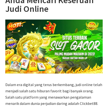
Anda Mencari Keseruan
Judi Online
Dalam era digital yang terus berkembang, judi online telah
menjadi salah satu hiburan favorit bagi banyak orang.
Salah satu platform yang menawarkan pengalaman
menarik dalam dunia perjudian daring adalah Clickbet88.