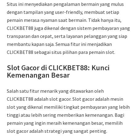
Situs ini menyediakan pengalaman bermain yang mulus
dengan tampilan yang user-friendly, membuat setiap
pemain merasa nyaman saat bermain. Tidak hanya itu,
CLICKBET88 juga dikenal dengan sistem pembayaran yang
transparan dan cepat, serta layanan pelanggan yang siap
membantu kapan saja. Semua fitur ini menjadikan
CLICKBET88 sebagai situs pilihan para pemain slot.
Slot Gacor di CLICKBET88: Kunci
Kemenangan Besar
Salah satu fitur menarik yang ditawarkan oleh
CLICKBET88 adalah slot gacor. Slot gacor adalah mesin
slot yang dikenal memiliki tingkat pembayaran yang lebih
tinggi atau lebih sering memberikan kemenangan. Bagi
pemain yang ingin meraih kemenangan besar, memilih
slot gacor adalah strategi yang sangat penting.