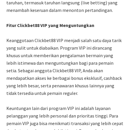
taruhan, termasuk taruhan langsung (live betting) yang
menambah keseruan dalam menonton pertandingan.
Fitur Clickbet88 VIP yang Menguntungkan
Keanggotaan Clickbet88 VIP menjadi salah satu daya tarik
yang sulit untuk diabaikan. Program VIP ini dirancang
khusus untuk memberikan pengalaman bermain yang
lebih istimewa dan menguntungkan bagi para pemain
setia. Sebagai anggota Clickbet88 VIP, Anda akan
mendapatkan akses ke berbagai bonus eksklusif, cashback
yang lebih besar, serta penawaran khusus lainnya yang
tidak tersedia untuk pemain reguler.
Keuntungan lain dari program VIP ini adalah layanan
pelanggan yang lebih personal dan prioritas tinggi. Para
pemain VIP juga bisa menikmati transaksi yang lebih cepat