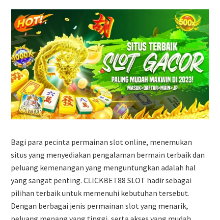
Bagi para pecinta permainan slot online, menemukan
situs yang menyediakan pengalaman bermain terbaik dan
peluang kemenangan yang menguntungkan adalah hal
yang sangat penting. CLICKBET88 SLOT hadir sebagai
pilihan terbaik untuk memenuhi kebutuhan tersebut.
Dengan berbagai jenis permainan slot yang menarik,
peluang menang yang tinggi, serta akses yang mudah