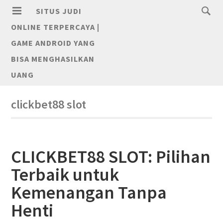
SITUS JUDI
ONLINE TERPERCAYA |
GAME ANDROID YANG
BISA MENGHASILKAN
UANG
clickbet88 slot
CLICKBET88 SLOT: Pilihan
Terbaik untuk
Kemenangan Tanpa
Henti