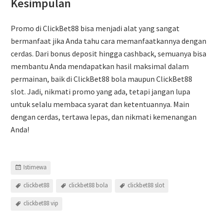
Kesimpulan
Promo di ClickBet88 bisa menjadi alat yang sangat
bermanfaat jika Anda tahu cara memanfaatkannya dengan
cerdas. Dari bonus deposit hingga cashback, semuanya bisa
membantu Anda mendapatkan hasil maksimal dalam
permainan, baik di ClickBet88 bola maupun ClickBet88
slot. Jadi, nikmati promo yang ada, tetapi jangan lupa
untuk selalu membaca syarat dan ketentuannya. Main
dengan cerdas, tertawa lepas, dan nikmati kemenangan
Anda!
Istimewa
clickbet88
clickbet88 bola
clickbet88 slot
clickbet88 vip