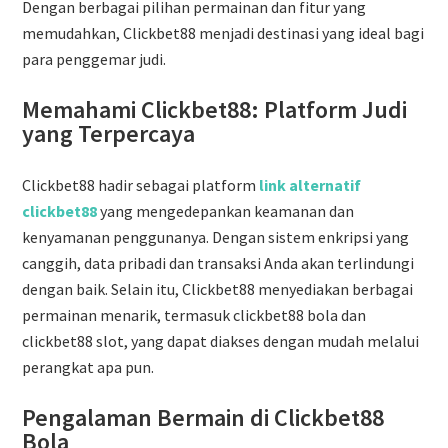
Dengan berbagai pilihan permainan dan fitur yang
memudahkan, Clickbet88 menjadi destinasi yang ideal bagi
para penggemar judi.
Memahami Clickbet88: Platform Judi
yang Terpercaya
Clickbet88 hadir sebagai platform
link alternatif
clickbet88
yang mengedepankan keamanan dan
kenyamanan penggunanya. Dengan sistem enkripsi yang
canggih, data pribadi dan transaksi Anda akan terlindungi
dengan baik. Selain itu, Clickbet88 menyediakan berbagai
permainan menarik, termasuk clickbet88 bola dan
clickbet88 slot, yang dapat diakses dengan mudah melalui
perangkat apa pun.
Pengalaman Bermain di Clickbet88
Bola