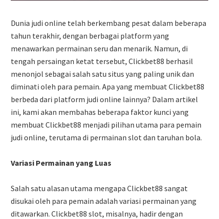
Dunia judi online telah berkembang pesat dalam beberapa
tahun terakhir, dengan berbagai platform yang
menawarkan permainan seru dan menarik. Namun, di
tengah persaingan ketat tersebut, Clickbet88 berhasil
menonjol sebagai salah satu situs yang paling unik dan
diminati oleh para pemain. Apa yang membuat Clickbet88
berbeda dari platform judi online lainnya? Dalam artikel
ini, kami akan membahas beberapa faktor kunci yang
membuat Clickbet88 menjadi pilihan utama para pemain
judi online, terutama di permainan slot dan taruhan bola.
Variasi Permainan yang Luas
Salah satu alasan utama mengapa Clickbet88 sangat
disukai oleh para pemain adalah variasi permainan yang
ditawarkan. Clickbet88 slot, misalnya, hadir dengan