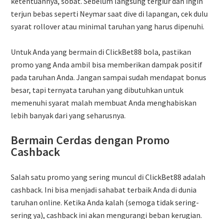
ketentuannya, sobat. Sebelum langsung tergiur dan ingin
terjun bebas seperti Neymar saat dive di lapangan, cek dulu
syarat rollover atau minimal taruhan yang harus dipenuhi.
Untuk Anda yang bermain di ClickBet88 bola, pastikan
promo yang Anda ambil bisa memberikan dampak positif
pada taruhan Anda. Jangan sampai sudah mendapat bonus
besar, tapi ternyata taruhan yang dibutuhkan untuk
memenuhi syarat malah membuat Anda menghabiskan
lebih banyak dari yang seharusnya.
Bermain Cerdas dengan Promo
Cashback
Salah satu promo yang sering muncul di ClickBet88 adalah
cashback. Ini bisa menjadi sahabat terbaik Anda di dunia
taruhan online. Ketika Anda kalah (semoga tidak sering-
sering ya), cashback ini akan mengurangi beban kerugian.