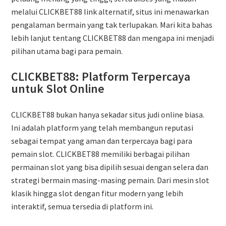
melalui CLICKBET88 link alternatif, situs ini menawarkan
pengalaman bermain yang tak terlupakan. Mari kita bahas
lebih lanjut tentang CLICKBET88 dan mengapa ini menjadi
pilihan utama bagi para pemain.
CLICKBET88: Platform Terpercaya
untuk Slot Online
CLICKBET88 bukan hanya sekadar situs judi online biasa.
Ini adalah platform yang telah membangun reputasi
sebagai tempat yang aman dan terpercaya bagi para
pemain slot. CLICKBET88 memiliki berbagai pilihan
permainan slot yang bisa dipilih sesuai dengan selera dan
strategi bermain masing-masing pemain. Dari mesin slot
klasik hingga slot dengan fitur modern yang lebih
interaktif, semua tersedia di platform ini.