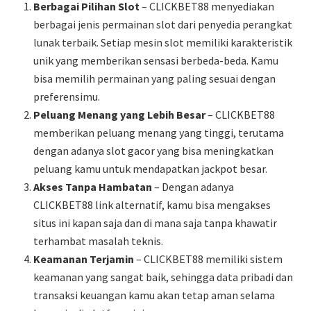
Berbagai Pilihan Slot
– CLICKBET88 menyediakan
berbagai jenis permainan slot dari penyedia perangkat
lunak terbaik. Setiap mesin slot memiliki karakteristik
unik yang memberikan sensasi berbeda-beda. Kamu
bisa memilih permainan yang paling sesuai dengan
preferensimu.
Peluang Menang yang Lebih Besar
– CLICKBET88
memberikan peluang menang yang tinggi, terutama
dengan adanya slot gacor yang bisa meningkatkan
peluang kamu untuk mendapatkan jackpot besar.
Akses Tanpa Hambatan
– Dengan adanya
CLICKBET88 link alternatif, kamu bisa mengakses
situs ini kapan saja dan di mana saja tanpa khawatir
terhambat masalah teknis.
Keamanan Terjamin
– CLICKBET88 memiliki sistem
keamanan yang sangat baik, sehingga data pribadi dan
transaksi keuangan kamu akan tetap aman selama