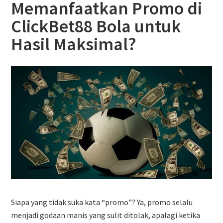
Memanfaatkan Promo di
ClickBet88 Bola untuk
Hasil Maksimal?
Siapa yang tidak suka kata “promo”? Ya, promo selalu
menjadi godaan manis yang sulit ditolak, apalagi ketika