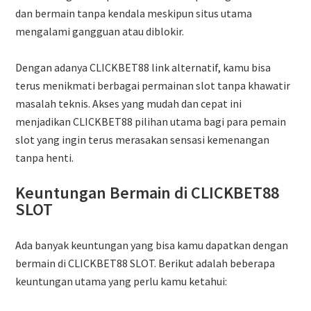
dan bermain tanpa kendala meskipun situs utama
mengalami gangguan atau diblokir.
Dengan adanya CLICKBET88 link alternatif, kamu bisa
terus menikmati berbagai permainan slot tanpa khawatir
masalah teknis. Akses yang mudah dan cepat ini
menjadikan CLICKBET88 pilihan utama bagi para pemain
slot yang ingin terus merasakan sensasi kemenangan
tanpa henti.
Keuntungan Bermain di CLICKBET88
SLOT
Ada banyak keuntungan yang bisa kamu dapatkan dengan
bermain di CLICKBET88 SLOT. Berikut adalah beberapa
keuntungan utama yang perlu kamu ketahui: