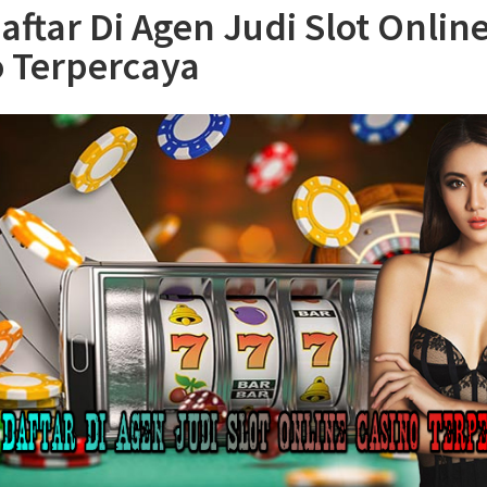
aftar Di Agen Judi Slot Onlin
 Terpercaya