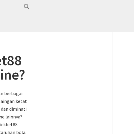
et88
ine?
an berbagai
saingan ketat
 dan diminati
ne lainnya?
lickbet88
taruhan bola.