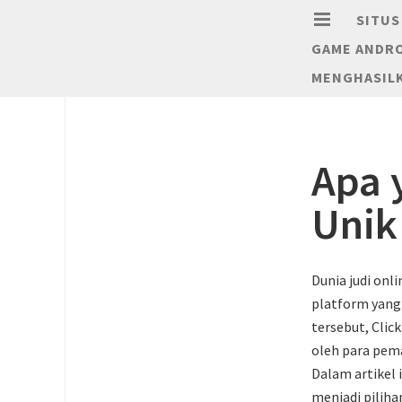
SITUS
GAME ANDRO
MENGHASIL
Apa 
Unik
Dunia judi onl
platform yang
tersebut, Clic
oleh para pema
Dalam artikel
menjadi piliha