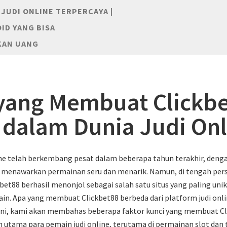
 JUDI ONLINE TERPERCAYA |
ID YANG BISA
KAN UANG
yang Membuat Clickb
 dalam Dunia Judi Onl
ine telah berkembang pesat dalam beberapa tahun terakhir, deng
 menawarkan permainan seru dan menarik. Namun, di tengah per
kbet88 berhasil menonjol sebagai salah satu situs yang paling unik
in. Apa yang membuat Clickbet88 berbeda dari platform judi onli
 ini, kami akan membahas beberapa faktor kunci yang membuat C
n utama para pemain judi online, terutama di permainan slot dan 