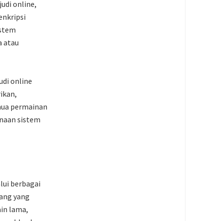
udi online,
enkripsi
istem
a atau
udi online
ikan,
mua permainan
unaan sistem
lui berbagai
tang yang
in lama,