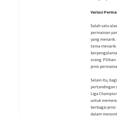
Variasi Perma
Salah satu ala
permainan yang
yang menarik. 
tema menarik 
berpengalaman
orang. Piliha
jenis permaina
Selain itu, ba
pertandingan s
Liga Champions
untuk memenuhi
berbagai jeni
dalam menont