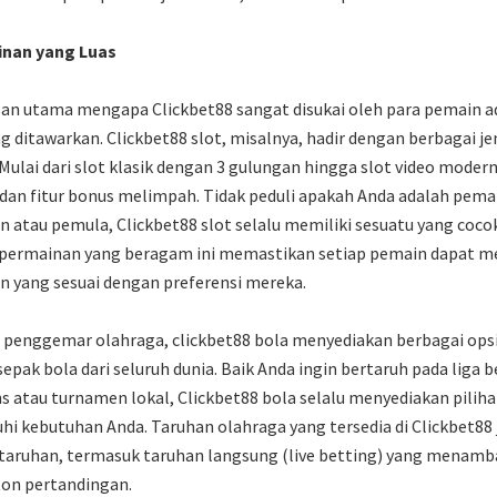
inan yang Luas
san utama mengapa Clickbet88 sangat disukai oleh para pemain ad
 ditawarkan. Clickbet88 slot, misalnya, hadir dengan berbagai je
Mulai dari slot klasik dengan 3 gulungan hingga slot video mode
dan fitur bonus melimpah. Tidak peduli apakah Anda adalah pema
 atau pemula, Clickbet88 slot selalu memiliki sesuatu yang coc
n permainan yang beragam ini memastikan setiap pemain dapat
n yang sesuai dengan preferensi mereka.
gi penggemar olahraga, clickbet88 bola menyediakan berbagai ops
epak bola dari seluruh dunia. Baik Anda ingin bertaruh pada liga b
 atau turnamen lokal, Clickbet88 bola selalu menyediakan piliha
 kebutuhan Anda. Taruhan olahraga yang tersedia di Clickbet88 
s taruhan, termasuk taruhan langsung (live betting) yang menam
on pertandingan.