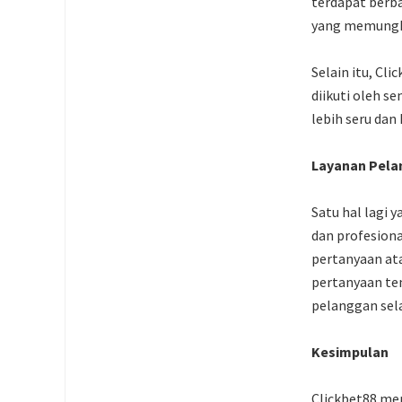
terdapat berba
yang memungk
Selain itu, Cl
diikuti oleh s
lebih seru da
Layanan Pela
Satu hal lagi
dan profesion
pertanyaan at
pertanyaan te
pelanggan sela
Kesimpulan
Clickbet88 men