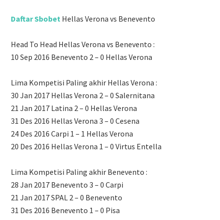
Daftar Sbobet
Hellas Verona vs Benevento
Head To Head Hellas Verona vs Benevento :
10 Sep 2016 Benevento 2 – 0 Hellas Verona
Lima Kompetisi Paling akhir Hellas Verona :
30 Jan 2017 Hellas Verona 2 – 0 Salernitana
21 Jan 2017 Latina 2 – 0 Hellas Verona
31 Des 2016 Hellas Verona 3 – 0 Cesena
24 Des 2016 Carpi 1 – 1 Hellas Verona
20 Des 2016 Hellas Verona 1 – 0 Virtus Entella
Lima Kompetisi Paling akhir Benevento :
28 Jan 2017 Benevento 3 – 0 Carpi
21 Jan 2017 SPAL 2 – 0 Benevento
31 Des 2016 Benevento 1 – 0 Pisa