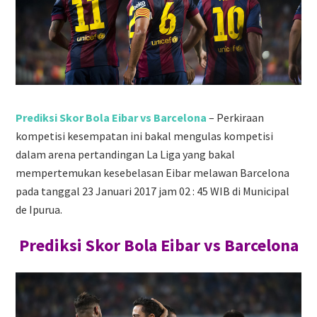
Prediksi Skor Bola Eibar vs Barcelona
– Perkiraan
kompetisi kesempatan ini bakal mengulas kompetisi
dalam arena pertandingan La Liga yang bakal
mempertemukan kesebelasan Eibar melawan Barcelona
pada tanggal 23 Januari 2017 jam 02 : 45 WIB di Municipal
de Ipurua.
Prediksi Skor Bola Eibar vs Barcelona