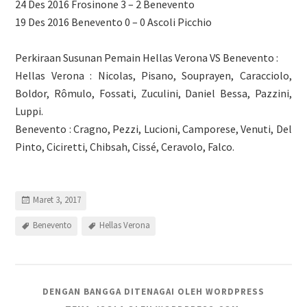
24 Des 2016 Frosinone 3 – 2 Benevento
19 Des 2016 Benevento 0 – 0 Ascoli Picchio
Perkiraan Susunan Pemain Hellas Verona VS Benevento :
Hellas Verona : Nicolas, Pisano, Souprayen, Caracciolo,
Boldor, Rômulo, Fossati, Zuculini, Daniel Bessa, Pazzini,
Luppi.
Benevento : Cragno, Pezzi, Lucioni, Camporese, Venuti, Del
Pinto, Ciciretti, Chibsah, Cissé, Ceravolo, Falco.
Maret 3, 2017
Benevento
Hellas Verona
DENGAN BANGGA DITENAGAI OLEH WORDPRESS