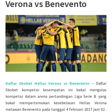
Verona vs Benevento
Daftar Sbobet Hellas Verona vs Benevento
– Daftar
Sbobet kompetisi kesempatan ini bakal mengulas
kompetisi dalam arena pertandingan Liga Serie B yang
bakal mempertemukan kesebelasan Hellas Verona
melawan Benevento pada tanggal 4 Februari 2017 jam 02 :