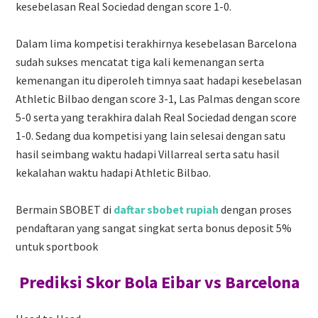
kesebelasan Real Sociedad dengan score 1-0.
Dalam lima kompetisi terakhirnya kesebelasan Barcelona
sudah sukses mencatat tiga kali kemenangan serta
kemenangan itu diperoleh timnya saat hadapi kesebelasan
Athletic Bilbao dengan score 3-1, Las Palmas dengan score
5-0 serta yang terakhira dalah Real Sociedad dengan score
1-0. Sedang dua kompetisi yang lain selesai dengan satu
hasil seimbang waktu hadapi Villarreal serta satu hasil
kekalahan waktu hadapi Athletic Bilbao.
Bermain SBOBET di
daftar sbobet rupiah
dengan proses
pendaftaran yang sangat singkat serta bonus deposit 5%
untuk sportbook
Prediksi Skor Bola Eibar vs Barcelona