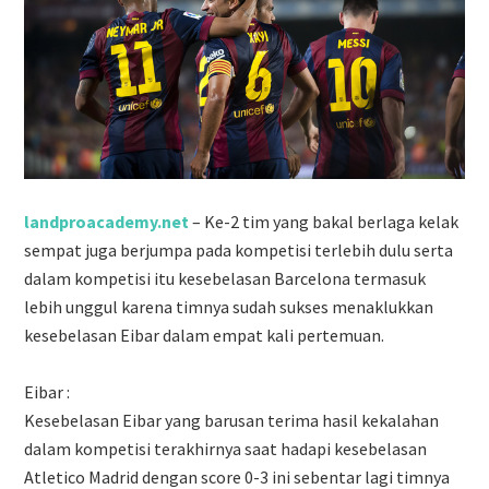
landproacademy.net
– Ke-2 tim yang bakal berlaga kelak
sempat juga berjumpa pada kompetisi terlebih dulu serta
dalam kompetisi itu kesebelasan Barcelona termasuk
lebih unggul karena timnya sudah sukses menaklukkan
kesebelasan Eibar dalam empat kali pertemuan.
Eibar :
Kesebelasan Eibar yang barusan terima hasil kekalahan
dalam kompetisi terakhirnya saat hadapi kesebelasan
Atletico Madrid dengan score 0-3 ini sebentar lagi timnya