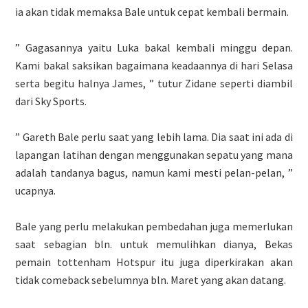
ia akan tidak memaksa Bale untuk cepat kembali bermain.
” Gagasannya yaitu Luka bakal kembali minggu depan.
Kami bakal saksikan bagaimana keadaannya di hari Selasa
serta begitu halnya James, ” tutur Zidane seperti diambil
dari Sky Sports.
” Gareth Bale perlu saat yang lebih lama. Dia saat ini ada di
lapangan latihan dengan menggunakan sepatu yang mana
adalah tandanya bagus, namun kami mesti pelan-pelan, ”
ucapnya.
Bale yang perlu melakukan pembedahan juga memerlukan
saat sebagian bln. untuk memulihkan dianya, Bekas
pemain tottenham Hotspur itu juga diperkirakan akan
tidak comeback sebelumnya bln. Maret yang akan datang.