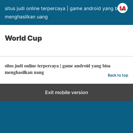
situs judi online terpercaya | game android yang bisa
menghasilkan uang
World Cup
situs judi online terpercaya | game android yang bisa
menghasilkan uang
Back to top
Exit mobile version