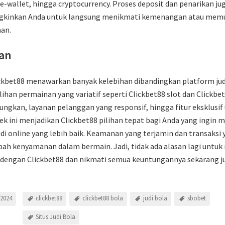
 e-wallet, hingga cryptocurrency. Proses deposit dan penarikan ju
gkinkan Anda untuk langsung menikmati kemenangan atau memu
an.
an
ickbet88 menawarkan banyak kelebihan dibandingkan platform jud
pilihan permainan yang variatif seperti Clickbet88 slot dan Clickbe
ngkan, layanan pelanggan yang responsif, hingga fitur eksklusif
ek ini menjadikan Clickbet88 pilihan tepat bagi Anda yang ingin 
i online yang lebih baik. Keamanan yang terjamin dan transaksi
h kenyamanan dalam bermain. Jadi, tidak ada alasan lagi untuk 
dengan Clickbet88 dan nikmati semua keuntungannya sekarang j
 2024
clickbet88
clickbet88 bola
judi bola
sbobet
Situs Judi Bola