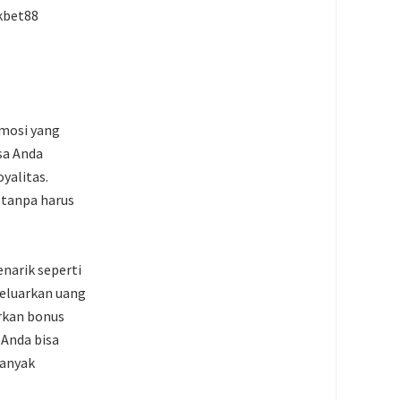
kbet88
omosi yang
sa Anda
yalitas.
 tanpa harus
narik seperti
eluarkan uang
rkan bonus
 Anda bisa
banyak