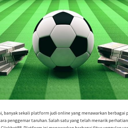
 ini, banyak sekali platform judi online yang menawarkan berbagai
para penggemar taruhan. Salah satu yang telah menarik perhatia
Clickbet88. Platform ini menawarkan berbagai fitur unggulan ya