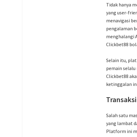
Tidak hanya m
yang user-frie
menavigasi ber
pengalaman be
menghalangi An
Clickbet88 bol
Selain itu, pl
pemain selalu
Clickbet88 ak
ketinggalan in
Transaks
Salah satu mas
yang lambat da
Platform ini 