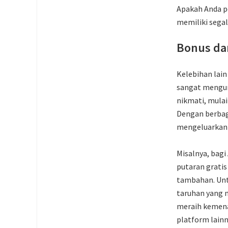
Apakah Anda p
memiliki sega
Bonus da
Kelebihan lai
sangat mengun
nikmati, mulai
Dengan berbag
mengeluarkan 
Misalnya, bagi
putaran grati
tambahan. Unt
taruhan yang 
meraih kemena
platform lainn