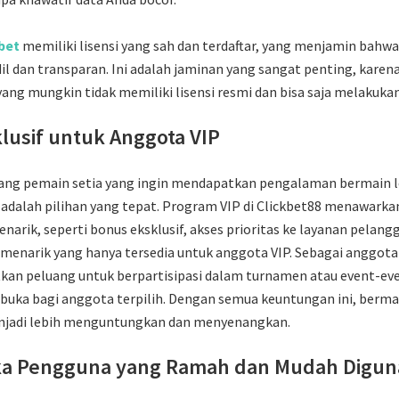
bet
memiliki lisensi yang sah dan terdaftar, yang menjamin bahw
dil dan transparan. Ini adalah jaminan yang sangat penting, karen
yang mungkin tidak memiliki lisensi resmi dan bisa saja melakuka
klusif untuk Anggota VIP
rang pemain setia yang ingin mendapatkan pengalaman bermain le
 adalah pilihan yang tepat. Program VIP di Clickbet88 menawarka
arik, seperti bonus eksklusif, akses prioritas ke layanan pelangg
menarik yang hanya tersedia untuk anggota VIP. Sebagai anggota 
kan peluang untuk berpartisipasi dalam turnamen atau event-ev
buka bagi anggota terpilih. Dengan semua keuntungan ini, bermai
njadi lebih menguntungkan dan menyenangkan.
a Pengguna yang Ramah dan Mudah Digu