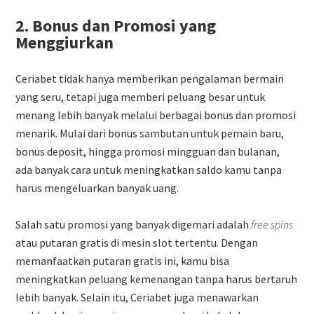
2. Bonus dan Promosi yang
Menggiurkan
Ceriabet tidak hanya memberikan pengalaman bermain
yang seru, tetapi juga memberi peluang besar untuk
menang lebih banyak melalui berbagai bonus dan promosi
menarik. Mulai dari bonus sambutan untuk pemain baru,
bonus deposit, hingga promosi mingguan dan bulanan,
ada banyak cara untuk meningkatkan saldo kamu tanpa
harus mengeluarkan banyak uang.
Salah satu promosi yang banyak digemari adalah
free spins
atau putaran gratis di mesin slot tertentu. Dengan
memanfaatkan putaran gratis ini, kamu bisa
meningkatkan peluang kemenangan tanpa harus bertaruh
lebih banyak. Selain itu, Ceriabet juga menawarkan