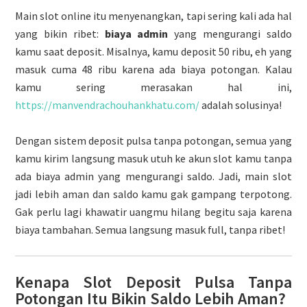
Main slot online itu menyenangkan, tapi sering kali ada hal
yang bikin ribet:
biaya admin
yang mengurangi saldo
kamu saat deposit. Misalnya, kamu deposit 50 ribu, eh yang
masuk cuma 48 ribu karena ada biaya potongan. Kalau
kamu sering merasakan hal ini,
https://manvendrachouhankhatu.com/
adalah solusinya!
Dengan sistem deposit pulsa tanpa potongan, semua yang
kamu kirim langsung masuk utuh ke akun slot kamu tanpa
ada biaya admin yang mengurangi saldo. Jadi, main slot
jadi lebih aman dan saldo kamu gak gampang terpotong.
Gak perlu lagi khawatir uangmu hilang begitu saja karena
biaya tambahan. Semua langsung masuk full, tanpa ribet!
Kenapa Slot Deposit Pulsa Tanpa
Potongan Itu Bikin Saldo Lebih Aman?