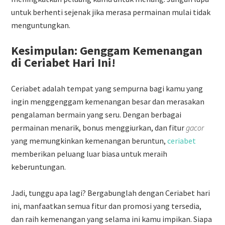
untuk berhenti sejenak jika merasa permainan mulai tidak
menguntungkan.
Kesimpulan: Genggam Kemenangan
di Ceriabet Hari Ini!
Ceriabet adalah tempat yang sempurna bagi kamu yang
ingin menggenggam kemenangan besar dan merasakan
pengalaman bermain yang seru. Dengan berbagai
permainan menarik, bonus menggiurkan, dan fitur
gacor
yang memungkinkan kemenangan beruntun,
ceriabet
memberikan peluang luar biasa untuk meraih
keberuntungan.
Jadi, tunggu apa lagi? Bergabunglah dengan Ceriabet hari
ini, manfaatkan semua fitur dan promosi yang tersedia,
dan raih kemenangan yang selama ini kamu impikan. Siapa