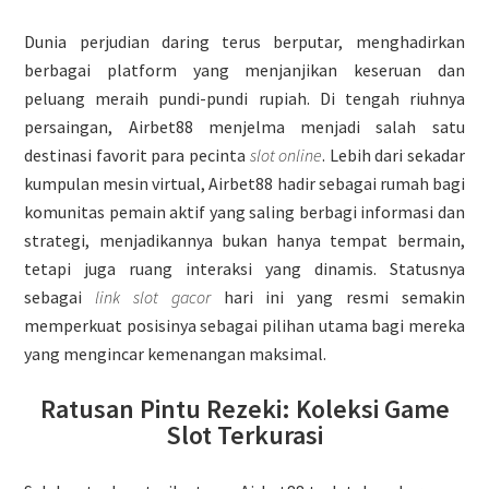
Dunia perjudian daring terus berputar, menghadirkan
berbagai platform yang menjanjikan keseruan dan
peluang meraih pundi-pundi rupiah. Di tengah riuhnya
persaingan, Airbet88 menjelma menjadi salah satu
destinasi favorit para pecinta
slot online
. Lebih dari sekadar
kumpulan mesin virtual, Airbet88 hadir sebagai rumah bagi
komunitas pemain aktif yang saling berbagi informasi dan
strategi, menjadikannya bukan hanya tempat bermain,
tetapi juga ruang interaksi yang dinamis. Statusnya
sebagai
link slot gacor
hari ini yang resmi semakin
memperkuat posisinya sebagai pilihan utama bagi mereka
yang mengincar kemenangan maksimal.
Ratusan Pintu Rezeki: Koleksi Game
Slot Terkurasi