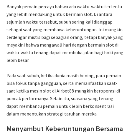
Banyak pemain percaya bahwa ada waktu-waktu tertentu
yang lebih mendukung untuk bermain slot. Di antara
sejumlah waktu tersebut, subuh sering kali dianggap
sebagai saat yang membawa keberuntungan. Ini mungkin
terdengar mistis bagi sebagian orang, tetapi banyak yang
meyakini bahwa mengawali hari dengan bermain slot di
waktu-waktu tenang dapat membuka jalan bagi hoki yang
lebih besar.
Pada saat subuh, ketika dunia masih hening, para pemain
bisa fokus tanpa gangguan, serta memanfaatkan saat-
saat ketika mesin slot di Airbet88 mungkin beroperasi di
puncak performanya. Selain itu, suasana yang tenang
dapat membantu pemain untuk lebih berkonsentrasi
dalam menentukan strategi taruhan mereka.
Menyambut Keberuntungan Bersama