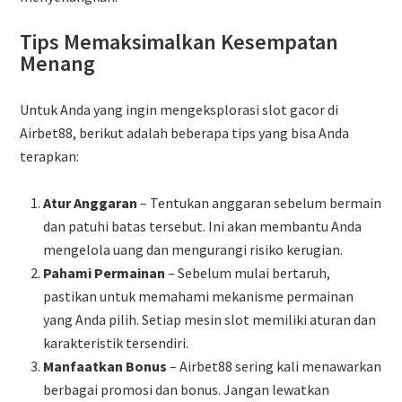
Tips Memaksimalkan Kesempatan
Menang
Untuk Anda yang ingin mengeksplorasi slot gacor di
Airbet88, berikut adalah beberapa tips yang bisa Anda
terapkan:
Atur Anggaran
– Tentukan anggaran sebelum bermain
dan patuhi batas tersebut. Ini akan membantu Anda
mengelola uang dan mengurangi risiko kerugian.
Pahami Permainan
– Sebelum mulai bertaruh,
pastikan untuk memahami mekanisme permainan
yang Anda pilih. Setiap mesin slot memiliki aturan dan
karakteristik tersendiri.
Manfaatkan Bonus
– Airbet88 sering kali menawarkan
berbagai promosi dan bonus. Jangan lewatkan