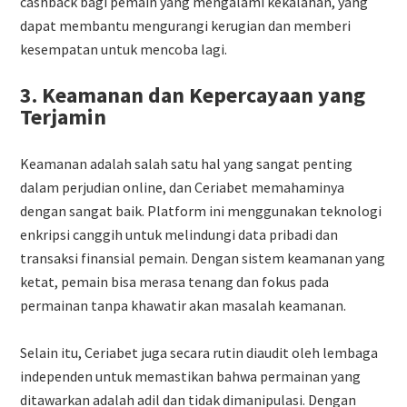
cashback bagi pemain yang mengalami kekalahan, yang
dapat membantu mengurangi kerugian dan memberi
kesempatan untuk mencoba lagi.
3. Keamanan dan Kepercayaan yang
Terjamin
Keamanan adalah salah satu hal yang sangat penting
dalam perjudian online, dan Ceriabet memahaminya
dengan sangat baik. Platform ini menggunakan teknologi
enkripsi canggih untuk melindungi data pribadi dan
transaksi finansial pemain. Dengan sistem keamanan yang
ketat, pemain bisa merasa tenang dan fokus pada
permainan tanpa khawatir akan masalah keamanan.
Selain itu, Ceriabet juga secara rutin diaudit oleh lembaga
independen untuk memastikan bahwa permainan yang
ditawarkan adalah adil dan tidak dimanipulasi. Dengan