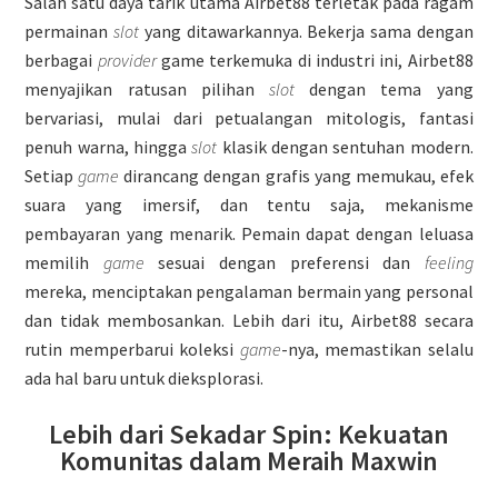
Salah satu daya tarik utama Airbet88 terletak pada ragam
permainan
slot
yang ditawarkannya. Bekerja sama dengan
berbagai
provider
game terkemuka di industri ini, Airbet88
menyajikan ratusan pilihan
slot
dengan tema yang
bervariasi, mulai dari petualangan mitologis, fantasi
penuh warna, hingga
slot
klasik dengan sentuhan modern.
Setiap
game
dirancang dengan grafis yang memukau, efek
suara yang imersif, dan tentu saja, mekanisme
pembayaran yang menarik. Pemain dapat dengan leluasa
memilih
game
sesuai dengan preferensi dan
feeling
mereka, menciptakan pengalaman bermain yang personal
dan tidak membosankan. Lebih dari itu, Airbet88 secara
rutin memperbarui koleksi
game
-nya, memastikan selalu
ada hal baru untuk dieksplorasi.
Lebih dari Sekadar Spin: Kekuatan
Komunitas dalam Meraih Maxwin