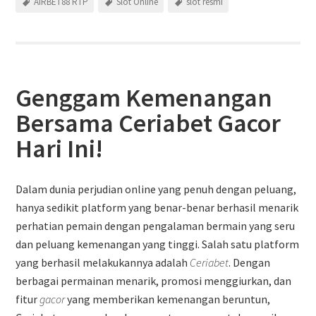
AIRBET88 RTP
Slot Online
slot resmi
Genggam Kemenangan
Bersama Ceriabet Gacor
Hari Ini!
Dalam dunia perjudian online yang penuh dengan peluang,
hanya sedikit platform yang benar-benar berhasil menarik
perhatian pemain dengan pengalaman bermain yang seru
dan peluang kemenangan yang tinggi. Salah satu platform
yang berhasil melakukannya adalah
Ceriabet
. Dengan
berbagai permainan menarik, promosi menggiurkan, dan
fitur
gacor
yang memberikan kemenangan beruntun,