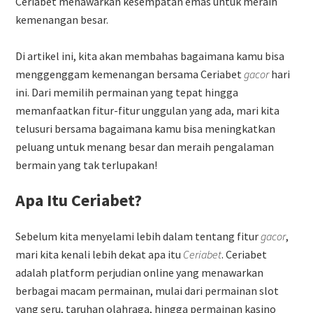
Ceriabet menawarkan kesempatan emas untuk meraih
kemenangan besar.
Di artikel ini, kita akan membahas bagaimana kamu bisa
menggenggam kemenangan bersama Ceriabet
gacor
hari
ini. Dari memilih permainan yang tepat hingga
memanfaatkan fitur-fitur unggulan yang ada, mari kita
telusuri bersama bagaimana kamu bisa meningkatkan
peluang untuk menang besar dan meraih pengalaman
bermain yang tak terlupakan!
Apa Itu Ceriabet?
Sebelum kita menyelami lebih dalam tentang fitur
gacor
,
mari kita kenali lebih dekat apa itu
Ceriabet
. Ceriabet
adalah platform perjudian online yang menawarkan
berbagai macam permainan, mulai dari permainan slot
yang seru, taruhan olahraga, hingga permainan kasino