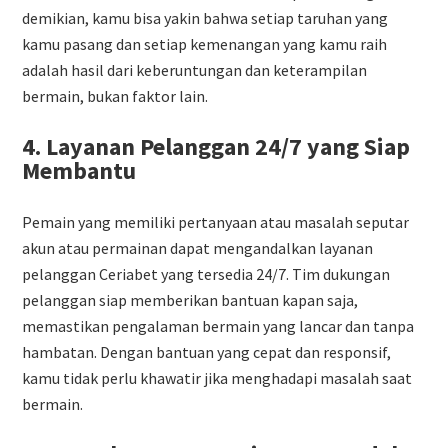
demikian, kamu bisa yakin bahwa setiap taruhan yang
kamu pasang dan setiap kemenangan yang kamu raih
adalah hasil dari keberuntungan dan keterampilan
bermain, bukan faktor lain.
4. Layanan Pelanggan 24/7 yang Siap
Membantu
Pemain yang memiliki pertanyaan atau masalah seputar
akun atau permainan dapat mengandalkan layanan
pelanggan Ceriabet yang tersedia 24/7. Tim dukungan
pelanggan siap memberikan bantuan kapan saja,
memastikan pengalaman bermain yang lancar dan tanpa
hambatan. Dengan bantuan yang cepat dan responsif,
kamu tidak perlu khawatir jika menghadapi masalah saat
bermain.