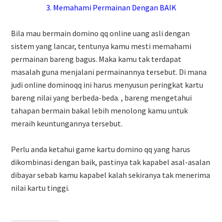
3. Memahami Permainan Dengan BAIK
Bila mau bermain domino qq online uang asli dengan
sistem yang lancar, tentunya kamu mesti memahami
permainan bareng bagus. Maka kamu tak terdapat
masalah guna menjalani permainannya tersebut. Di mana
judi online dominoqq ini harus menyusun peringkat kartu
bareng nilai yang berbeda-beda. , bareng mengetahui
tahapan bermain bakal lebih menolong kamu untuk
meraih keuntungannya tersebut.
Perlu anda ketahui game kartu domino qq yang harus
dikombinasi dengan baik, pastinya tak kapabel asal-asalan
dibayar sebab kamu kapabel kalah sekiranya tak menerima
nilai kartu tinggi.