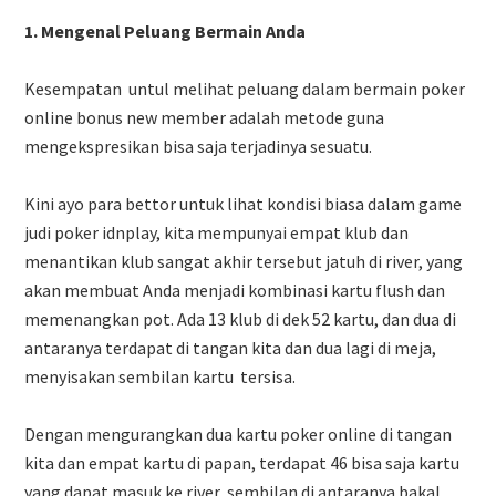
1. Mengenal Peluang Bermain Anda
Kesempatan untul melihat peluang dalam bermain poker
online bonus new member adalah metode guna
mengekspresikan bisa saja terjadinya sesuatu.
Kini ayo para bettor untuk lihat kondisi biasa dalam game
judi poker idnplay, kita mempunyai empat klub dan
menantikan klub sangat akhir tersebut jatuh di river, yang
akan membuat Anda menjadi kombinasi kartu flush dan
memenangkan pot. Ada 13 klub di dek 52 kartu, dan dua di
antaranya terdapat di tangan kita dan dua lagi di meja,
menyisakan sembilan kartu tersisa.
Dengan mengurangkan dua kartu poker online di tangan
kita dan empat kartu di papan, terdapat 46 bisa saja kartu
yang dapat masuk ke river, sembilan di antaranya bakal