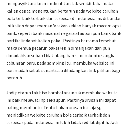
mengasyikkan dan membuahkan tak sedikit laba maka
kalian dapat menentukan bertaruh pada website taruhan
bola terbaik terbaik dan terbesar di Indonesia ini. di bandar
ini kalian dapat memanfaatkan sekian banyak macam opsi
bank. seperti bank nasional negara ataupun pun bank bank
partikelir dapat kalian pakai. Pastinya bersama tersebut
maka semua petaruh bakal lebih dimanjakan dan pun
dimudahkan sebab tidak ulang harus membentuk angka
tabungan baru. pada samping itu, membuka website ini
pun mudah sebab senantiasa dihidangkan link pilihan bagi
petaruh.
Jadi petaruh tak bisa hambatan untuk membuka website
ini baik melewati hp sekalipun. Pastinya urusan ini dapat
paling membantu. Tentu bukan urusan ini saja yg
menjadikan website taruhan bola terbaik terbaik dan
terbesar pada Indonesia ini lebih tidak sedikit dipilih. Jadi