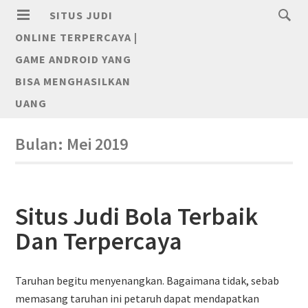
SITUS JUDI
ONLINE TERPERCAYA |
GAME ANDROID YANG
BISA MENGHASILKAN
UANG
Bulan:
Mei 2019
Situs Judi Bola Terbaik
Dan Terpercaya
Taruhan begitu menyenangkan. Bagaimana tidak, sebab
memasang taruhan ini petaruh dapat mendapatkan