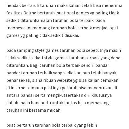
hendak bertaruh taruhan maka kalian telah bisa menerima
fasilitas Dalma bertaruh. buat opsi games yg paling tidak
sedikit ditaruhkanialah taruhan bola terbaik. pada
Indonesia ini memang taruhan bola terbaik menjadi opsi
games yg paling tidak sedikit disukai.
pada samping style games taruhan bola sebetulnya masih
tidak sedikit sekali style games taruhan terbaik yang dapat
ditaruhkan. Bagi taruhan bola terbaik sendiri bandar
bandar taruhan terbaik yang sedia kan pun telah banyak.
benar sekali, sisha ribuan website yg bisa kalian temukan
di internet dimana pastinya petaruh bisa menentukan di
antara bandar serta mengikutsertakan diri khususnya
dahulu pada bandar itu untuk lantas bisa memasang
taruhan ini bersama mudah.
buat bertaruh taruhan bola terbaik yang lebih