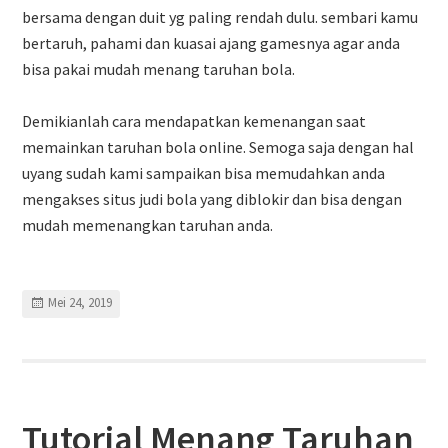
bersama dengan duit yg paling rendah dulu. sembari kamu
bertaruh, pahami dan kuasai ajang gamesnya agar anda
bisa pakai mudah menang taruhan bola.
Demikianlah cara mendapatkan kemenangan saat
memainkan taruhan bola online. Semoga saja dengan hal
uyang sudah kami sampaikan bisa memudahkan anda
mengakses situs judi bola yang diblokir dan bisa dengan
mudah memenangkan taruhan anda.
Mei 24, 2019
Tutorial Menang Taruhan