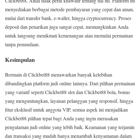
Clickbet88, Anda tidak perlu khawatir tentang hal ini. Platform ini
menyediakan berbagai metode pembayaran yang cepat dan aman,
mulai dari transfer bank, e-wallet, hingga cryptocurrency. Proses
deposit dan penarikan juga sangat cepat, memungkinkan Anda
untuk langsung menikmati kemenangan atau memulai permainan
tanpa penundaan.
Kesimpulan
Bermain di Clickbet88 menawarkan banyak kelebihan
dibandingkan platform judi online lainnya. Dari pilihan permainan
yang variatif seperti Clickbet88 slot dan Clickbet88 bola, bonus
yang menguntungkan, layanan pelanggan yang responsif, hingga
fitur eksklusif untuk anggota VIP, semua aspek ini menjadikan
Clickbet88 pilihan tepat bagi Anda yang ingin merasakan
pengalaman judi online yang lebih baik. Keamanan yang terjamin
dan transaksi yang mudah hanya menambah kenyamanan dalam