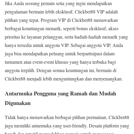
Jika Anda seorang pemain setia yang ingin mendapatkan
pengalaman bermain lebih eksklusif, Clickbet88 VIP adalah
pilihan yang tepat. Program VIP di Clickbet88 menawarkan
berbagai keuntungan menarik, seperti bonus eksklusif, akses
prioritas ke layanan pelanggan, serta hadiah-hadiah menarik yang
hanya tersedia untuk anggota VIP. Sebagai anggota VIP, Anda
juga bisa mendapatkan peluang untuk berpartisipasi dalam
turnamen atau event-event khusus yang hanya terbuka bagi
anggota terpilih. Dengan semua keuntungan ini, bermain di
Clickbet88 menjadi lebih menguntungkan dan menyenangkan.
Antarmuka Pengguna yang Ramah dan Mudah
Digunakan
Tidak hanya menawarkan berbagai pilihan permainan, Clickbet88
juga memiliki antarmuka yang user-friendly. Desain platform yang
bersih dan intuitif memudahkan pemain untuk menavigasi