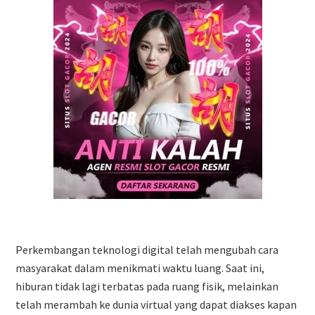
Perkembangan teknologi digital telah mengubah cara
masyarakat dalam menikmati waktu luang. Saat ini,
hiburan tidak lagi terbatas pada ruang fisik, melainkan
telah merambah ke dunia virtual yang dapat diakses kapan