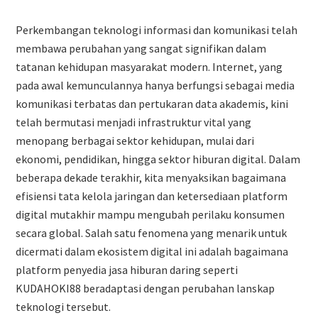
Perkembangan teknologi informasi dan komunikasi telah
membawa perubahan yang sangat signifikan dalam
tatanan kehidupan masyarakat modern. Internet, yang
pada awal kemunculannya hanya berfungsi sebagai media
komunikasi terbatas dan pertukaran data akademis, kini
telah bermutasi menjadi infrastruktur vital yang
menopang berbagai sektor kehidupan, mulai dari
ekonomi, pendidikan, hingga sektor hiburan digital. Dalam
beberapa dekade terakhir, kita menyaksikan bagaimana
efisiensi tata kelola jaringan dan ketersediaan platform
digital mutakhir mampu mengubah perilaku konsumen
secara global. Salah satu fenomena yang menarik untuk
dicermati dalam ekosistem digital ini adalah bagaimana
platform penyedia jasa hiburan daring seperti
KUDAHOKI88 beradaptasi dengan perubahan lanskap
teknologi tersebut.