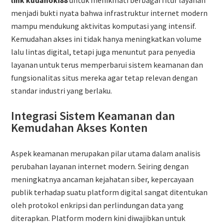
menjadi bukti nyata bahwa infrastruktur internet modern
mampu mendukung aktivitas komputasi yang intensif.
Kemudahan akses ini tidak hanya meningkatkan volume
lalu lintas digital, tetapi juga menuntut para penyedia
layanan untuk terus memperbarui sistem keamanan dan
fungsionalitas situs mereka agar tetap relevan dengan
standar industri yang berlaku.
Integrasi Sistem Keamanan dan
Kemudahan Akses Konten
Aspek keamanan merupakan pilar utama dalam analisis
perubahan layanan internet modern. Seiring dengan
meningkatnya ancaman kejahatan siber, kepercayaan
publik terhadap suatu platform digital sangat ditentukan
oleh protokol enkripsi dan perlindungan data yang
diterapkan. Platform modern kini diwajibkan untuk