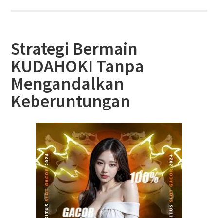
Strategi Bermain
KUDAHOKI Tanpa
Mengandalkan
Keberuntungan