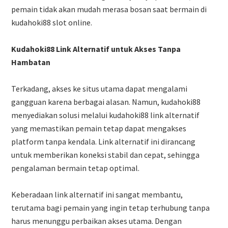
pemain tidak akan mudah merasa bosan saat bermain di
kudahoki88 slot online.
Kudahoki88 Link Alternatif untuk Akses Tanpa
Hambatan
Terkadang, akses ke situs utama dapat mengalami
gangguan karena berbagai alasan. Namun, kudahoki88
menyediakan solusi melalui kudahoki88 link alternatif
yang memastikan pemain tetap dapat mengakses
platform tanpa kendala. Link alternatif ini dirancang
untuk memberikan koneksi stabil dan cepat, sehingga
pengalaman bermain tetap optimal.
Keberadaan link alternatif ini sangat membantu,
terutama bagi pemain yang ingin tetap terhubung tanpa
harus menunggu perbaikan akses utama. Dengan