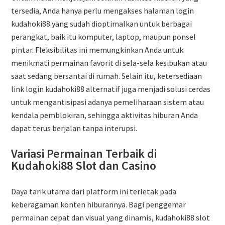
tersedia, Anda hanya perlu mengakses halaman login
kudahoki88 yang sudah dioptimalkan untuk berbagai
perangkat, baik itu komputer, laptop, maupun ponsel
pintar. Fleksibilitas ini memungkinkan Anda untuk
menikmati permainan favorit di sela-sela kesibukan atau
saat sedang bersantai di rumah. Selain itu, ketersediaan
link login kudahoki88 alternatif juga menjadi solusi cerdas
untuk mengantisipasi adanya pemeliharaan sistem atau
kendala pemblokiran, sehingga aktivitas hiburan Anda
dapat terus berjalan tanpa interupsi.
Variasi Permainan Terbaik di
Kudahoki88 Slot dan Casino
Daya tarik utama dari platform ini terletak pada
keberagaman konten hiburannya. Bagi penggemar
permainan cepat dan visual yang dinamis, kudahoki88 slot