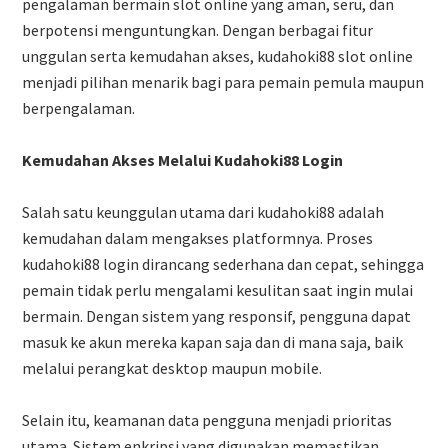
pengalaman bermain slot online yang aman, seru, dan
berpotensi menguntungkan. Dengan berbagai fitur
unggulan serta kemudahan akses, kudahoki88 slot online
menjadi pilihan menarik bagi para pemain pemula maupun
berpengalaman.
Kemudahan Akses Melalui Kudahoki88 Login
Salah satu keunggulan utama dari kudahoki88 adalah
kemudahan dalam mengakses platformnya. Proses
kudahoki88 login dirancang sederhana dan cepat, sehingga
pemain tidak perlu mengalami kesulitan saat ingin mulai
bermain. Dengan sistem yang responsif, pengguna dapat
masuk ke akun mereka kapan saja dan di mana saja, baik
melalui perangkat desktop maupun mobile.
Selain itu, keamanan data pengguna menjadi prioritas
utama. Sistem enkripsi yang digunakan memastikan