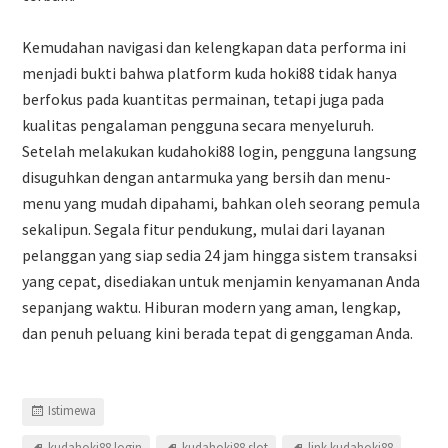
Kemudahan navigasi dan kelengkapan data performa ini
menjadi bukti bahwa platform kuda hoki88 tidak hanya
berfokus pada kuantitas permainan, tetapi juga pada
kualitas pengalaman pengguna secara menyeluruh.
Setelah melakukan kudahoki88 login, pengguna langsung
disuguhkan dengan antarmuka yang bersih dan menu-
menu yang mudah dipahami, bahkan oleh seorang pemula
sekalipun. Segala fitur pendukung, mulai dari layanan
pelanggan yang siap sedia 24 jam hingga sistem transaksi
yang cepat, disediakan untuk menjamin kenyamanan Anda
sepanjang waktu. Hiburan modern yang aman, lengkap,
dan penuh peluang kini berada tepat di genggaman Anda.
Istimewa
kudahoki88 login
kudahoki88 slot
link kudahoki88