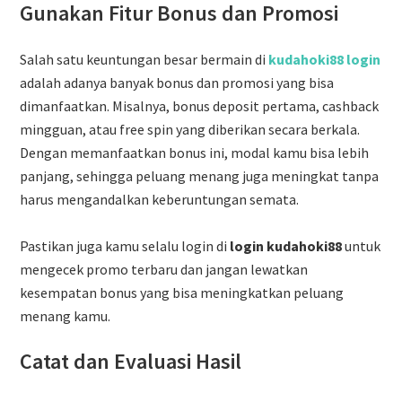
Gunakan Fitur Bonus dan Promosi
Salah satu keuntungan besar bermain di
kudahoki88 login
adalah adanya banyak bonus dan promosi yang bisa
dimanfaatkan. Misalnya, bonus deposit pertama, cashback
mingguan, atau free spin yang diberikan secara berkala.
Dengan memanfaatkan bonus ini, modal kamu bisa lebih
panjang, sehingga peluang menang juga meningkat tanpa
harus mengandalkan keberuntungan semata.
Pastikan juga kamu selalu login di
login kudahoki88
untuk
mengecek promo terbaru dan jangan lewatkan
kesempatan bonus yang bisa meningkatkan peluang
menang kamu.
Catat dan Evaluasi Hasil