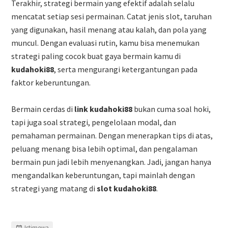
Terakhir, strategi bermain yang efektif adalah selalu
mencatat setiap sesi permainan. Catat jenis slot, taruhan
yang digunakan, hasil menang atau kalah, dan pola yang
muncul. Dengan evaluasi rutin, kamu bisa menemukan
strategi paling cocok buat gaya bermain kamu di
kudahoki88
, serta mengurangi ketergantungan pada
faktor keberuntungan.
Bermain cerdas di
link kudahoki88
bukan cuma soal hoki,
tapi juga soal strategi, pengelolaan modal, dan
pemahaman permainan. Dengan menerapkan tips di atas,
peluang menang bisa lebih optimal, dan pengalaman
bermain pun jadi lebih menyenangkan. Jadi, jangan hanya
mengandalkan keberuntungan, tapi mainlah dengan
strategi yang matang di
slot kudahoki88
.
Istimewa