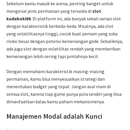
Sebelum kamu masuk ke arena, penting banget untuk
mengenal jenis permainan yang tersedia di
slot
kudahoki88
. Di platform ini, ada banyak sekali variasi slot
dengan karakteristik berbeda-beda. Misalnya, ada slot
yang volatilitasnya tinggi, cocok buat pemain yang suka
risiko besar dengan potensi kemenangan gede. Sebaliknya,
ada juga slot dengan volatilitas rendah yang memberikan
kemenangan lebih sering tapi jumlahnya kecil.
Dengan memahami karakteristik masing-masing
permainan, kamu bisa menyesuaikan strategi dan
menentukan budget yang tepat. Jangan asal main di
semua slot, karena tiap game punya pola sendiri yang bisa
dimanfaatkan kalau kamu paham mekanismenya.
Manajemen Modal adalah Kunci