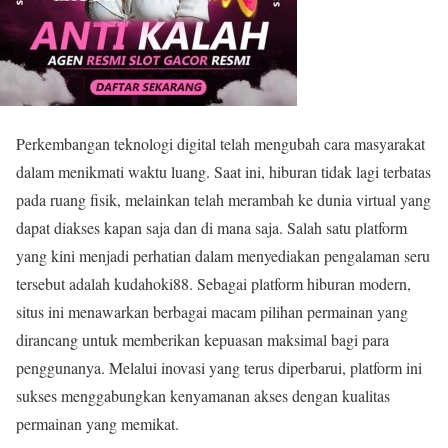
Perkembangan teknologi digital telah mengubah cara masyarakat
dalam menikmati waktu luang. Saat ini, hiburan tidak lagi terbatas
pada ruang fisik, melainkan telah merambah ke dunia virtual yang
dapat diakses kapan saja dan di mana saja. Salah satu platform
yang kini menjadi perhatian dalam menyediakan pengalaman seru
tersebut adalah kudahoki88. Sebagai platform hiburan modern,
situs ini menawarkan berbagai macam pilihan permainan yang
dirancang untuk memberikan kepuasan maksimal bagi para
penggunanya. Melalui inovasi yang terus diperbarui, platform ini
sukses menggabungkan kenyamanan akses dengan kualitas
permainan yang memikat.