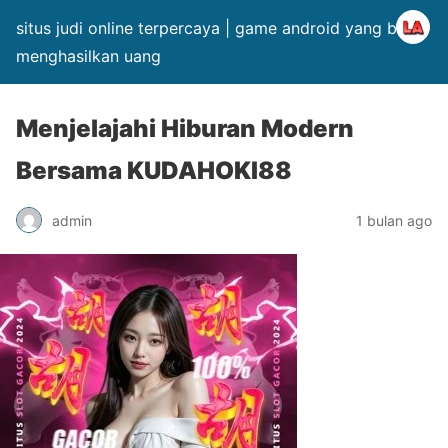
situs judi online terpercaya | game android yang bisa
menghasilkan uang
Menjelajahi Hiburan Modern
Bersama KUDAHOKI88
admin
1 bulan ago