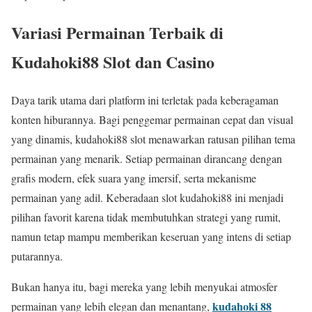
Variasi Permainan Terbaik di
Kudahoki88 Slot dan Casino
Daya tarik utama dari platform ini terletak pada keberagaman
konten hiburannya. Bagi penggemar permainan cepat dan visual
yang dinamis, kudahoki88 slot menawarkan ratusan pilihan tema
permainan yang menarik. Setiap permainan dirancang dengan
grafis modern, efek suara yang imersif, serta mekanisme
permainan yang adil. Keberadaan slot kudahoki88 ini menjadi
pilihan favorit karena tidak membutuhkan strategi yang rumit,
namun tetap mampu memberikan keseruan yang intens di setiap
putarannya.
Bukan hanya itu, bagi mereka yang lebih menyukai atmosfer
kudahoki 88
permainan yang lebih elegan dan menantang,