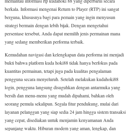
memantau informasi rtp kudahoki 88 yang diperbarui secara
berkala. Informasi mengenai Return to Player (RTP) ini sangat
berguna, khususnya bagi para pemain yang ingin menyusun
strategi bermain dengan lebih bijak. Dengan mengetahui
persentase tersebut, Anda dapat memilih jenis permainan mana
yang sedang memberikan performa terbaik.
Kemudahan navigasi dan kelengkapan data performa ini menjadi
bukti bahwa platform kuda hoki88 tidak hanya berfokus pada
kuantitas permainan, tetapi juga pada kualitas pengalaman
pengguna secara menyeluruh. Setelah melakukan kudahoki88
login, pengguna langsung disuguhkan dengan antarmuka yang
bersih dan menu-menu yang mudah dipahami, bahkan oleh
seorang pemula sekalipun. Segala fitur pendukung, mulai dari
layanan pelanggan yang siap sedia 24 jam hingga sistem transaksi
yang cepat, disediakan untuk menjamin kenyamanan Anda
sepanjang waktu. Hiburan modern yang aman, lengkap, dan