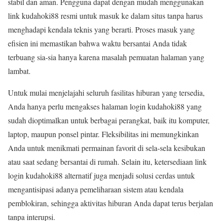
stabil dan aman. Pengguna dapat dengan mudah menggunakan
link kudahoki88 resmi untuk masuk ke dalam situs tanpa harus
menghadapi kendala teknis yang berarti. Proses masuk yang
efisien ini memastikan bahwa waktu bersantai Anda tidak
terbuang sia-sia hanya karena masalah pemuatan halaman yang
lambat.
Untuk mulai menjelajahi seluruh fasilitas hiburan yang tersedia,
Anda hanya perlu mengakses halaman login kudahoki88 yang
sudah dioptimalkan untuk berbagai perangkat, baik itu komputer,
laptop, maupun ponsel pintar. Fleksibilitas ini memungkinkan
Anda untuk menikmati permainan favorit di sela-sela kesibukan
atau saat sedang bersantai di rumah. Selain itu, ketersediaan link
login kudahoki88 alternatif juga menjadi solusi cerdas untuk
mengantisipasi adanya pemeliharaan sistem atau kendala
pemblokiran, sehingga aktivitas hiburan Anda dapat terus berjalan
tanpa interupsi.