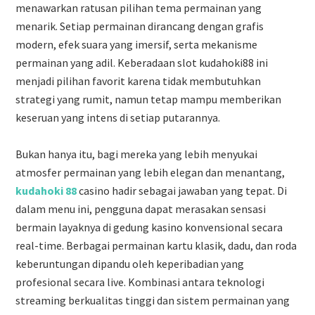
menawarkan ratusan pilihan tema permainan yang
menarik. Setiap permainan dirancang dengan grafis
modern, efek suara yang imersif, serta mekanisme
permainan yang adil. Keberadaan slot kudahoki88 ini
menjadi pilihan favorit karena tidak membutuhkan
strategi yang rumit, namun tetap mampu memberikan
keseruan yang intens di setiap putarannya.
Bukan hanya itu, bagi mereka yang lebih menyukai
atmosfer permainan yang lebih elegan dan menantang,
kudahoki 88
casino hadir sebagai jawaban yang tepat. Di
dalam menu ini, pengguna dapat merasakan sensasi
bermain layaknya di gedung kasino konvensional secara
real-time. Berbagai permainan kartu klasik, dadu, dan roda
keberuntungan dipandu oleh keperibadian yang
profesional secara live. Kombinasi antara teknologi
streaming berkualitas tinggi dan sistem permainan yang