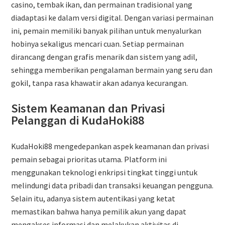
casino, tembak ikan, dan permainan tradisional yang
diadaptasi ke dalam versi digital. Dengan variasi permainan
ini, pemain memiliki banyak pilihan untuk menyalurkan
hobinya sekaligus mencari cuan. Setiap permainan
dirancang dengan grafis menarik dan sistem yang adil,
sehingga memberikan pengalaman bermain yang seru dan
gokil, tanpa rasa khawatir akan adanya kecurangan.
Sistem Keamanan dan Privasi
Pelanggan di KudaHoki88
KudaHoki88 mengedepankan aspek keamanan dan privasi
pemain sebagai prioritas utama. Platform ini
menggunakan teknologi enkripsi tingkat tinggi untuk
melindungi data pribadi dan transaksi keuangan pengguna.
Selain itu, adanya sistem autentikasi yang ketat
memastikan bahwa hanya pemilik akun yang dapat
mengakses informasi dan melakukan aktivitas di