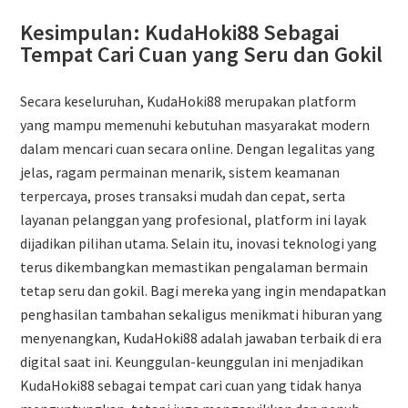
Kesimpulan: KudaHoki88 Sebagai
Tempat Cari Cuan yang Seru dan Gokil
Secara keseluruhan, KudaHoki88 merupakan platform
yang mampu memenuhi kebutuhan masyarakat modern
dalam mencari cuan secara online. Dengan legalitas yang
jelas, ragam permainan menarik, sistem keamanan
terpercaya, proses transaksi mudah dan cepat, serta
layanan pelanggan yang profesional, platform ini layak
dijadikan pilihan utama. Selain itu, inovasi teknologi yang
terus dikembangkan memastikan pengalaman bermain
tetap seru dan gokil. Bagi mereka yang ingin mendapatkan
penghasilan tambahan sekaligus menikmati hiburan yang
menyenangkan, KudaHoki88 adalah jawaban terbaik di era
digital saat ini. Keunggulan-keunggulan ini menjadikan
KudaHoki88 sebagai tempat cari cuan yang tidak hanya