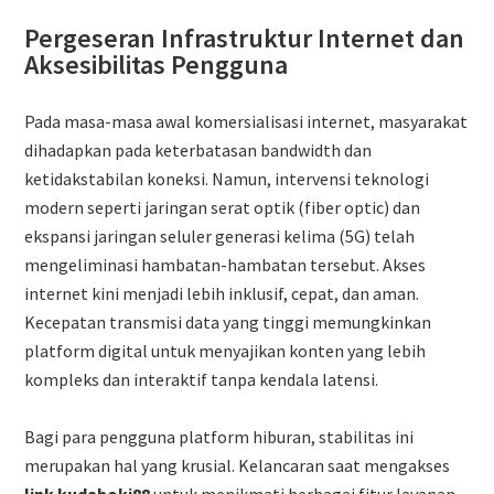
Pergeseran Infrastruktur Internet dan
Aksesibilitas Pengguna
Pada masa-masa awal komersialisasi internet, masyarakat
dihadapkan pada keterbatasan bandwidth dan
ketidakstabilan koneksi. Namun, intervensi teknologi
modern seperti jaringan serat optik (fiber optic) dan
ekspansi jaringan seluler generasi kelima (5G) telah
mengeliminasi hambatan-hambatan tersebut. Akses
internet kini menjadi lebih inklusif, cepat, dan aman.
Kecepatan transmisi data yang tinggi memungkinkan
platform digital untuk menyajikan konten yang lebih
kompleks dan interaktif tanpa kendala latensi.
Bagi para pengguna platform hiburan, stabilitas ini
merupakan hal yang krusial. Kelancaran saat mengakses
link kudahoki88
untuk menikmati berbagai fitur layanan