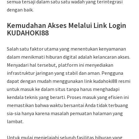
semua tersaji dalam satu satu wadah yang terintegrasi
dengan baik.
Kemudahan Akses Melalui Link Login
KUDAHOKI88
Salah satu faktor utama yang menentukan kenyamanan
dalam menikmati hiburan digital adalah kelancaran akses.
Menyadari hal tersebut, platform ini menyediakan
infrastruktur jaringan yang stabil dan aman. Pengguna
dapat dengan mudah menggunakan link kudahoki88 resmi
untuk masuk ke dalam situs tanpa harus menghadapi
kendala teknis yang berarti. Proses masuk yang efisien ini
memastikan bahwa waktu bersantai Anda tidak terbuang
sia-sia hanya karena masalah pemuatan halaman yang
lambat.
Untuk mulai menjelajahi seluruh fasilitas hiburan yang