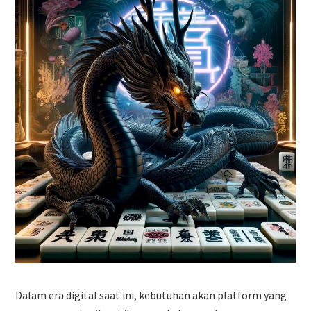
Dalam era digital saat ini, kebutuhan akan platform yang