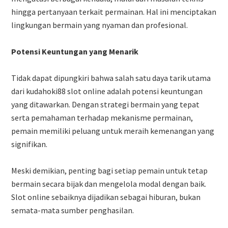
hingga pertanyaan terkait permainan. Hal ini menciptakan
lingkungan bermain yang nyaman dan profesional.
Potensi Keuntungan yang Menarik
Tidak dapat dipungkiri bahwa salah satu daya tarik utama
dari kudahoki88 slot online adalah potensi keuntungan
yang ditawarkan. Dengan strategi bermain yang tepat
serta pemahaman terhadap mekanisme permainan,
pemain memiliki peluang untuk meraih kemenangan yang
signifikan.
Meski demikian, penting bagi setiap pemain untuk tetap
bermain secara bijak dan mengelola modal dengan baik.
Slot online sebaiknya dijadikan sebagai hiburan, bukan
semata-mata sumber penghasilan.