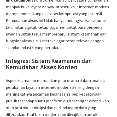
menjadi bukti nyata bahwa infrastruktur internet modern
mampu mendukung aktivitas komputasi yang intensif.
Kemudahan akses ini tidak hanya meningkatkan volume
lalu lintas digital, tetapi juga menuntut para penyedia
layanan untuk terus memperbarui sistem keamanan dan
fungsionalitas situs mereka agar tetap relevan dengan
standar industri yang berlaku.
Integrasi Sistem Keamanan dan
Kemudahan Akses Konten
Aspek keamanan merupakan pilar utama dalam analisis
perubahan layanan internet modern. Seiring dengan
meningkatnya ancaman kejahatan siber, kepercayaan
publik terhadap suatu platform digital sangat ditentukan
oleh protokol enkripsi dan perlindungan data yang
diterapkan. Platform modern kini diwajibkan untuk