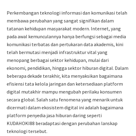
Perkembangan teknologi informasi dan komunikasi telah
membawa perubahan yang sangat signifikan dalam
tatanan kehidupan masyarakat modern. Internet, yang
pada awal kemunculannya hanya berfungsi sebagai media
komunikasi terbatas dan pertukaran data akademis, kini
telah bermutasi menjadi infrastruktur vital yang
menopang berbagai sektor kehidupan, mulai dari
ekonomi, pendidikan, hingga sektor hiburan digital. Dalam
beberapa dekade terakhir, kita menyaksikan bagaimana
efisiensi tata kelola jaringan dan ketersediaan platform
digital mutakhir mampu mengubah perilaku konsumen
secara global. Salah satu fenomena yang menarik untuk
dicermati dalam ekosistem digital ini adalah bagaimana
platform penyedia jasa hiburan daring seperti
KUDAHOKI88 beradaptasi dengan perubahan lanskap
teknologi tersebut.