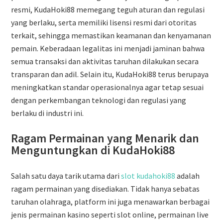
resmi, KudaHoki88 memegang teguh aturan dan regulasi
yang berlaku, serta memiliki lisensi resmi dari otoritas
terkait, sehingga memastikan keamanan dan kenyamanan
pemain. Keberadaan legalitas ini menjadi jaminan bahwa
semua transaksi dan aktivitas taruhan dilakukan secara
transparan dan adil. Selain itu, KudaHoki88 terus berupaya
meningkatkan standar operasionalnya agar tetap sesuai
dengan perkembangan teknologi dan regulasi yang
berlaku di industri ini.
Ragam Permainan yang Menarik dan
Menguntungkan di KudaHoki88
Salah satu daya tarik utama dari
slot kudahoki88
adalah
ragam permainan yang disediakan. Tidak hanya sebatas
taruhan olahraga, platform ini juga menawarkan berbagai
jenis permainan kasino seperti slot online, permainan live