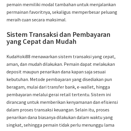
pemain memiliki modal tambahan untuk menjalankan
permainan favoritnya, sekaligus memperbesar peluang
meraih cuan secara maksimal.
Sistem Transaksi dan Pembayaran
yang Cepat dan Mudah
KudaHoki88 menawarkan sistem transaksi yang cepat,
aman, dan mudah dilakukan. Pemain dapat melakukan
deposit maupun penarikan dana kapan saja sesuai
kebutuhan. Metode pembayaran yang disediakan pun
beragam, mulai dari transfer bank, e-wallet, hingga
pembayaran melalui gerai retail tertentu. Sistem ini
dirancang untuk memberikan kenyamanan dan efisiensi
dalam proses transaksi keuangan. Selain itu, proses
penarikan dana biasanya dilakukan dalam waktu yang
singkat, sehingga pemain tidak perlu menunggu lama