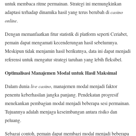
untuk membaca ritme permainan. Strategi ini memungkinkan
adaptasi terhadap dinamika hasil yang terus berubah di
casino
online
.
Dengan memanfaatkan fitur statistik di platform seperti Ceriabet,
pemain dapat mengamati kecenderungan hasil sebelumnya.
Meskipun tidak menjamin hasil berikutnya, data ini dapat menjadi
referensi untuk mengatur strategi taruhan yang lebih fleksibel.
Optimalisasi Manajemen Modal untuk Hasil Maksimal
Dalam dunia
live casino
, manajemen modal menjadi faktor
penentu keberhasilan jangka panjang. Pendekatan progresif
menekankan pembagian modal menjadi beberapa sesi permainan.
Tujuannya adalah menjaga keseimbangan antara risiko dan
peluang.
Sebagai contoh, pemain dapat membagi modal menjadi beberapa