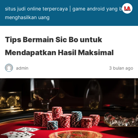
situs judi online terpercaya | game android yang bisa
menghasilkan uang
Tips Bermain Sic Bo untuk
Mendapatkan Hasil Maksimal
admin
3 bulan ago