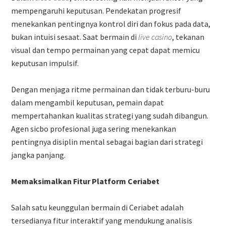
mempengaruhi keputusan. Pendekatan progresif
menekankan pentingnya kontrol diri dan fokus pada data,
bukan intuisi sesaat. Saat bermain di
live casino
, tekanan
visual dan tempo permainan yang cepat dapat memicu
keputusan impulsif.
Dengan menjaga ritme permainan dan tidak terburu-buru
dalam mengambil keputusan, pemain dapat
mempertahankan kualitas strategi yang sudah dibangun.
Agen sicbo profesional juga sering menekankan
pentingnya disiplin mental sebagai bagian dari strategi
jangka panjang.
Memaksimalkan Fitur Platform Ceriabet
Salah satu keunggulan bermain di Ceriabet adalah
tersedianya fitur interaktif yang mendukung analisis