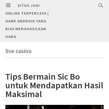
SITUS JUDI
ONLINE TERPERCAYA |
GAME ANDROID YANG
BISA MENGHASILKAN
UANG
live casino
Tips Bermain Sic Bo
untuk Mendapatkan Hasil
Maksimal