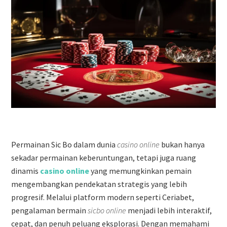
Permainan Sic Bo dalam dunia
casino online
bukan hanya
sekadar permainan keberuntungan, tetapi juga ruang
dinamis
casino online
yang memungkinkan pemain
mengembangkan pendekatan strategis yang lebih
progresif. Melalui platform modern seperti Ceriabet,
pengalaman bermain
sicbo online
menjadi lebih interaktif,
cepat, dan penuh peluang eksplorasi. Dengan memahami