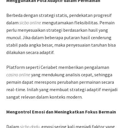
Menggunakan Pola Adaptif dalam Permainan
Berbeda dengan strategi statis, pendekatan progresif
dalam
sicbo online
mengutamakan fleksibilitas. Pemain
perlu menyesuaikan strategi berdasarkan hasil yang
muncul. Jika dalam beberapa putaran hasil cenderung
stabil pada angka besar, maka penyesuaian taruhan bisa
dilakukan secara adaptif.
Platform seperti Ceriabet memberikan pengalaman
casino online
yang mendukung analisis cepat, sehingga
pemain dapat merespons perubahan permainan secara
real-time. Inilah yang membuat strategi adaptif menjadi
sangat relevan dalam konteks modern.
Mengontrol Emosi dan Meningkatkan Fokus Bermain
Dalam
sicbo dadu
, emosi sering kali menjadi faktor yang