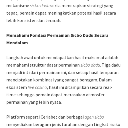
mekanisme
sicbo dadu
serta menerapkan strategi yang
tepat, pemain dapat meningkatkan potensi hasil secara
lebih konsisten dan terarah.
Memahami Fondasi Permainan Sicbo Dadu Secara
Mendalam
Langkah awal untuk mendapatkan hasil maksimal adalah
memahami struktur dasar permainan
sicbo dadu
. Tiga dadu
menjadi inti dari permainan ini, dan setiap hasil lemparan
menciptakan kombinasi yang sangat beragam. Dalam
ekosistem
live casino
, hasil ini ditampilkan secara real-
time sehingga pemain dapat merasakan atmosfer
permainan yang lebih nyata.
Platform seperti Ceriabet dan berbagai
agen sicbo
menyediakan beragam jenis taruhan dengan tingkat risiko