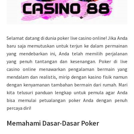
Selamat datang di dunia poker live casino online! Jika Anda
baru saja memutuskan untuk terjun ke dalam permainan
yang mendebarkan ini, Anda telah memilih perjalanan
yang penuh tantangan dan kesenangan. Poker di live
casino online menawarkan pengalaman bermain yang
mendalam dan realistis, mirip dengan kasino fisik namun
dengan kenyamanan tambahan bermain dari rumah. Mari
kita telusuri panduan lengkap untuk pemula agar Anda
bisa memulai petualangan poker Anda dengan penuh
percaya diri!
Memahami Dasar-Dasar Poker