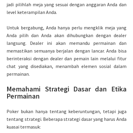
jadi pilihlah meja yang sesuai dengan anggaran Anda dan
level keterampilan Anda.
Untuk bergabung, Anda hanya perlu mengklik meja yang
Anda pilih dan Anda akan dihubungkan dengan dealer
langsung. Dealer ini akan memandu permainan dan
memastikan semuanya berjalan dengan lancar. Anda bisa
berinteraksi dengan dealer dan pemain lain melalui fitur
chat yang disediakan, menambah elemen sosial dalam
permainan.
Memahami Strategi Dasar dan Etika
Permainan
Poker bukan hanya tentang keberuntungan, tetapi juga
tentang strategi. Beberapa strategi dasar yang harus Anda
kuasai termasuk: