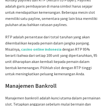
adalah garis pembayaran di mana simbol harus sejajar
untuk mendapatkan kemenangan. Beberapa mesin slot
memiliki satu payline, sementara yang lain bisa memiliki
puluhan atau bahkan ratusan paylines.
RTP adalah persentase dari total taruhan yang akan
dikembalikan kepada pemain dalam jangka panjang.
Misalnya,
casino online indonesia
dengan RTP 95%
berarti bahwa dari setiap 100 unit yang dipertaruhkan, 95
unit diharapkan akan kembali kepada pemain dalam
bentuk kemenangan. Pilihlah slot dengan RTP tinggi
untuk meningkatkan peluang kemenangan Anda.
Manajemen Bankroll
Manajemen bankroll adalah kunci utama dalam permainan
slot. Tetapkan anggaran sebelum mulai bermain dan