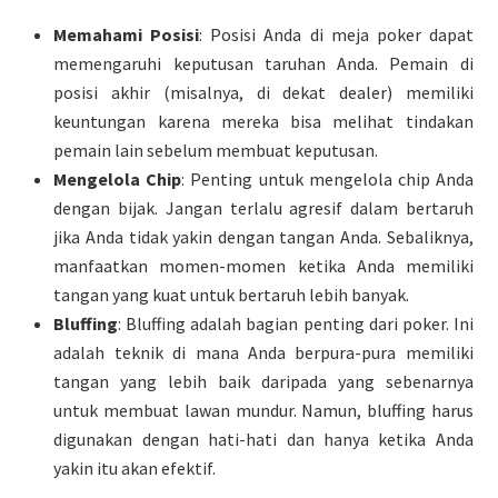
Memahami Posisi
: Posisi Anda di meja poker dapat
memengaruhi keputusan taruhan Anda. Pemain di
posisi akhir (misalnya, di dekat dealer) memiliki
keuntungan karena mereka bisa melihat tindakan
pemain lain sebelum membuat keputusan.
Mengelola Chip
: Penting untuk mengelola chip Anda
dengan bijak. Jangan terlalu agresif dalam bertaruh
jika Anda tidak yakin dengan tangan Anda. Sebaliknya,
manfaatkan momen-momen ketika Anda memiliki
tangan yang kuat untuk bertaruh lebih banyak.
Bluffing
: Bluffing adalah bagian penting dari poker. Ini
adalah teknik di mana Anda berpura-pura memiliki
tangan yang lebih baik daripada yang sebenarnya
untuk membuat lawan mundur. Namun, bluffing harus
digunakan dengan hati-hati dan hanya ketika Anda
yakin itu akan efektif.