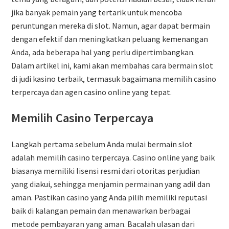
jika banyak pemain yang tertarik untuk mencoba
peruntungan mereka di slot. Namun, agar dapat bermain
dengan efektif dan meningkatkan peluang kemenangan
Anda, ada beberapa hal yang perlu dipertimbangkan.
Dalam artikel ini, kami akan membahas cara bermain slot
di judi kasino terbaik, termasuk bagaimana memilih casino
terpercaya dan agen casino online yang tepat.
Memilih Casino Terpercaya
Langkah pertama sebelum Anda mulai bermain slot
adalah memilih casino terpercaya. Casino online yang baik
biasanya memiliki lisensi resmi dari otoritas perjudian
yang diakui, sehingga menjamin permainan yang adil dan
aman. Pastikan casino yang Anda pilih memiliki reputasi
baik di kalangan pemain dan menawarkan berbagai
metode pembayaran yang aman. Bacalah ulasan dari