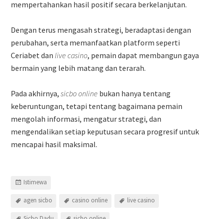
mempertahankan hasil positif secara berkelanjutan.
Dengan terus mengasah strategi, beradaptasi dengan
perubahan, serta memanfaatkan platform seperti
Ceriabet dan
live casino
, pemain dapat membangun gaya
bermain yang lebih matang dan terarah.
Pada akhirnya,
sicbo online
bukan hanya tentang
keberuntungan, tetapi tentang bagaimana pemain
mengolah informasi, mengatur strategi, dan
mengendalikan setiap keputusan secara progresif untuk
mencapai hasil maksimal.
Istimewa
agen sicbo
casino online
live casino
Sicbo Dadu
sicbo online