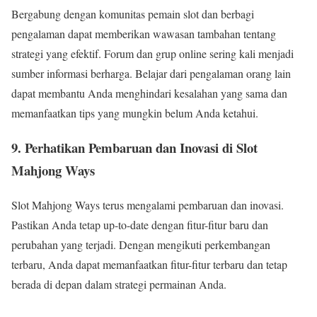
Bergabung dengan komunitas pemain slot dan berbagi
pengalaman dapat memberikan wawasan tambahan tentang
strategi yang efektif. Forum dan grup online sering kali menjadi
sumber informasi berharga. Belajar dari pengalaman orang lain
dapat membantu Anda menghindari kesalahan yang sama dan
memanfaatkan tips yang mungkin belum Anda ketahui.
9. Perhatikan Pembaruan dan Inovasi di Slot
Mahjong Ways
Slot Mahjong Ways terus mengalami pembaruan dan inovasi.
Pastikan Anda tetap up-to-date dengan fitur-fitur baru dan
perubahan yang terjadi. Dengan mengikuti perkembangan
terbaru, Anda dapat memanfaatkan fitur-fitur terbaru dan tetap
berada di depan dalam strategi permainan Anda.