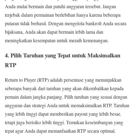
Anda mulai bermain dan patuhi anggaran tersebut. Jangan
terjebak dalam permainan berlebihan hanya karena beberapa
putaran tidak berhasil. Dengan mengelola bankroll Anda secara
bijaksana, Anda akan dapat bermain lebih lama dan
meningkatkan kesempatan untuk meraih kemenangan.
4. Pilih Taruhan yang Tepat untuk Maksimalkan
RTP
Return to Player (RTP) adalah persentase yang menunjukkan
seberapa banyak dari taruhan yang akan dikembalikan kepada
pemain dalam jangka panjang. Pilih taruhan yang sesuai dengan
anggaran dan strategi Anda untuk memaksimalkan RTP. Taruhan
yang lebih tinggi dapat memberikan payout yang lebih besar,
tetapi juga berisiko lebih tinggi. Temukan keseimbangan yang
tepat agar Anda dapat memanfaatkan RTP secara optimal.