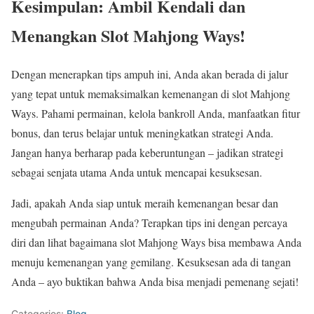
Kesimpulan: Ambil Kendali dan
Menangkan Slot Mahjong Ways!
Dengan menerapkan tips ampuh ini, Anda akan berada di jalur
yang tepat untuk memaksimalkan kemenangan di slot Mahjong
Ways. Pahami permainan, kelola bankroll Anda, manfaatkan fitur
bonus, dan terus belajar untuk meningkatkan strategi Anda.
Jangan hanya berharap pada keberuntungan – jadikan strategi
sebagai senjata utama Anda untuk mencapai kesuksesan.
Jadi, apakah Anda siap untuk meraih kemenangan besar dan
mengubah permainan Anda? Terapkan tips ini dengan percaya
diri dan lihat bagaimana slot Mahjong Ways bisa membawa Anda
menuju kemenangan yang gemilang. Kesuksesan ada di tangan
Anda – ayo buktikan bahwa Anda bisa menjadi pemenang sejati!
Categories:
Blog