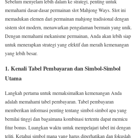
Sebelum menyelam lebih dalam ke strategi, penting untuk
memahami dasar-dasar permainan slot Mahjong Ways. Slot ini
memadukan elemen dari permainan mahjong tradisional dengan
sistem slot modern, menawarkan pengalaman bermain yang unik.
Dengan memahami mekanisme permainan, Anda akan lebih siap
untuk menerapkan strategi yang efektif dan meraih kemenangan
yang lebih besar.
1. Kenali Tabel Pembayaran dan Simbol-Simbol
Utama
Langkah pertama untuk memaksimalkan kemenangan Anda
adalah memahami tabel pembayaran. Tabel pembayaran
memberikan informasi penting tentang simbol-simbol apa yang
bernilai tinggi dan bagaimana kombinasi tertentu dapat memicu
fitur bonus. Luangkan waktu untuk mempelajari tabel ini dengan
teliti. Ketahui simbol mana yang harus diperhatikan dan fokuslah