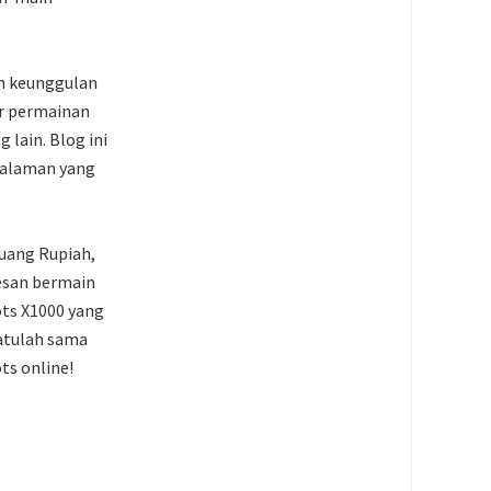
an keunggulan
ur permainan
 lain. Blog ini
galaman yang
uang Rupiah,
kesan bermain
ots X1000 yang
satulah sama
ts online!