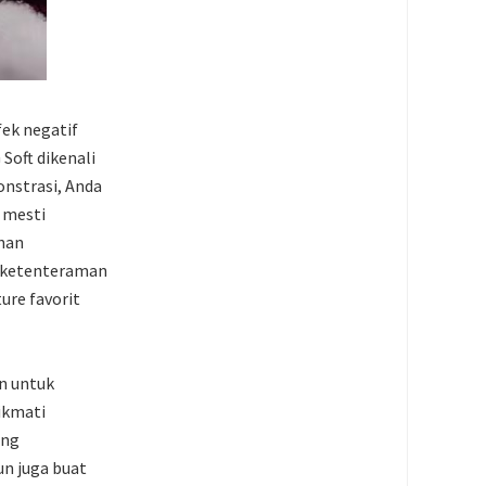
fek negatif
Soft dikenali
onstrasi, Anda
 mesti
inan
 ketenteraman
ure favorit
n untuk
ikmati
ang
n juga buat