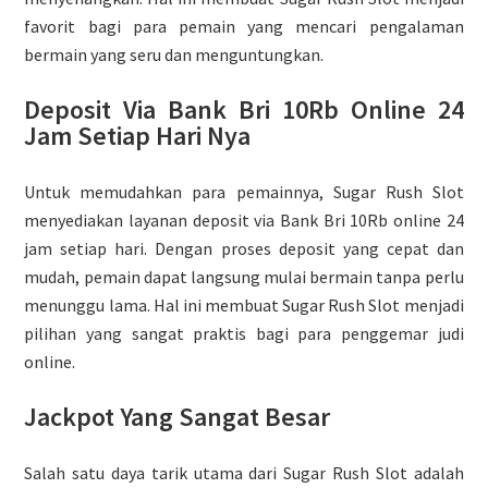
favorit bagi para pemain yang mencari pengalaman
bermain yang seru dan menguntungkan.
Deposit Via Bank Bri 10Rb Online 24
Jam Setiap Hari Nya
Untuk memudahkan para pemainnya, Sugar Rush Slot
menyediakan layanan deposit via Bank Bri 10Rb online 24
jam setiap hari. Dengan proses deposit yang cepat dan
mudah, pemain dapat langsung mulai bermain tanpa perlu
menunggu lama. Hal ini membuat Sugar Rush Slot menjadi
pilihan yang sangat praktis bagi para penggemar judi
online.
Jackpot Yang Sangat Besar
Salah satu daya tarik utama dari Sugar Rush Slot adalah