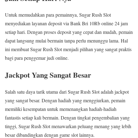
Untuk memudahkan para pemainnya, Sugar Rush Slot
menyediakan layanan deposit via Bank Bri 10Rb online 24 jam
setiap hari. Dengan proses deposit yang cepat dan mudah, pemain
dapat langsung mulai bermain tanpa perlu menunggu lama. Hal
ini membuat Sugar Rush Slot menjadi pilihan yang sangat praktis
bagi para penggemar judi online.
Jackpot Yang Sangat Besar
Salah satu daya tarik utama dari Sugar Rush Slot adalah jackpot
yang sangat besar. Dengan hadiah yang menggiurkan, pemain
memiliki kesempatan untuk memenangkan hadiah-hadiah
fantastis setiap kali bermain. Dengan tingkat pengembalian yang
tinggi, Sugar Rush Slot menawarkan peluang menang yang lebih
besar dibandingkan dengan game slot lainnya.