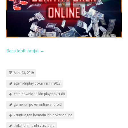
Baca lebih lanjut
→
April 23, 2019
agen idnplay poker resmi 2019
cara download idn play poker 88
game idn poker online android
keuntungan bermain idn poker online
poker online idn versi baru