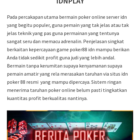
IDNPLAY
Pada percakapan utama bermain poker online server idn
yang begitu populer, guna pemain yang tak jelas atau tak
jelas teknik yang pas guna permainan yang tentunya
sangat seru dan memacu adrenalin. Penjelasan singkat
berkaitan kepercayaan game poker88 idn mampu berikan
Anda tidak sedikit profit guna judi yang lebih andal.
Bermain tanpa kerumitan supaya kenyamanan supaya
pemain amatir yang rela merasakan taruhan via situs idn
poker 88 resmi yang mampu dipercaya. Sistem ringan
menerima taruhan poker online belum pasti tingkatkan
kuantitas profit berkualitas nantinya.