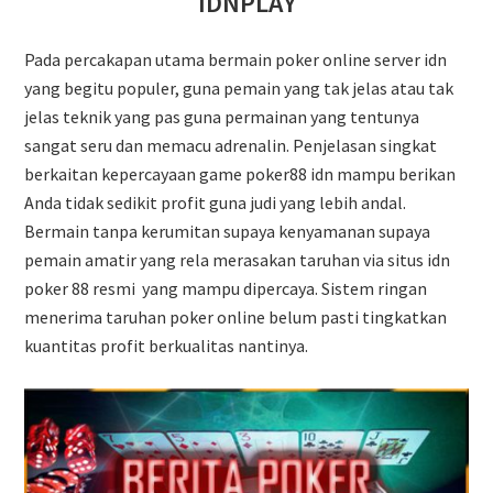
IDNPLAY
Pada percakapan utama bermain poker online server idn
yang begitu populer, guna pemain yang tak jelas atau tak
jelas teknik yang pas guna permainan yang tentunya
sangat seru dan memacu adrenalin. Penjelasan singkat
berkaitan kepercayaan game poker88 idn mampu berikan
Anda tidak sedikit profit guna judi yang lebih andal.
Bermain tanpa kerumitan supaya kenyamanan supaya
pemain amatir yang rela merasakan taruhan via situs idn
poker 88 resmi yang mampu dipercaya. Sistem ringan
menerima taruhan poker online belum pasti tingkatkan
kuantitas profit berkualitas nantinya.