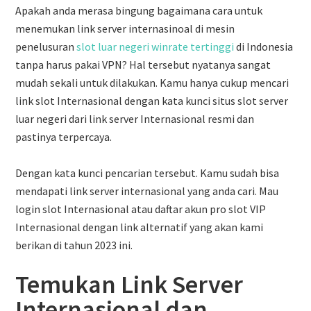
Apakah anda merasa bingung bagaimana cara untuk
menemukan link server internasinoal di mesin
penelusuran
slot luar negeri winrate tertinggi
di Indonesia
tanpa harus pakai VPN? Hal tersebut nyatanya sangat
mudah sekali untuk dilakukan. Kamu hanya cukup mencari
link slot Internasional dengan kata kunci situs slot server
luar negeri dari link server Internasional resmi dan
pastinya terpercaya.
Dengan kata kunci pencarian tersebut. Kamu sudah bisa
mendapati link server internasional yang anda cari. Mau
login slot Internasional atau daftar akun pro slot VIP
Internasional dengan link alternatif yang akan kami
berikan di tahun 2023 ini.
Temukan Link Server
Internasional dan