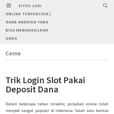
SITUS JUDI
ONLINE TERPERCAYA |
GAME ANDROID YANG
BISA MENGHASILKAN
UANG
Ceme
Trik Login Slot Pakai
Deposit Dana
Dalam beberapa tahun terakhir, perjudian online telah
menjadi sangat populer di Indonesia. Salah satu bentuk