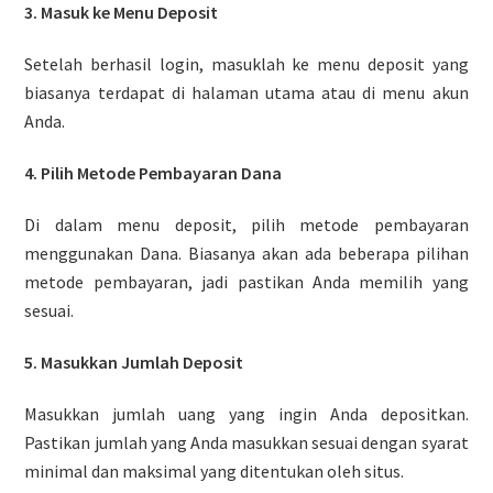
3. Masuk ke Menu Deposit
Setelah berhasil login, masuklah ke menu deposit yang
biasanya terdapat di halaman utama atau di menu akun
Anda.
4. Pilih Metode Pembayaran Dana
Di dalam menu deposit, pilih metode pembayaran
menggunakan Dana. Biasanya akan ada beberapa pilihan
metode pembayaran, jadi pastikan Anda memilih yang
sesuai.
5. Masukkan Jumlah Deposit
Masukkan jumlah uang yang ingin Anda depositkan.
Pastikan jumlah yang Anda masukkan sesuai dengan syarat
minimal dan maksimal yang ditentukan oleh situs.