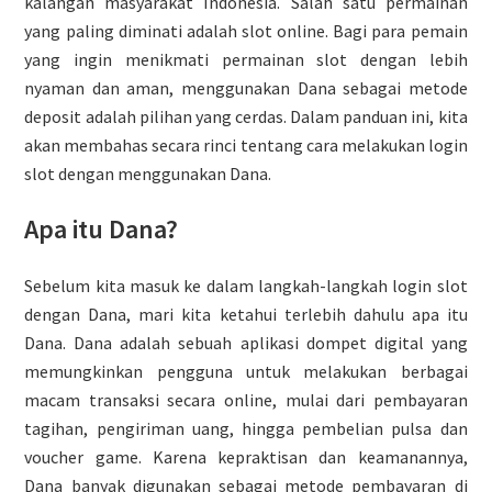
kalangan masyarakat Indonesia. Salah satu permainan
yang paling diminati adalah slot online. Bagi para pemain
yang ingin menikmati permainan slot dengan lebih
nyaman dan aman, menggunakan Dana sebagai metode
deposit adalah pilihan yang cerdas. Dalam panduan ini, kita
akan membahas secara rinci tentang cara melakukan login
slot dengan menggunakan Dana.
Apa itu Dana?
Sebelum kita masuk ke dalam langkah-langkah login slot
dengan Dana, mari kita ketahui terlebih dahulu apa itu
Dana. Dana adalah sebuah aplikasi dompet digital yang
memungkinkan pengguna untuk melakukan berbagai
macam transaksi secara online, mulai dari pembayaran
tagihan, pengiriman uang, hingga pembelian pulsa dan
voucher game. Karena kepraktisan dan keamanannya,
Dana banyak digunakan sebagai metode pembayaran di