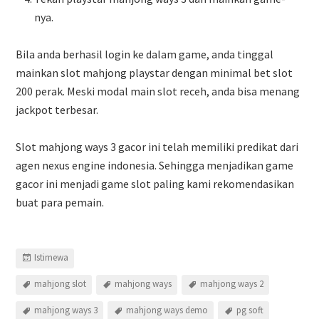
nya.
Bila anda berhasil login ke dalam game, anda tinggal
mainkan slot mahjong playstar dengan minimal bet slot
200 perak. Meski modal main slot receh, anda bisa menang
jackpot terbesar.
Slot mahjong ways 3 gacor ini telah memiliki predikat dari
agen nexus engine indonesia. Sehingga menjadikan game
gacor ini menjadi game slot paling kami rekomendasikan
buat para pemain.
Istimewa
mahjong slot
mahjong ways
mahjong ways 2
mahjong ways 3
mahjong ways demo
pg soft