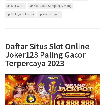
Slot Gacor
Slot Gacor Gampang Menang
Slot gacor hari ini
slot mahjong
Daftar Situs Slot Online
Joker123 Paling Gacor
Terpercaya 2023