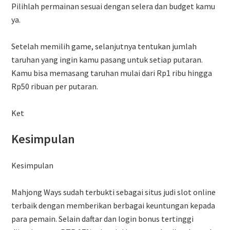
Pilihlah permainan sesuai dengan selera dan budget kamu
ya.
Setelah memilih game, selanjutnya tentukan jumlah
taruhan yang ingin kamu pasang untuk setiap putaran.
Kamu bisa memasang taruhan mulai dari Rp1 ribu hingga
Rp50 ribuan per putaran.
Ket
Kesimpulan
Kesimpulan
Mahjong Ways sudah terbukti sebagai situs judi slot online
terbaik dengan memberikan berbagai keuntungan kepada
para pemain. Selain daftar dan login bonus tertinggi