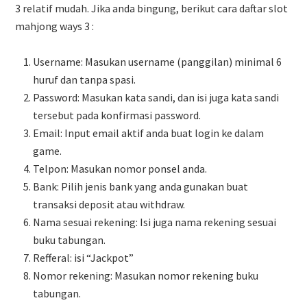
3 relatif mudah. Jika anda bingung, berikut cara daftar slot
mahjong ways 3 :
Username: Masukan username (panggilan) minimal 6
huruf dan tanpa spasi.
Password: Masukan kata sandi, dan isi juga kata sandi
tersebut pada konfirmasi password.
Email: Input email aktif anda buat login ke dalam
game.
Telpon: Masukan nomor ponsel anda.
Bank: Pilih jenis bank yang anda gunakan buat
transaksi deposit atau withdraw.
Nama sesuai rekening: Isi juga nama rekening sesuai
buku tabungan.
Refferal: isi “Jackpot”
Nomor rekening: Masukan nomor rekening buku
tabungan.