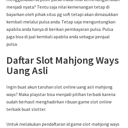
menjadi nyata? Tentu saja nilai kemenangan tetap di
bayarkan oleh pihak situs pg soft tetapi akan dimasukkan
kembali melalui pulsa anda. Tetap saja menguntungkan
apabila anda hanya di berikan pembayaran pulsa. Pulsa
juga bisa di jual kembali apabila anda sebagai penjual
pulsa.
Daftar Slot Mahjong Ways
Uang Asli
Ingin buat akun taruhan slot online uang asli mahjong
ways? Maka playstar bisa menjadi pilihan terbaik karena
sudah berhasil menghadirkan ribuan game slot online
terbaik buat slotter.
Untuk melakukan pendaftaran id game slot mahjong ways