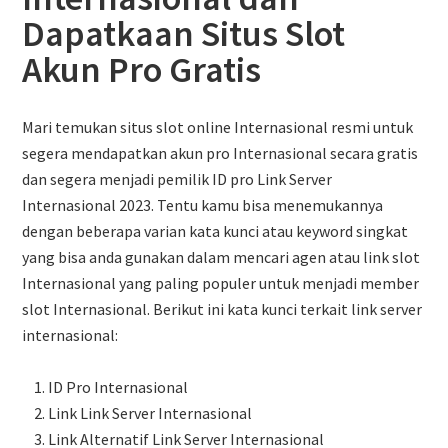
Dapatkaan Situs Slot
Akun Pro Gratis
Mari temukan situs slot online Internasional resmi untuk
segera mendapatkan akun pro Internasional secara gratis
dan segera menjadi pemilik ID pro Link Server
Internasional 2023. Tentu kamu bisa menemukannya
dengan beberapa varian kata kunci atau keyword singkat
yang bisa anda gunakan dalam mencari agen atau link slot
Internasional yang paling populer untuk menjadi member
slot Internasional. Berikut ini kata kunci terkait link server
internasional:
ID Pro Internasional
Link Link Server Internasional
Link Alternatif Link Server Internasional