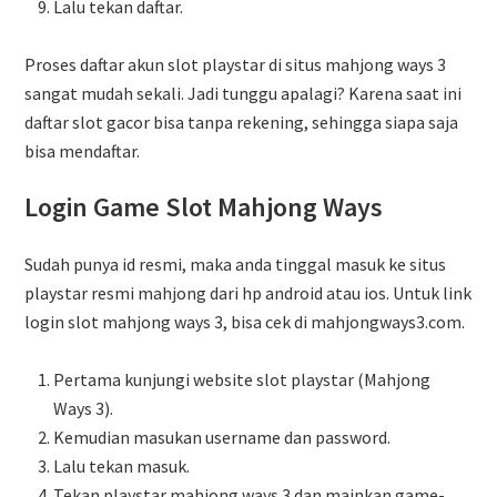
Lalu tekan daftar.
Proses daftar akun slot playstar di situs mahjong ways 3
sangat mudah sekali. Jadi tunggu apalagi? Karena saat ini
daftar slot gacor bisa tanpa rekening, sehingga siapa saja
bisa mendaftar.
Login Game Slot Mahjong Ways
Sudah punya id resmi, maka anda tinggal masuk ke situs
playstar resmi mahjong dari hp android atau ios. Untuk link
login slot mahjong ways 3, bisa cek di mahjongways3.com.
Pertama kunjungi website slot playstar (Mahjong
Ways 3).
Kemudian masukan username dan password.
Lalu tekan masuk.
Tekan playstar mahjong ways 3 dan mainkan game-