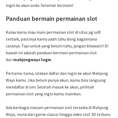
login ke akun anda. Selamat bermain!
Panduan bermain permainan slot
Kalau kamu mau main permainan slot di situs pg soft
terbaik, pastinya kamu udah tahu dong bagaimana
caranya. Tapi untuk yang belum tahu, jangan khawatir! Di
bawah ini adalah panduan bermain permainan slot
dari
mahjongways login
.
Pertama-tama, silakan daftar dan login ke akun Mahjong
Ways kamu. Jika belum punya akun, kamu bisa langsung
mendaftar di sini. Setelah masuk ke akun, pilihlah
permainan slot yang ingin kamu mainkan.
Ada berbagai macam permainan slot tersedia di Mahjong
Ways, mulai dari game classic hingga video slot 3D terbaru.