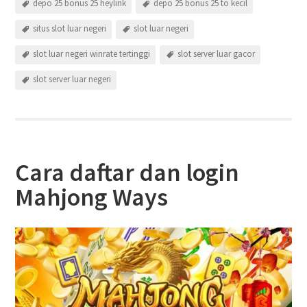
depo 25 bonus 25 heylink
depo 25 bonus 25 to kecil
situs slot luar negeri
slot luar negeri
slot luar negeri winrate tertinggi
slot server luar gacor
slot server luar negeri
Cara daftar dan login
Mahjong Ways