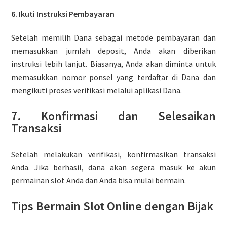
6. Ikuti Instruksi Pembayaran
Setelah memilih Dana sebagai metode pembayaran dan
memasukkan jumlah deposit, Anda akan diberikan
instruksi lebih lanjut. Biasanya, Anda akan diminta untuk
memasukkan nomor ponsel yang terdaftar di Dana dan
mengikuti proses verifikasi melalui aplikasi Dana.
7. Konfirmasi dan Selesaikan
Transaksi
Setelah melakukan verifikasi, konfirmasikan transaksi
Anda. Jika berhasil, dana akan segera masuk ke akun
permainan slot Anda dan Anda bisa mulai bermain.
Tips Bermain Slot Online dengan Bijak