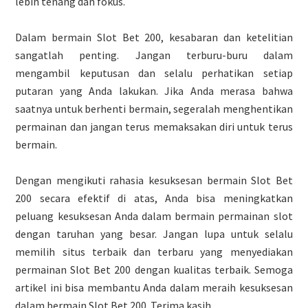
lebih tenang dan fokus.
Dalam bermain Slot Bet 200, kesabaran dan ketelitian
sangatlah penting. Jangan terburu-buru dalam
mengambil keputusan dan selalu perhatikan setiap
putaran yang Anda lakukan. Jika Anda merasa bahwa
saatnya untuk berhenti bermain, segeralah menghentikan
permainan dan jangan terus memaksakan diri untuk terus
bermain.
Dengan mengikuti rahasia kesuksesan bermain Slot Bet
200 secara efektif di atas, Anda bisa meningkatkan
peluang kesuksesan Anda dalam bermain permainan slot
dengan taruhan yang besar. Jangan lupa untuk selalu
memilih situs terbaik dan terbaru yang menyediakan
permainan Slot Bet 200 dengan kualitas terbaik. Semoga
artikel ini bisa membantu Anda dalam meraih kesuksesan
dalam bermain Slot Bet 200. Terima kasih.