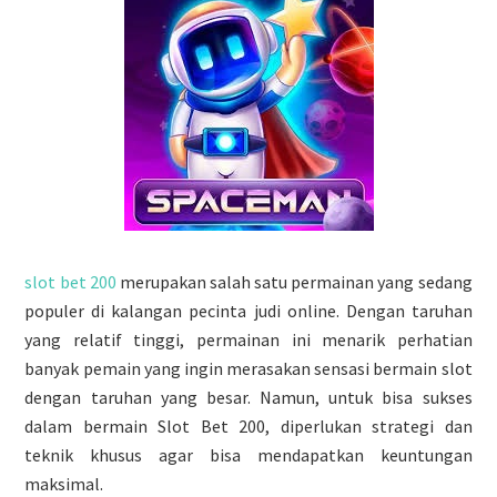
slot bet 200
merupakan salah satu permainan yang sedang
populer di kalangan pecinta judi online. Dengan taruhan
yang relatif tinggi, permainan ini menarik perhatian
banyak pemain yang ingin merasakan sensasi bermain slot
dengan taruhan yang besar. Namun, untuk bisa sukses
dalam bermain Slot Bet 200, diperlukan strategi dan
teknik khusus agar bisa mendapatkan keuntungan
maksimal.