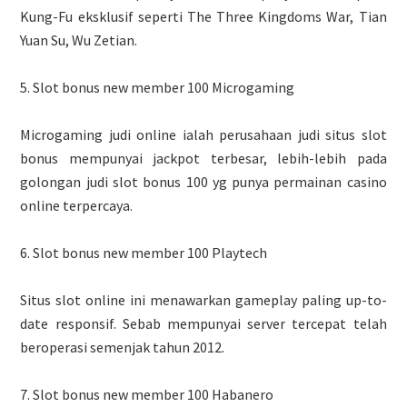
Kung-Fu eksklusif seperti The Three Kingdoms War, Tian
Yuan Su, Wu Zetian.
5. Slot bonus new member 100 Microgaming
Microgaming judi online ialah perusahaan judi situs slot
bonus mempunyai jackpot terbesar, lebih-lebih pada
golongan judi slot bonus 100 yg punya permainan casino
online terpercaya.
6. Slot bonus new member 100 Playtech
Situs slot online ini menawarkan gameplay paling up-to-
date responsif. Sebab mempunyai server tercepat telah
beroperasi semenjak tahun 2012.
7. Slot bonus new member 100 Habanero