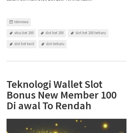
Istimewa
situs bet 200
slot bet 200
slot bet 200 terbaru
slot bet kecil
slot terbaru
Teknologi Wallet Slot
Bonus New Member 100
Di awal To Rendah