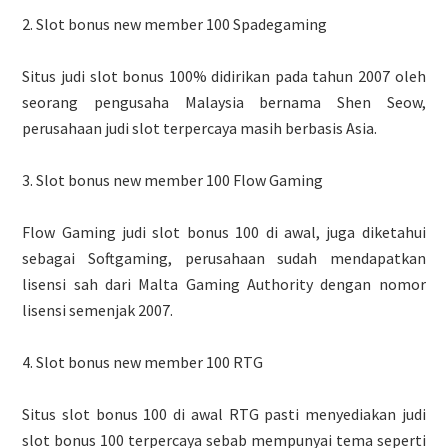
2. Slot bonus new member 100 Spadegaming
Situs judi slot bonus 100% didirikan pada tahun 2007 oleh
seorang pengusaha Malaysia bernama Shen Seow,
perusahaan judi slot terpercaya masih berbasis Asia.
3. Slot bonus new member 100 Flow Gaming
Flow Gaming judi slot bonus 100 di awal, juga diketahui
sebagai Softgaming, perusahaan sudah mendapatkan
lisensi sah dari Malta Gaming Authority dengan nomor
lisensi semenjak 2007.
4. Slot bonus new member 100 RTG
Situs slot bonus 100 di awal RTG pasti menyediakan judi
slot bonus 100 terpercaya sebab mempunyai tema seperti