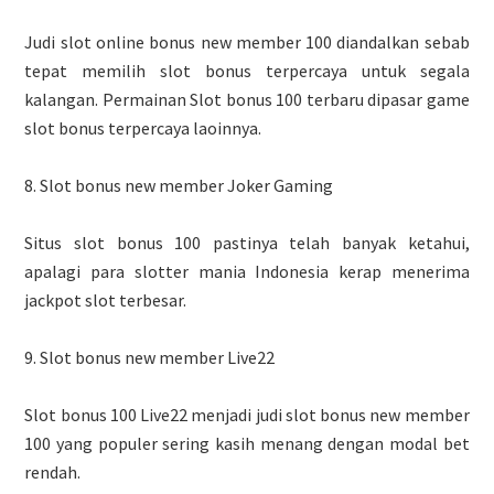
Judi slot online bonus new member 100 diandalkan sebab
tepat memilih slot bonus terpercaya untuk segala
kalangan. Permainan Slot bonus 100 terbaru dipasar game
slot bonus terpercaya laoinnya.
8. Slot bonus new member Joker Gaming
Situs slot bonus 100 pastinya telah banyak ketahui,
apalagi para slotter mania Indonesia kerap menerima
jackpot slot terbesar.
9. Slot bonus new member Live22
Slot bonus 100 Live22 menjadi judi slot bonus new member
100 yang populer sering kasih menang dengan modal bet
rendah.