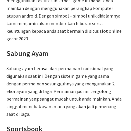
menggunakan fasilitas internet, game ini dapat anda
mainkan dengan menggunakan perangkap komputer
atupun android. Dengan simbol – simbol unik didalamnya
kami menjamin akan memberikan hiburan serta
keuntungan kepada anda saat bermain di situs slot online
gacor 2023.
Sabung Ayam
Sabung ayam berasal dari permainan tradisional yang
digunakan saat ini. Dengan sistem game yang sama
dengan permainan sesungguhnya yang mengunakan 2
ekor ayam yang di laga. Permainan judi ini tergolong
permainan yang sangat mudah untuk anda mainkan. Anda
tinggal menebak ayam mana yang akan jadi pemenang
saat di laga.
Sportsbook