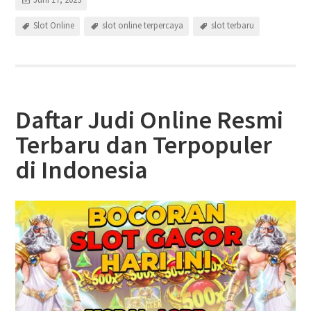
Slot Online
slot online terpercaya
slot terbaru
Daftar Judi Online Resmi
Terbaru dan Terpopuler
di Indonesia