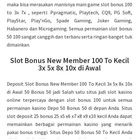
maka bisa merasakan manisnya main game slot bonus 100
to 3x 7x , seperti: Ppragmatic, Playtech, CQ9, PG Soft,
PlayStar, Play’nGo, Spade Gaming, Joker Gaming,
Habanero dan Microgaming. Semua permainan slot bonus
50 100 sangat canggih dan terbaru serta ringan banget tuk
dimainkan.
Slot Bonus New Member 100 To Kecil
3x 5x 8x 10x di Awal
Deposit Slot Bonus New Member 100 To Kecil 3x 5x 8x 10x
di Awal 50 Bonus 50 jadi Salah satu situs judi slot kasino
online terpercaya dengan slot bonus 100 untuk semua
permainan kasino Depo 50 Bonus 50 di depan Anda. Situs
slot deposit 25 bonus 25 x5 x6 x7 x8 x9 x10 kecil Anda dapat
memainkan berbagai permainan kasino yang menarik
pakai bonus tinggi. Situs Depo 50 Bonus 50 To Kecil Anda