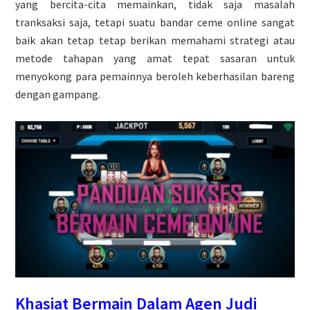
yang bercita-cita memainkan, tidak saja masalah
tranksaksi saja, tetapi suatu bandar ceme online sangat
baik akan tetap tetap berikan memahami strategi atau
metode tahapan yang amat tepat sasaran untuk
menyokong para pemainnya beroleh keberhasilan bareng
dengan gampang.
Khasiat Bermain Dalam Agen Judi