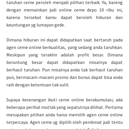
taruhan ceme peroleh menjadi pilihan terbaik. Ya, bareng
dengan memainkan judi online ceme depo 10 ribu ini,
karena tersebut kamu dapat beroleh hiburan dan
keuntungan yg lumayan gede.
Dimana hiburan ini dapat didapatkan saat bertaruh pada
agen ceme online berkualitas, yang sedang anda taruhkan.
Meskipun yang terakhir adalah profit besar. Dimana
beruntung besar dapat didapatkan misalnya dapat
berhasil taruhan. Pun misalnya anda tak berhasil taruhan
pun, bermacam-macam promo dan bonus dapat bisa anda
raih dengan ketentuan tak sulit.
Supaya kesenangan ikuti ceme online berakumulasi, ada
beberapa perihal mutlak yang sepatutnya dilihat. Pertama
merupakan pilihan anda harus memilih agen ceme online
terpercaya. Agen ceme yg dipilih oleh penikmat judi tentu