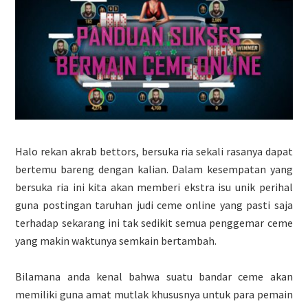
Halo rekan akrab bettors, bersuka ria sekali rasanya dapat
bertemu bareng dengan kalian. Dalam kesempatan yang
bersuka ria ini kita akan memberi ekstra isu unik perihal
guna postingan taruhan judi ceme online yang pasti saja
terhadap sekarang ini tak sedikit semua penggemar ceme
yang makin waktunya semkain bertambah.
Bilamana anda kenal bahwa suatu bandar ceme akan
memiliki guna amat mutlak khususnya untuk para pemain