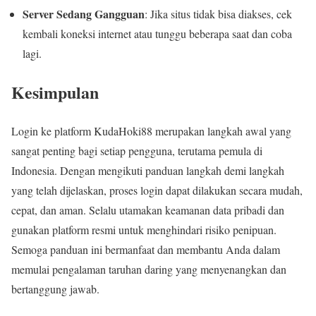
Server Sedang Gangguan
: Jika situs tidak bisa diakses, cek
kembali koneksi internet atau tunggu beberapa saat dan coba
lagi.
Kesimpulan
Login ke platform KudaHoki88 merupakan langkah awal yang
sangat penting bagi setiap pengguna, terutama pemula di
Indonesia. Dengan mengikuti panduan langkah demi langkah
yang telah dijelaskan, proses login dapat dilakukan secara mudah,
cepat, dan aman. Selalu utamakan keamanan data pribadi dan
gunakan platform resmi untuk menghindari risiko penipuan.
Semoga panduan ini bermanfaat dan membantu Anda dalam
memulai pengalaman taruhan daring yang menyenangkan dan
bertanggung jawab.