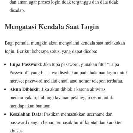
dan aman agar proses login tidak terganggu dan data tidak
disadap.
Mengatasi Kendala Saat Login
Bagi pemula, mungkin akan mengalami kendala saat melakukan
login. Berikut beberapa solusi yang dapat dicoba:
Lupa Password
: Jika lupa password, gunakan fitur “Lupa
Password” yang biasanya disediakan pada halaman login untuk
mereset password melalui email atau nomor telepon terdaftar.
Akun Diblokir
: Jika akun diblokir karena aktivitas
mencurigakan, hubungi layanan pelanggan resmi untuk
mendapatkan bantuan.
Kesalahan Data
: Pastikan memasukkan username dan
password dengan benar, termasuk huruf kapital dan karakter
khusus.