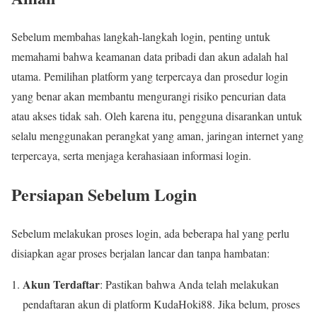
Sebelum membahas langkah-langkah login, penting untuk
memahami bahwa keamanan data pribadi dan akun adalah hal
utama. Pemilihan platform yang terpercaya dan prosedur login
yang benar akan membantu mengurangi risiko pencurian data
atau akses tidak sah. Oleh karena itu, pengguna disarankan untuk
selalu menggunakan perangkat yang aman, jaringan internet yang
terpercaya, serta menjaga kerahasiaan informasi login.
Persiapan Sebelum Login
Sebelum melakukan proses login, ada beberapa hal yang perlu
disiapkan agar proses berjalan lancar dan tanpa hambatan:
Akun Terdaftar
: Pastikan bahwa Anda telah melakukan
pendaftaran akun di platform KudaHoki88. Jika belum, proses