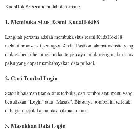
KudaHoki88 secara mudah dan aman:
1. Membuka Situs Resmi KudaHoki88
Langkah pertama adalah membuka situs resmi KudaHoki88
melalui browser di perangkat Anda. Pastikan alamat website yang
diakses benar-benar resmi dan terpercaya untuk menghindari situs
palsu yang dapat membahayakan data pribadi.
2. Cari Tombol Login
Setelah halaman utama situs terbuka, cari tombol atau menu yang
bertuliskan “Login” atau “Masuk”. Biasanya, tombol ini terletak
di bagian pojok kanan atas halaman utama.
3. Masukkan Data Login