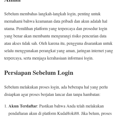
Sebelum membahas langkah-langkah login, penting untuk
memahami bahwa keamanan data pribadi dan akun adalah hal
utama. Pemilihan platform yang terpercaya dan prosedur login
yang benar akan membantu mengurangi risiko pencurian data
atau akses tidak sah. Oleh karena itu, pengguna disarankan untuk
selalu menggunakan perangkat yang aman, jaringan internet yang
terpercaya, serta menjaga kerahasiaan informasi login.
Persiapan Sebelum Login
Sebelum melakukan proses login, ada beberapa hal yang perlu
disiapkan agar proses berjalan lancar dan tanpa hambatan:
Akun Terdaftar
: Pastikan bahwa Anda telah melakukan
pendaftaran akun di platform KudaHoki88. Jika belum, proses