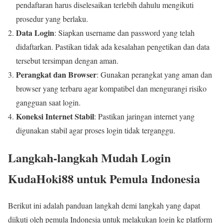
pendaftaran harus diselesaikan terlebih dahulu mengikuti
prosedur yang berlaku.
Data Login
: Siapkan username dan password yang telah
didaftarkan. Pastikan tidak ada kesalahan pengetikan dan data
tersebut tersimpan dengan aman.
Perangkat dan Browser
: Gunakan perangkat yang aman dan
browser yang terbaru agar kompatibel dan mengurangi risiko
gangguan saat login.
Koneksi Internet Stabil
: Pastikan jaringan internet yang
digunakan stabil agar proses login tidak terganggu.
Langkah-langkah Mudah Login
KudaHoki88 untuk Pemula Indonesia
Berikut ini adalah panduan langkah demi langkah yang dapat
diikuti oleh pemula Indonesia untuk melakukan login ke platform