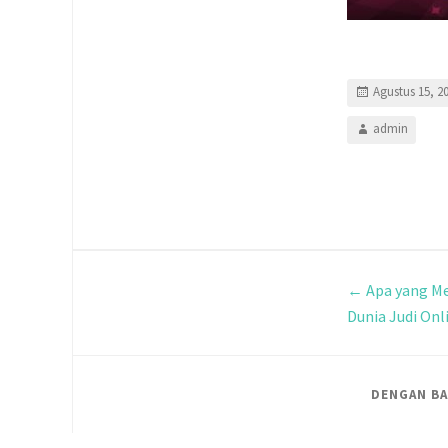
Agustus 15, 2
admin
←
Apa yang Me
Dunia Judi Onl
DENGAN BA