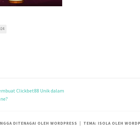
024
mbuat Clickbet88 Unik dalam
ine?
NGGA DITENAGAI OLEH WORDPRESS
|
TEMA: ISOLA OLEH
WORDP