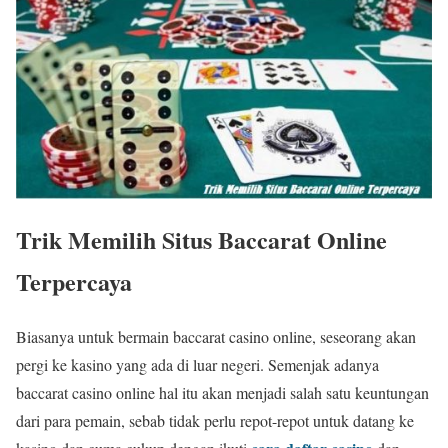
Trik Memilih Situs Baccarat Online
Terpercaya
Biasanya untuk bermain baccarat casino online, seseorang akan
pergi ke kasino yang ada di luar negeri. Semenjak adanya
baccarat casino online hal itu akan menjadi salah satu keuntungan
dari para pemain, sebab tidak perlu repot-repot untuk datang ke