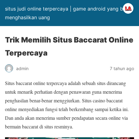
situs judi online terpercaya | game android yang bisa
menghasilkan uang
Trik Memilih Situs Baccarat Online
Terpercaya
admin
7 tahun ago
Situs baccarat online terpercaya adalah sebuah situs dirancang
untuk menarik perhatian dengan penawaran guna menerima
penghasilan benar-benar menggiurkan. Situs casino baccarat
online menyediakan fungsi telah berkembang sampai ketika ini.
Dan anda akan menerima sumber pendapatan secara online via
bermain baccarat di situs resminya.