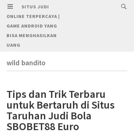
SITUS JUDI
ONLINE TERPERCAYA |
GAME ANDROID YANG
BISA MENGHASILKAN
UANG
wild bandito
Tips dan Trik Terbaru
untuk Bertaruh di Situs
Taruhan Judi Bola
SBOBET88 Euro