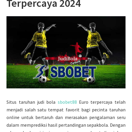
Terpercaya 2024
Situs taruhan judi bola
sbobet88
Euro terpercaya telah
menjadi salah satu tempat favorit bagi pecinta taruhan
online untuk bertaruh dan merasakan pengalaman seru
dalam memprediksi hasil pertandingan sepakbola. Dengan