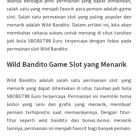
adanya berbagai jenis permainan yang dapat dimainkan,
salah satu yang menjadi favorit para pemain adalah game
slot. Salah satu permainan slot yang paling populer dan
menarik adalah Wild Bandito. Dalam artikel ini, kita akan
membahas rahasia sukses untuk menang di situs taruhan
judi bola SBOBET88 Euro terpercaya dengan fokus pada
permainan slot Wild Bandito.
Wild Bandito Game Slot yang Menarik
Wild Bandito adalah salah satu permainan slot yang
menarik yang dapat ditemukan di situs taruhan judi bola
SBOBET88 Euro terpercaya. Permainan ini memiliki tema
koboi yang seru dan grafis yang menarik, membuat
pemain terhipnotis saat memainkannya. Dengan fitur-
fitur seperti wild bandito dan bonus-bonus menarik
lainnya, permainan ini menjadi favorit bagi banyak pemain.