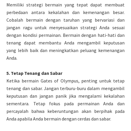
Memiliki strategi bermain yang tepat dapat membuat
perbedaan antara kekalahan dan kemenangan besar.
Cobalah bermain dengan taruhan yang bervariasi dan
jangan ragu untuk menyesuaikan strategi Anda sesuai
dengan kondisi permainan. Bermain dengan hati-hati dan
tenang dapat membantu Anda mengambil keputusan
yang lebih baik dan meningkatkan peluang kemenangan
Anda.
5. Tetap Tenang dan Sabar
Ketika bermain Gates of Olympus, penting untuk tetap
tenang dan sabar. Jangan terburu-buru dalam mengambil
keputusan dan jangan panik jika mengalami kekalahan
sementara. Tetap fokus pada permainan Anda dan
percayalah bahwa keberuntungan akan berpihak pada
Anda apabila Anda bermain dengan cerdas dan sabar.