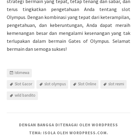
strategi bermain yang tepat, tetap tenang dan sabar, dan
terus tingkatkan pengetahuan Anda tentang slot
Olympus. Dengan kombinasi yang tepat dari keterampilan,
pengetahuan, dan keberuntungan, Anda dapat meraih
kemenangan besar dan mengalami kesenangan yang tak
terlupakan dalam bermain Gates of Olympus. Selamat
bermain dan semoga sukses!
Istimewa
Slot Gacor
slot olympus
Slot Online
slot resmi
wild bandito
DENGAN BANGGA DITENAGAI OLEH WORDPRESS
TEMA: ISOLA OLEH
WORDPRESS.COM
.