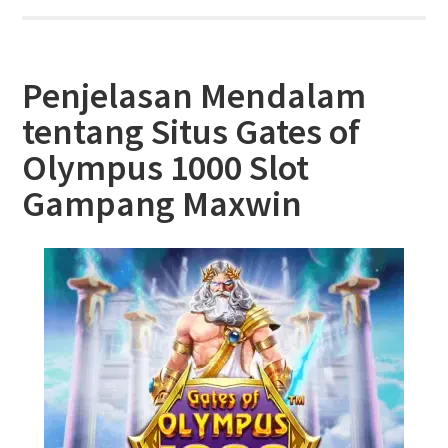
Penjelasan Mendalam
tentang Situs Gates of
Olympus 1000 Slot
Gampang Maxwin