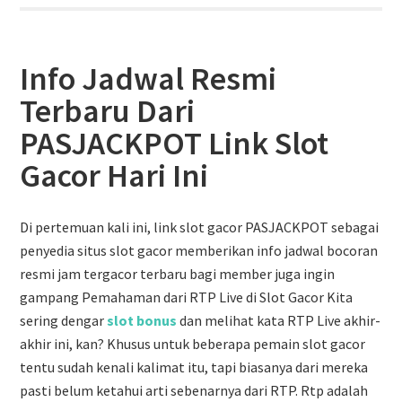
Info Jadwal Resmi
Terbaru Dari
PASJACKPOT Link Slot
Gacor Hari Ini
Di pertemuan kali ini, link slot gacor PASJACKPOT sebagai
penyedia situs slot gacor memberikan info jadwal bocoran
resmi jam tergacor terbaru bagi member juga ingin
gampang Pemahaman dari RTP Live di Slot Gacor Kita
sering dengar
slot bonus
dan melihat kata RTP Live akhir-
akhir ini, kan? Khusus untuk beberapa pemain slot gacor
tentu sudah kenali kalimat itu, tapi biasanya dari mereka
pasti belum ketahui arti sebenarnya dari RTP. Rtp adalah