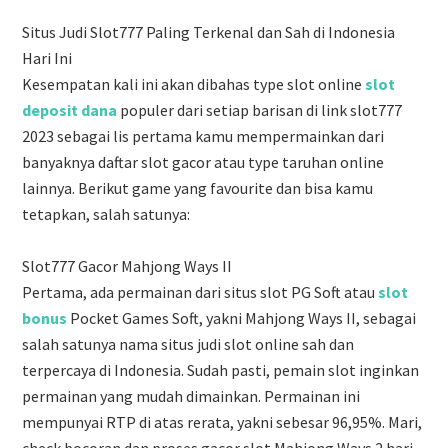
Situs Judi Slot777 Paling Terkenal dan Sah di Indonesia
Hari Ini
Kesempatan kali ini akan dibahas type slot online
slot
deposit dana
populer dari setiap barisan di link slot777
2023 sebagai lis pertama kamu mempermainkan dari
banyaknya daftar slot gacor atau type taruhan online
lainnya. Berikut game yang favourite dan bisa kamu
tetapkan, salah satunya:
Slot777 Gacor Mahjong Ways II
Pertama, ada permainan dari situs slot PG Soft atau
slot
bonus
Pocket Games Soft, yakni Mahjong Ways II, sebagai
salah satunya nama situs judi slot online sah dan
terpercaya di Indonesia. Sudah pasti, pemain slot inginkan
permainan yang mudah dimainkan. Permainan ini
mempunyai RTP di atas rerata, yakni sebesar 96,95%. Mari,