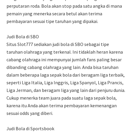
perputaran roda. Bola akan stop pada satu angka di mana
pemain yang menerka secara betul akan terima
pembayaran sesuai tipe taruhan yang dipakai.
Judi Bola di SBO
Situs Slot777 sediakan judi bola di SBO sebagai tipe
taruhan olahraga yang terkenal. Ini tidaklah heran karena
cabang olahraga ini mempunyai jumlah fans paling besar
dibanding cabang olahraga yang lain. Anda bisa taruhan
dalam beberapa laga sepak bola dari beragam liga terbaik,
seperti Liga Italia, Liga Inggris, Liga Spanyol, Liga Prancis,
Liga Jerman, dan beragam liga yang lain dari penjuru dunia.
Cukup menerka team juara pada suatu laga sepak bola,
karena itu Anda akan terima pembayaran kemenangan
sesuai odds yang diberi.
Judi Bola di Sportsbook