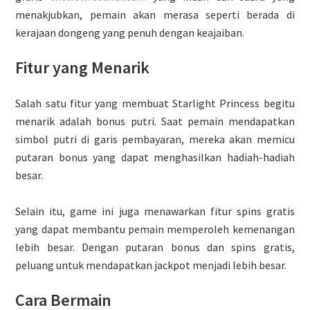
menakjubkan, pemain akan merasa seperti berada di
kerajaan dongeng yang penuh dengan keajaiban.
Fitur yang Menarik
Salah satu fitur yang membuat Starlight Princess begitu
menarik adalah bonus putri. Saat pemain mendapatkan
simbol putri di garis pembayaran, mereka akan memicu
putaran bonus yang dapat menghasilkan hadiah-hadiah
besar.
Selain itu, game ini juga menawarkan fitur spins gratis
yang dapat membantu pemain memperoleh kemenangan
lebih besar. Dengan putaran bonus dan spins gratis,
peluang untuk mendapatkan jackpot menjadi lebih besar.
Cara Bermain