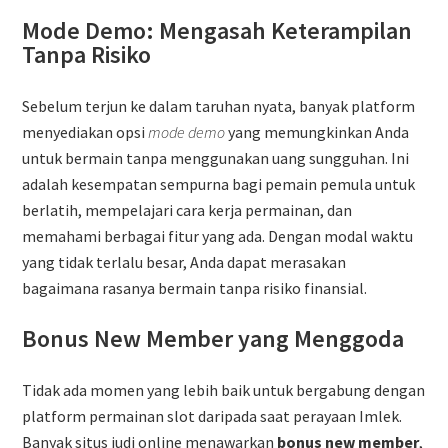
Mode Demo: Mengasah Keterampilan
Tanpa Risiko
Sebelum terjun ke dalam taruhan nyata, banyak platform
menyediakan opsi
mode demo
yang memungkinkan Anda
untuk bermain tanpa menggunakan uang sungguhan. Ini
adalah kesempatan sempurna bagi pemain pemula untuk
berlatih, mempelajari cara kerja permainan, dan
memahami berbagai fitur yang ada. Dengan modal waktu
yang tidak terlalu besar, Anda dapat merasakan
bagaimana rasanya bermain tanpa risiko finansial.
Bonus New Member yang Menggoda
Tidak ada momen yang lebih baik untuk bergabung dengan
platform permainan slot daripada saat perayaan Imlek.
Banyak situs judi online menawarkan
bonus new member
,