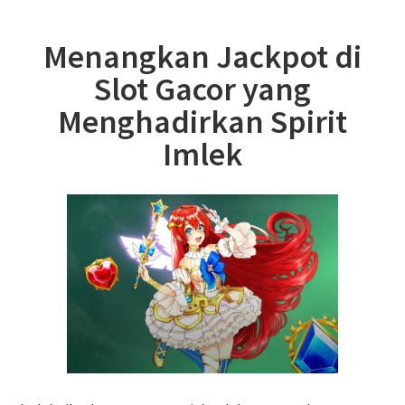
Menangkan Jackpot di
Slot Gacor yang
Menghadirkan Spirit
Imlek