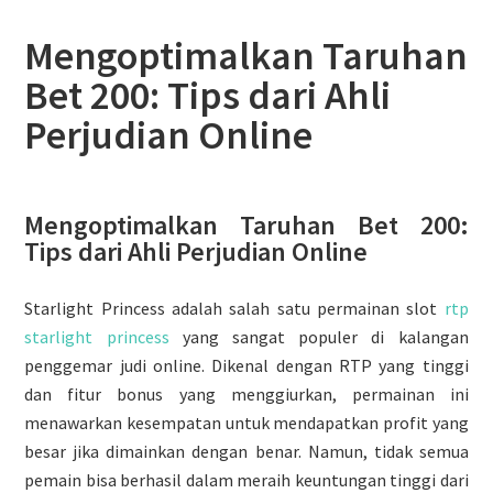
Mengoptimalkan Taruhan
Bet 200: Tips dari Ahli
Perjudian Online
Mengoptimalkan Taruhan Bet 200:
Tips dari Ahli Perjudian Online
Starlight Princess adalah salah satu permainan slot
rtp
starlight princess
yang sangat populer di kalangan
penggemar judi online. Dikenal dengan RTP yang tinggi
dan fitur bonus yang menggiurkan, permainan ini
menawarkan kesempatan untuk mendapatkan profit yang
besar jika dimainkan dengan benar. Namun, tidak semua
pemain bisa berhasil dalam meraih keuntungan tinggi dari