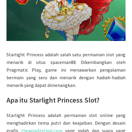
Starlight Princess adalah salah satu permainan slot yang
menarik di situs spaceman88. Dikembangkan oleh
Pragmatic Play, game ini menawarkan pengalaman
bermain yang seru dan menarik dengan hadiah-hadiah
menarik yang dapat dimenangkan.
Apa itu Starlight Princess Slot?
Starlight Princess adalah permainan slot online yang
menghadirkan tema putri dan keajaiban. Dengan desain
grafis
thewowfestival.com
yang indah dan suara yang