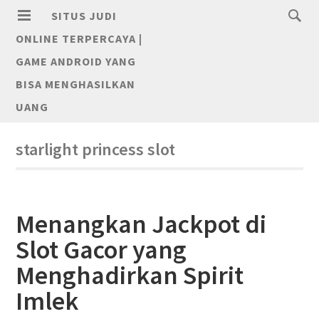
SITUS JUDI
ONLINE TERPERCAYA |
GAME ANDROID YANG
BISA MENGHASILKAN
UANG
starlight princess slot
Menangkan Jackpot di
Slot Gacor yang
Menghadirkan Spirit
Imlek