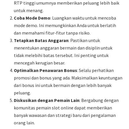
RTP tinggi umumnya memberikan peluang lebih baik
untuk menang.
Coba Mode Demo
: Luangkan waktu untuk mencoba
mode demo. Ini memungkinkan Anda untuk berlatih
dan memahami fitur-fitur tanpa risiko.
Tetapkan Batas Anggaran
: Pastikan untuk
menentukan anggaran bermain dan disiplin untuk
tidak melebihi batas tersebut. Ini penting untuk
mencegah kerugian besar.
Optimalkan Penawaran Bonus
: Selalu perhatikan
promosi dan bonus yang ada. Maksimalkan keuntungan
dari bonus ini untuk bermain dengan lebih banyak
peluang.
Diskusikan dengan Pemain Lain
: Bergabung dengan
komunitas pemain slot online dapat memberikan
banyak wawasan dan strategi baru dari pengalaman
orang lain.