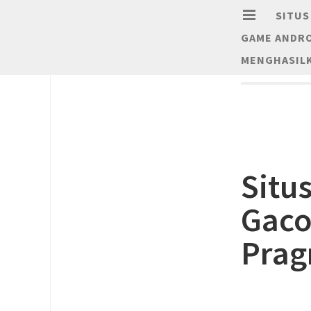
SITUS
GAME ANDRO
MENGHASIL
spaceman 
Situ
Gacor
Prag