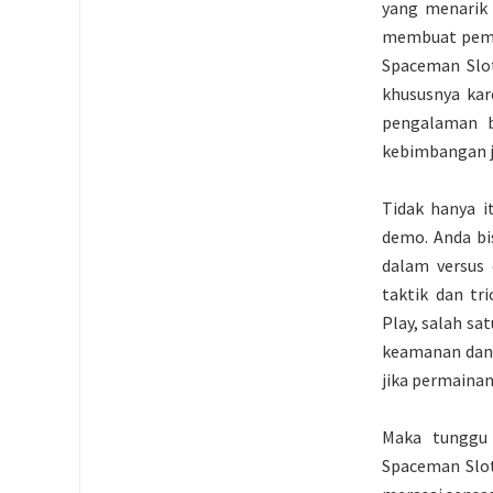
yang menarik
membuat pemak
Spaceman Slot
khususnya kar
pengalaman b
kebimbangan ji
Tidak hanya i
demo. Anda bi
dalam versus
taktik dan t
Play, salah sa
keamanan dan 
jika permainan
Maka tunggu 
Spaceman Slo