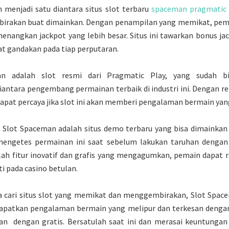
 menjadi satu diantara situs slot terbaru
spaceman pragmatic
rakan buat dimainkan. Dengan penampilan yang memikat, pema
angkan jackpot yang lebih besar. Situs ini tawarkan bonus jac
pat gandakan pada tiap perputaran.
n adalah slot resmi dari Pragmatic Play, yang sudah bi
iantara pengembang permainan terbaik di industri ini. Dengan r
apat percaya jika slot ini akan memberi pengalaman bermain yan
, Slot Spaceman adalah situs demo terbaru yang bisa dimainkan 
engetes permainan ini saat sebelum lakukan taruhan dengan
ah fitur inovatif dan grafis yang mengagumkan, pemain dapat r
i pada casino betulan.
a cari situs slot yang memikat dan menggembirakan, Slot Space
Dapatkan pengalaman bermain yang melipur dan terkesan denga
 dengan gratis. Bersatulah saat ini dan merasai keuntungan d