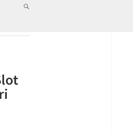
lot
ri