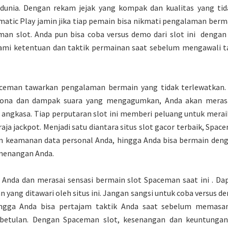
 dunia. Dengan rekam jejak yang kompak dan kualitas yang tid
matic Play jamin jika tiap pemain bisa nikmati pengalaman berm
an slot. Anda pun bisa coba versus demo dari slot ini dengan 
ami ketentuan dan taktik permainan saat sebelum mengawali 
aceman tawarkan pengalaman bermain yang tidak terlewatkan.
na dan dampak suara yang mengagumkan, Anda akan meras
uar angkasa. Tiap perputaran slot ini memberi peluang untuk mer
 raja jackpot. Menjadi satu diantara situs slot gacor terbaik, Spac
dan keamanan data personal Anda, hingga Anda bisa bermain den
menangan Anda.
 Anda dan merasai sensasi bermain slot Spaceman saat ini . Da
 yang ditawari oleh situs ini. Jangan sangsi untuk coba versus dem
hingga Anda bisa pertajam taktik Anda saat sebelum memasa
betulan. Dengan Spaceman slot, kesenangan dan keuntungan