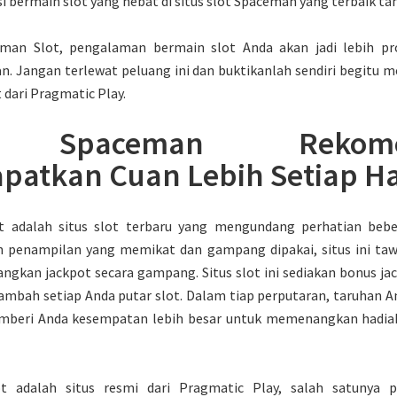
i bermain slot yang hebat di situs slot Spaceman yang terbaik ta
man Slot, pengalaman bermain slot Anda akan jadi lebih pro
. Jangan terlewat peluang ini dan buktikanlah sendiri begitu 
dari Pragmatic Play.
t Spaceman Rekomen
patkan Cuan Lebih Setiap H
 adalah situs slot terbaru yang mengundang perhatian bebe
n penampilan yang memikat dan gampang dipakai, situs ini ta
gkan jackpot secara gampang. Situs slot ini sediakan bonus jac
ambah setiap Anda putar slot. Dalam tiap perputaran, taruhan An
mberi Anda kesempatan lebih besar untuk memenangkan hadiah
t adalah situs resmi dari Pragmatic Play, salah satunya 