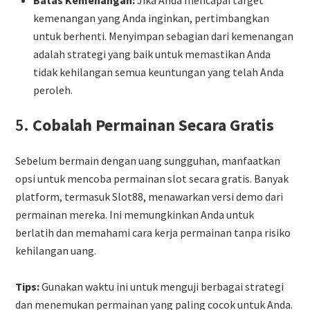
Batas Kemenangan:
Jika Anda mencapai target
kemenangan yang Anda inginkan, pertimbangkan
untuk berhenti. Menyimpan sebagian dari kemenangan
adalah strategi yang baik untuk memastikan Anda
tidak kehilangan semua keuntungan yang telah Anda
peroleh.
5.
Cobalah Permainan Secara Gratis
Sebelum bermain dengan uang sungguhan, manfaatkan
opsi untuk mencoba permainan slot secara gratis. Banyak
platform, termasuk Slot88, menawarkan versi demo dari
permainan mereka. Ini memungkinkan Anda untuk
berlatih dan memahami cara kerja permainan tanpa risiko
kehilangan uang.
Tips:
Gunakan waktu ini untuk menguji berbagai strategi
dan menemukan permainan yang paling cocok untuk Anda.