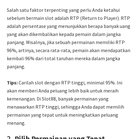
Salah satu faktor terpenting yang perlu Anda ketahui
sebelum bermain slot adalah RTP (Return to Player). RTP
adalah persentase yang menunjukkan berapa banyak uang
yang akan dikembalikan kepada pemain dalam jangka
panjang. Misalnya, jika sebuah permainan memiliki RTP
96%, artinya, secara rata-rata, pemain akan mendapatkan
kembali 96% dari total taruhan mereka dalam jangka
panjang.
Tips:
Carilah slot dengan RTP tinggi, minimal 95%. Ini
akan memberi Anda peluang lebih baik untuk meraih
kemenangan. Di Slot88, banyak permainan yang
menawarkan RTP tinggi, sehingga Anda dapat memilih
permainan yang tepat untuk meningkatkan peluang
menang.
2.
Pilih Permainan yang Tepat