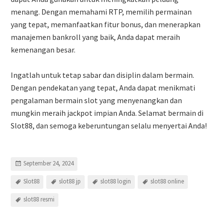
menang. Dengan memahami RTP, memilih permainan
yang tepat, memanfaatkan fitur bonus, dan menerapkan
manajemen bankroll yang baik, Anda dapat meraih
kemenangan besar.
Ingatlah untuk tetap sabar dan disiplin dalam bermain.
Dengan pendekatan yang tepat, Anda dapat menikmati
pengalaman bermain slot yang menyenangkan dan
mungkin meraih jackpot impian Anda. Selamat bermain di
Slot88, dan semoga keberuntungan selalu menyertai Anda!
September 24, 2024
Slot88
slot88 jp
slot88 login
slot88 online
slot88 resmi