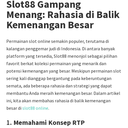
Slot88 Gampang
Menang: Rahasia di Balik
Kemenangan Besar
Permainan slot online semakin populer, terutama di
kalangan penggemar judi di Indonesia. Di antara banyak
platform yang tersedia, Slot88 menonjol sebagai pilihan
favorit berkat koleksi permainan yang menarik dan
potensi kemenangan yang besar. Meskipun permainan slot
sering kali dianggap bergantung pada keberuntungan
semata, ada beberapa rahasia dan strategi yang dapat
membantu Anda meraih kemenangan besar. Dalam artikel
ini, kita akan membahas rahasia di balik kemenangan
besar di
slot88 online
.
1.
Memahami Konsep RTP