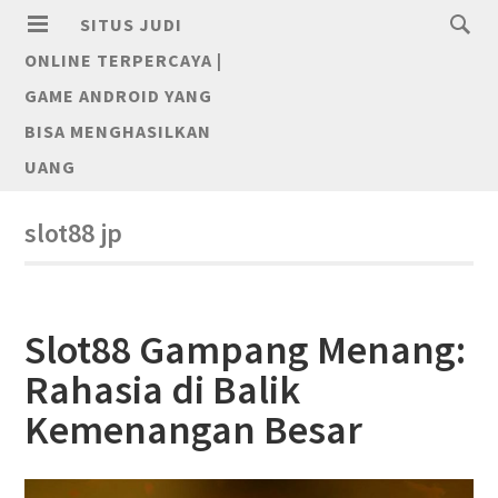
SITUS JUDI
ONLINE TERPERCAYA |
GAME ANDROID YANG
BISA MENGHASILKAN
UANG
slot88 jp
Slot88 Gampang Menang:
Rahasia di Balik
Kemenangan Besar