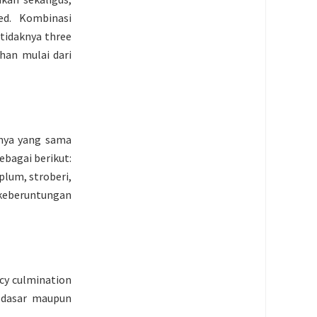
ed. Kombinasi
etidaknya three
han mulai dari
nnya yang sama
ebagai berikut:
 plum, stroberi,
 keberuntungan
icy culmination
n dasar maupun