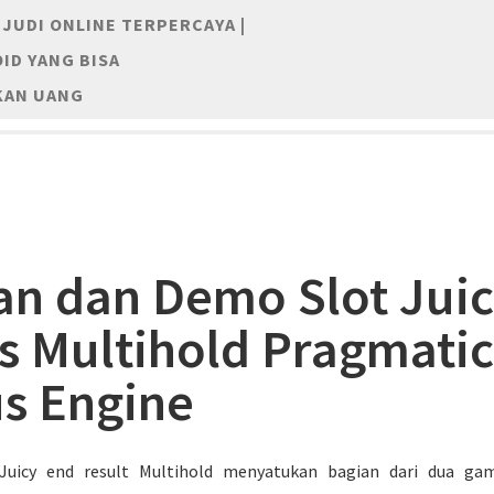
 JUDI ONLINE TERPERCAYA |
ID YANG BISA
KAN UANG
s gacor
an dan Demo Slot Jui
ts Multihold Pragmatic
s Engine
Juicy end result Multihold menyatukan bagian dari dua gam