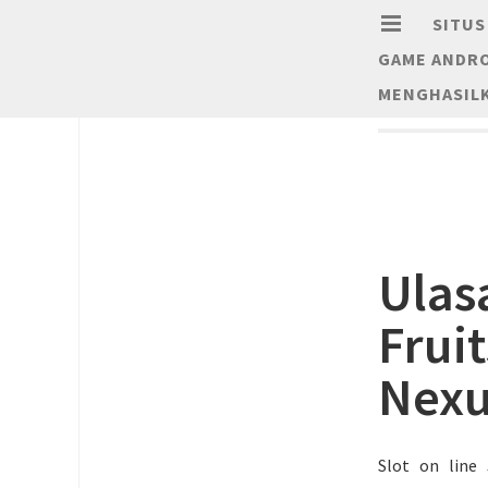
SITUS
GAME ANDRO
MENGHASIL
slot nexu
Ulas
Frui
Nexu
Slot on line 