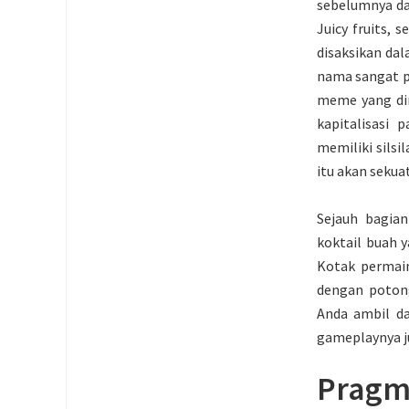
sebelumnya dal
Juicy fruits,
disaksikan da
nama sangat pe
meme yang din
kapitalisasi 
memiliki silsi
itu akan sekua
Sejauh bagian
koktail buah 
Kotak permain
dengan potong
Anda ambil d
gameplaynya j
Pragm