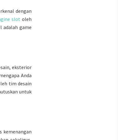
terkenal dengan
gine slot
oleh
ol adalah game
ain, eksterior
, mengapa Anda
leh tim desain
mutuskan untuk
ris kemenangan
kan sekaligus,