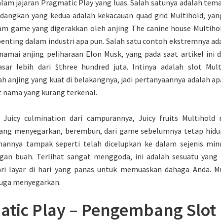
am jajaran Pragmatic Play yang luas. Salah satunya adalah tema
 sedangkan yang kedua adalah kekacauan quad grid Multihold, yan
lam game yang digerakkan oleh anjing The canine house Multiho
nting dalam industri apa pun. Salah satu contoh ekstremnya ada
amai anjing peliharaan Elon Musk, yang pada saat artikel ini di
pasar lebih dari $three hundred juta. Intinya adalah slot Mult
lah anjing yang kuat di belakangnya, jadi pertanyaannya adalah a
t nama yang kurang terkenal.
 Juicy culmination dari campurannya, Juicy fruits Multihol
yang menyegarkan, berembun, dari game sebelumnya tetap hidu
annya tampak seperti telah dicelupkan ke dalam sejenis min
an buah. Terlihat sangat menggoda, ini adalah sesuatu yang
ari layar di hari yang panas untuk memuaskan dahaga Anda. 
uga menyegarkan.
atic Play – Pengembang Slot