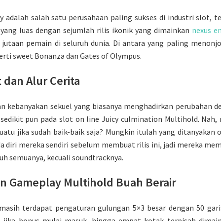
 adalah salah satu perusahaan paling sukses di industri slot, 
 yang luas dengan sejumlah rilis ikonik yang dimainkan
nexus en
 jutaan pemain di seluruh dunia. Di antara yang paling menonj
erti sweet Bonanza dan Gates of Olympus.
 dan Alur Cerita
n kebanyakan sekuel yang biasanya menghadirkan perubahan des
 sedikit pun pada slot on line Juicy culmination Multihold. Nah
atu jika sudah baik-baik saja? Mungkin itulah yang ditanyakan o
a diri mereka sendiri sebelum membuat rilis ini, jadi mereka me
uh semuanya, kecuali soundtracknya.
n Gameplay Multihold Buah Berair
masih terdapat pengaturan gulungan 5×3 besar dengan 50 ga
 jika bonus mulai masuk, hingga empat kotak terpisah dimain