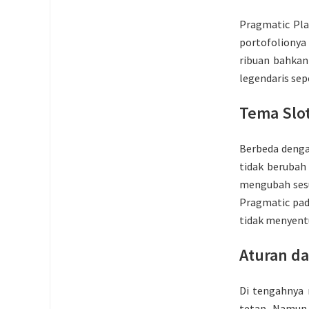
Pragmatic Play
portofolionya
ribuan bahkan
legendaris sep
Tema Slot
Berbeda denga
tidak berubah
mengubah sesu
Pragmatic pad
tidak menyent
Aturan da
Di tengahnya 
tetap. Namun,