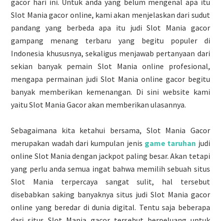
gacor hari ini. Untuk anda yang belum mengenal apa itu
Slot Mania gacor online, kami akan menjelaskan dari sudut
pandang yang berbeda apa itu judi Slot Mania gacor
gampang menang terbaru yang begitu populer di
Indonesia khususnya, sekaligus menjawab pertanyaan dari
sekian banyak pemain Slot Mania online profesional,
mengapa permainan judi Slot Mania online gacor begitu
banyak memberikan kemenangan. Di sini website kami
yaitu Slot Mania Gacor akan memberikan ulasannya.
Sebagaimana kita ketahui bersama, Slot Mania Gacor
merupakan wadah dari kumpulan jenis
game taruhan
judi
online Slot Mania dengan jackpot paling besar. Akan tetapi
yang perlu anda semua ingat bahwa memilih sebuah situs
Slot Mania terpercaya sangat sulit, hal tersebut
disebabkan saking banyaknya situs judi Slot Mania gacor
online yang beredar di dunia digital. Tentu saja beberapa
dari situs Slot Mania gacor tersebut berpeluang untuk