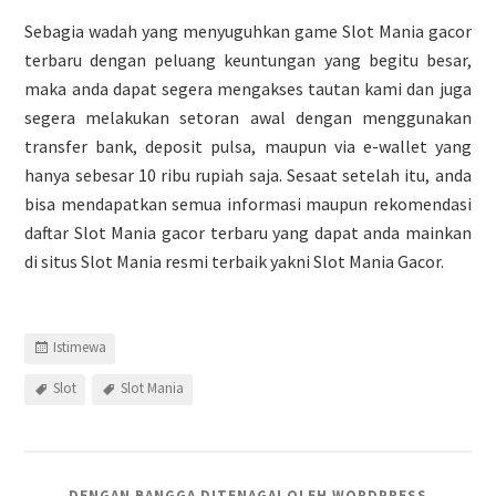
Sebagia wadah yang menyuguhkan game Slot Mania gacor
terbaru dengan peluang keuntungan yang begitu besar,
maka anda dapat segera mengakses tautan kami dan juga
segera melakukan setoran awal dengan menggunakan
transfer bank, deposit pulsa, maupun via e-wallet yang
hanya sebesar 10 ribu rupiah saja. Sesaat setelah itu, anda
bisa mendapatkan semua informasi maupun rekomendasi
daftar Slot Mania gacor terbaru yang dapat anda mainkan
di situs Slot Mania resmi terbaik yakni Slot Mania Gacor.
Istimewa
Slot
Slot Mania
DENGAN BANGGA DITENAGAI OLEH WORDPRESS