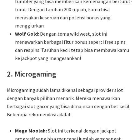
tumbler yang bisa memberikan kemenangan berturut-
turut. Dengan taruhan 200 rupiah, kamu bisa
merasakan keseruan dan potensi bonus yang
menggiurkan.
Wolf Gold:
Dengan tema wild west, slot ini
menawarkan berbagai fitur bonus seperti free spins
dan respins. Taruhan kecil tetap bisa membawa kamu
ke jackpot yang mengesankan!
2. Microgaming
Microgaming sudah lama dikenal sebagai provider slot
dengan banyak pilihan menarik. Mereka menawarkan
berbagai slot gacor yang bisa dimainkan dengan bet kecil.
Beberapa rekomendasi adalah:
Mega Moolah:
Slot ini terkenal dengan jackpot
progresif yang bisa mencapai jumlah yang sangat