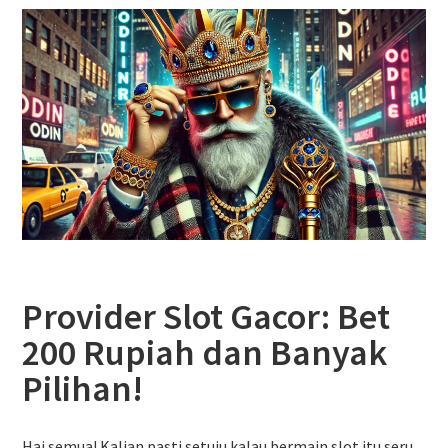
Provider Slot Gacor: Bet
200 Rupiah dan Banyak
Pilihan!
Hai semua! Kalian pasti setuju kalau bermain slot itu seru