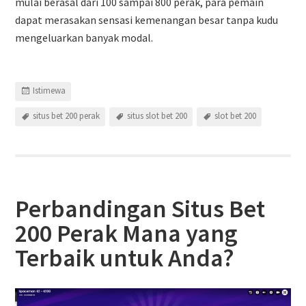
mulai berasal dari 100 sampai 800 perak, para pemain
dapat merasakan sensasi kemenangan besar tanpa kudu
mengeluarkan banyak modal.
Istimewa
situs bet 200 perak
situs slot bet 200
slot bet 200
Perbandingan Situs Bet
200 Perak Mana yang
Terbaik untuk Anda?