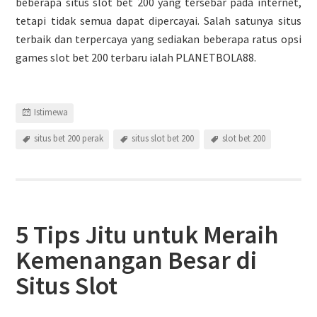
beberapa situs slot bet 200 yang tersebar pada internet,
tetapi tidak semua dapat dipercayai. Salah satunya situs
terbaik dan terpercaya yang sediakan beberapa ratus opsi
games slot bet 200 terbaru ialah PLANETBOLA88.
Istimewa
situs bet 200 perak
situs slot bet 200
slot bet 200
5 Tips Jitu untuk Meraih
Kemenangan Besar di
Situs Slot