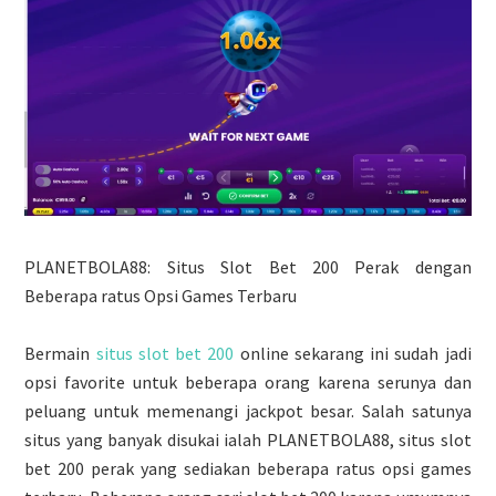
PLANETBOLA88: Situs Slot Bet 200 Perak dengan
Beberapa ratus Opsi Games Terbaru
Bermain
situs slot bet 200
online sekarang ini sudah jadi
opsi favorite untuk beberapa orang karena serunya dan
peluang untuk memenangi jackpot besar. Salah satunya
situs yang banyak disukai ialah PLANETBOLA88, situs slot
bet 200 perak yang sediakan beberapa ratus opsi games