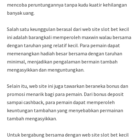
mencoba peruntungannya tanpa kudu kuatir kehilangan
banyak uang.
Salah satu keunggulan berasal dari web site slot bet kecil
ini adalah barangkali memperoleh maxwin walau bersama
dengan taruhan yang relatif kecil. Para pemain dapat
memenangkan hadiah besar bersama dengan taruhan
minimal, menjadikan pengalaman bermain tambah
mengasyikkan dan menguntungkan.
Selain itu, web site ini juga tawarkan beraneka bonus dan
promosi menarik bagi para pemain. Dari bonus deposit
sampai cashback, para pemain dapat memperoleh
keuntungan tambahan yang menyebabkan permainan
tambah mengasyikkan.
Untuk bergabung bersama dengan web site slot bet kecil