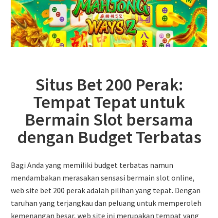
Situs Bet 200 Perak:
Tempat Tepat untuk
Bermain Slot bersama
dengan Budget Terbatas
Bagi Anda yang memiliki budget terbatas namun
mendambakan merasakan sensasi bermain slot online,
web site bet 200 perak adalah pilihan yang tepat. Dengan
taruhan yang terjangkau dan peluang untuk memperoleh
kemenangan besar, web site ini merupakan tempat yang