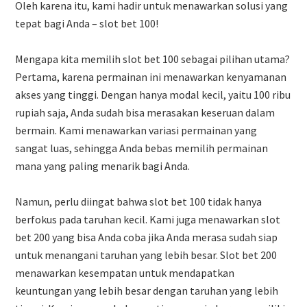
Oleh karena itu, kami hadir untuk menawarkan solusi yang
tepat bagi Anda – slot bet 100!
Mengapa kita memilih slot bet 100 sebagai pilihan utama?
Pertama, karena permainan ini menawarkan kenyamanan
akses yang tinggi. Dengan hanya modal kecil, yaitu 100 ribu
rupiah saja, Anda sudah bisa merasakan keseruan dalam
bermain. Kami menawarkan variasi permainan yang
sangat luas, sehingga Anda bebas memilih permainan
mana yang paling menarik bagi Anda.
Namun, perlu diingat bahwa slot bet 100 tidak hanya
berfokus pada taruhan kecil. Kami juga menawarkan slot
bet 200 yang bisa Anda coba jika Anda merasa sudah siap
untuk menangani taruhan yang lebih besar. Slot bet 200
menawarkan kesempatan untuk mendapatkan
keuntungan yang lebih besar dengan taruhan yang lebih