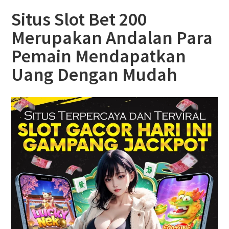
Situs Slot Bet 200
Merupakan Andalan Para
Pemain Mendapatkan
Uang Dengan Mudah