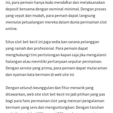
ini, para pemain hanya kudu mendaftar dan melaksanakan
deposit bersama dengan nominal minimal. Dengan proses
yang cepat dan mudah, para pemain dapat langsung
memulai petualangan mereka dalam dunia permainan slot
online.
Situs slot bet kecil ini juga sedia kan sarana pelanggan
yang ramah dan profesional. Para pemain dapat
menghubungi tim pertolongan kapan saja jika mengalami
halangan atau memiliki pertanyaan seputar permainan.
Dengan service yang prima, para pemain dapat mulai aman
dan nyaman kala bermain di web site ini.
Dengan seluruh keunggulan dan fitur menarik yang
ditawarkan, web site slot bet kecil ini jadi pilihan yang pas
bagi para fans permainan slot yang mencari pengalaman
bermain yang seru dan menguntungkan. Dengan taruhan