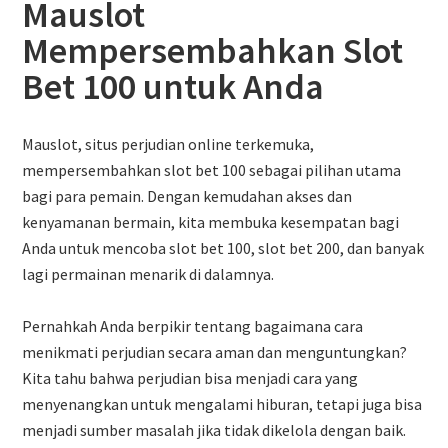
Mauslot
Mempersembahkan Slot
Bet 100 untuk Anda
Mauslot, situs perjudian online terkemuka,
mempersembahkan slot bet 100 sebagai pilihan utama
bagi para pemain. Dengan kemudahan akses dan
kenyamanan bermain, kita membuka kesempatan bagi
Anda untuk mencoba slot bet 100, slot bet 200, dan banyak
lagi permainan menarik di dalamnya.
Pernahkah Anda berpikir tentang bagaimana cara
menikmati perjudian secara aman dan menguntungkan?
Kita tahu bahwa perjudian bisa menjadi cara yang
menyenangkan untuk mengalami hiburan, tetapi juga bisa
menjadi sumber masalah jika tidak dikelola dengan baik.