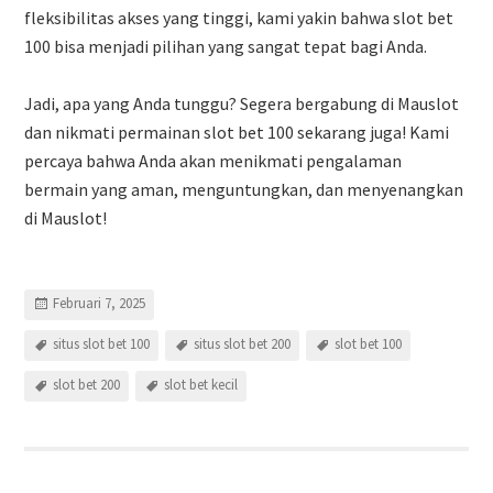
fleksibilitas akses yang tinggi, kami yakin bahwa slot bet
100 bisa menjadi pilihan yang sangat tepat bagi Anda.
Jadi, apa yang Anda tunggu? Segera bergabung di Mauslot
dan nikmati permainan slot bet 100 sekarang juga! Kami
percaya bahwa Anda akan menikmati pengalaman
bermain yang aman, menguntungkan, dan menyenangkan
di Mauslot!
Februari 7, 2025
situs slot bet 100
situs slot bet 200
slot bet 100
slot bet 200
slot bet kecil