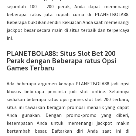
sejumlah 100 – 200 perak, Anda dapat memenangi
beberapa ratus juta rupiah cuma di PLANETBOLA88.
Beberapa buktikan sendiri kekuatan Anda saat memenangi
jackpot besar secara main di situs terbaik dan terpercaya
ini.
PLANETBOLA88: Situs Slot Bet 200
Perak dengan Beberapa ratus Opsi
Games Terbaru
Ada beberapa argumen kenapa PLANETBOLA88 jadi opsi
khusus beberapa pencinta judi slot online. Selainnya
sediakan beberapa ratus opsi games slot bet 200 terbaru,
situs ini tawarkan beragam promosi menarik yang dapat
Anda gunakan. Dengan promo-promo yang diberi,
kesempatan Anda untuk memenangi jackpot makin
bertambah besar. Daftarkan diri Anda saat ini di