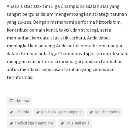
Analisis statistik tim Liga Champions adalah alat yang
sangat berguna dalam mengembangkan strategi taruhan
yang sukses. Dengan memahami performa historis tim,
kontribusi pemain kunci, taktik dan strategi, serta
memanfaatkan data statistik terbaru, Anda dapat
meningkatkan peluang Anda untuk meraih kemenangan
dalam taruhan bola Liga Champions. Ingatlah untuk selalu
menggunakan informasi ini sebagai panduan tambahan
untuk membuat keputusan taruhan yang cerdas dan
terinformasi.
Istimewa
judi bola
judi bola liga champions
liga champions
prediksi liga champions
Situs Judi Bola