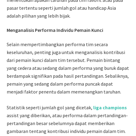
pasar tertentu seperti jumlah gol atau handicap Asia
adalah pilihan yang lebih bijak.
Menganalisis Performa Individu Pemain Kunci
Selain mempertimbangkan performa tim secara
keseluruhan, penting juga untuk menganalisis kontribusi
dari pemain kunci dalam tim tersebut. Pemain bintang
yang cedera atau sedang dalam performa yang buruk dapat
berdampak signifikan pada hasil pertandingan. Sebaliknya,
pemain yang sedang dalam performa puncak dapat
menjadi faktor penentu dalam memenangkan taruhan.
Statistik seperti jumlah gol yang dicetak,
liga champions
assist yang diberikan, atau performa dalam pertandingan-
pertandingan besar sebelumnya dapat memberikan
gambaran tentang kontribusi individu pemain dalam tim.