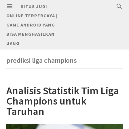
SITUS JUDI
ONLINE TERPERCAYA |
GAME ANDROID YANG
BISA MENGHASILKAN
UANG
prediksi liga champions
Analisis Statistik Tim Liga
Champions untuk
Taruhan