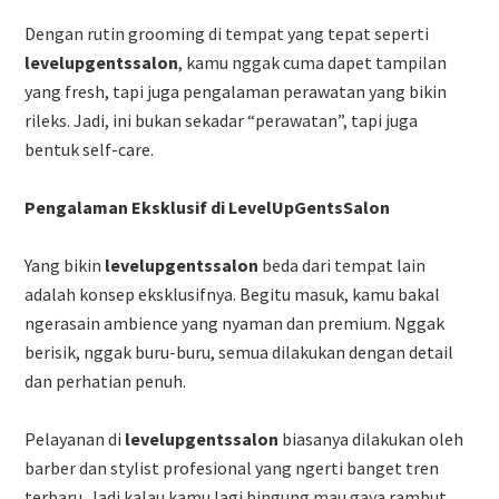
Dengan rutin grooming di tempat yang tepat seperti
levelupgentssalon
, kamu nggak cuma dapet tampilan
yang fresh, tapi juga pengalaman perawatan yang bikin
rileks. Jadi, ini bukan sekadar “perawatan”, tapi juga
bentuk self-care.
Pengalaman Eksklusif di LevelUpGentsSalon
Yang bikin
levelupgentssalon
beda dari tempat lain
adalah konsep eksklusifnya. Begitu masuk, kamu bakal
ngerasain ambience yang nyaman dan premium. Nggak
berisik, nggak buru-buru, semua dilakukan dengan detail
dan perhatian penuh.
Pelayanan di
levelupgentssalon
biasanya dilakukan oleh
barber dan stylist profesional yang ngerti banget tren
terbaru. Jadi kalau kamu lagi bingung mau gaya rambut