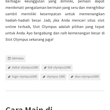
berbagai keunggulan yang dimiliki, pemain dapat
menikmati pengalaman bermain yang seru dan menghibur
sambil memiliki kesempatan untuk memenangkan
hadiah-hadiah besar. Jadi, jika Anda mencari situs slot
online terbaik, Slot Olympus adalah pilihan yang tepat
untuk Anda. Ayo bergabung dan raih kemenangan besar di
Slot Olympus sekarang juga!
Istimewa
daftar olympus1000
link olympus1000
login olympus1000
olympus 1000
situs olympus1000
Cara Main di