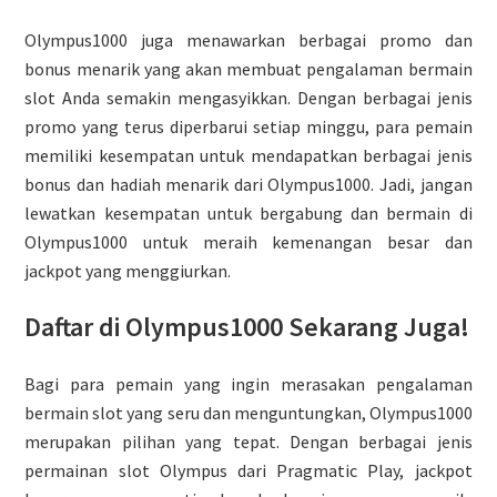
Olympus1000 juga menawarkan berbagai promo dan
bonus menarik yang akan membuat pengalaman bermain
slot Anda semakin mengasyikkan. Dengan berbagai jenis
promo yang terus diperbarui setiap minggu, para pemain
memiliki kesempatan untuk mendapatkan berbagai jenis
bonus dan hadiah menarik dari Olympus1000. Jadi, jangan
lewatkan kesempatan untuk bergabung dan bermain di
Olympus1000 untuk meraih kemenangan besar dan
jackpot yang menggiurkan.
Daftar di Olympus1000 Sekarang Juga!
Bagi para pemain yang ingin merasakan pengalaman
bermain slot yang seru dan menguntungkan, Olympus1000
merupakan pilihan yang tepat. Dengan berbagai jenis
permainan slot Olympus dari Pragmatic Play, jackpot