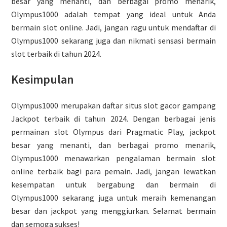
besar yang menanti, dan berbagai promo menarik,
Olympus1000 adalah tempat yang ideal untuk Anda
bermain slot online. Jadi, jangan ragu untuk mendaftar di
Olympus1000 sekarang juga dan nikmati sensasi bermain
slot terbaik di tahun 2024.
Kesimpulan
Olympus1000 merupakan daftar situs slot gacor gampang
Jackpot terbaik di tahun 2024. Dengan berbagai jenis
permainan slot Olympus dari Pragmatic Play, jackpot
besar yang menanti, dan berbagai promo menarik,
Olympus1000 menawarkan pengalaman bermain slot
online terbaik bagi para pemain. Jadi, jangan lewatkan
kesempatan untuk bergabung dan bermain di
Olympus1000 sekarang juga untuk meraih kemenangan
besar dan jackpot yang menggiurkan. Selamat bermain
dan semoga sukses!