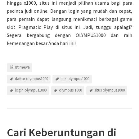
hingga x1000, situs ini menjadi pilihan utama bagi para
pecinta judi online. Dengan login yang mudah dan cepat,
para pemain dapat langsung menikmati berbagai game
slot Pragmatic Play di situs ini. Jadi, tunggu apalagi?
Segera bergabung dengan OLYMPUS1000 dan raih
kemenangan besar Anda hari ini!
Istimewa
daftar olympus1000
link olympus1000
login olympus1000
olympus 1000
situs olympus1000
Cari Keberuntungan di