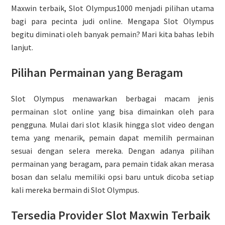
Maxwin terbaik, Slot Olympus1000 menjadi pilihan utama
bagi para pecinta judi online. Mengapa Slot Olympus
begitu diminati oleh banyak pemain? Mari kita bahas lebih
lanjut.
Pilihan Permainan yang Beragam
Slot Olympus menawarkan berbagai macam jenis
permainan slot online yang bisa dimainkan oleh para
pengguna. Mulai dari slot klasik hingga slot video dengan
tema yang menarik, pemain dapat memilih permainan
sesuai dengan selera mereka. Dengan adanya pilihan
permainan yang beragam, para pemain tidak akan merasa
bosan dan selalu memiliki opsi baru untuk dicoba setiap
kali mereka bermain di Slot Olympus.
Tersedia Provider Slot Maxwin Terbaik