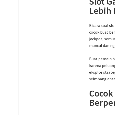
Slot G
Lebih 
Bicara soal sl
cocok buat ber
jackpot, semua
muncul dan ngg
Buat pemain ba
karena peluan
eksplor strate
seimbang anta
Cocok
Berpe