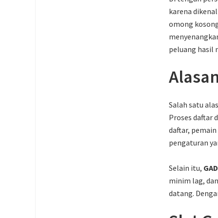
karena dikena
omong kosong,
menyenangkan.
peluang hasil
Alasa
Salah satu al
Proses daftar 
daftar, pemain
pengaturan yan
Selain itu,
GAD
minim lag, dan
datang. Dengan