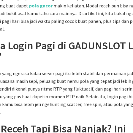
ang buat dapet
pola gacor
makin keliatan. Modal receh pun bisa n
adi bukit asal kamu tahu cara mainnya. Di artikel ini, kita bakal 
i pagi hari bisa jadi waktu paling cocok buat panen, plus tips dan 
al.
a Login Pagi di GADUNSLOT 
?
yang ngerasa kalau server pagi itu lebih stabil dan permainan jad
uasana masih sepi, peluang buat nemu pola yang tepat jadi lebi
endiri dikenal punya ritme RTP yang fluktuatif, dan pagi hari seri
 yang pas buat dapetin momen RTP naik. Selain itu, login pagi bi
di kamu bisa lebih jeli ngehunting scatter, free spin, atau pola yang
.
Receh Tapi Bisa Nanjak? Ini