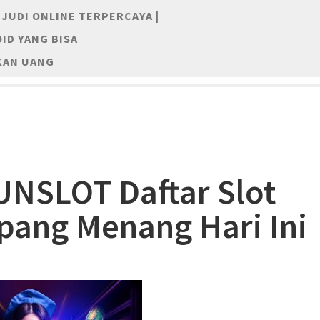
 JUDI ONLINE TERPERCAYA |
ID YANG BISA
KAN UANG
 link alternatif
NSLOT Daftar Slot
ang Menang Hari Ini