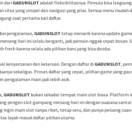
n dari
GADUNSLOT
adalah fleksibilitasnya. Pemula bisa langsung
n situs yang simpel dan navigasi yang jelas. Semua menu mudah d
ngung saat pertama kali daftar.
 berpengalaman,
GADUNSLOT
tetap menarik karena update game-
enang hari ini selalu berganti, jadi pemain nggak cepat bosan. 
ih fresh karena selalu ada pilihan baru yang bisa dicoba.
soal kenyamanan dan keseruan. Dengan daftar di
GADUNSLOT
, pem
anya sekaligus. Proses daftar yang cepat, pilihan game yang gaco
kin pengalaman main jadi lebih asik.
a,
GADUNSLOT
bukan sekadar tempat main slot biasa. Platform i
ang pengen slot gampang menang hari ini dengan suasana santai 
 ingin main slot tanpa ribet, tetap seru, dan punya peluang cuan y
elas layak masuk daftar pilihan utama.