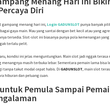
ampang Menang Hari Ini Biki
Percaya Diri
ot gampang menang hari ini,
Login GADUNSLOT
punya banyak pil
bagai gaya main. Mau yang santai dengan bet kecil atau yang agres
nya tersedia. Slot-slot ini biasanya punya pola kemenangan yang 
ak terlalu pelit.
ru, kondisi ini jelas menguntungkan. Main slot jadi nggak teras
g menangnya masih terbuka lebar. Sementara pemain lama bisa l
gi tanpa takut modal cepat habis. Di
GADUNSLOT
, main slot teras
ra hiburan dan peluang cuan.
 untuk Pemula Sampai Pema
ngalaman