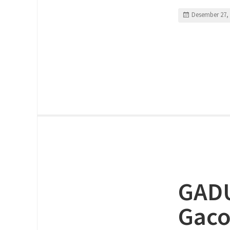
Desember 27,
GADU
Gaco