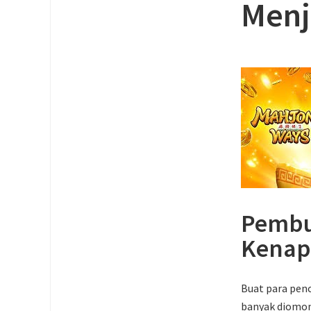
Menj
Pembu
Kenap
Buat para penca
banyak diomong