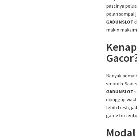
pastinya pelu
pelan sampai j
GADUNSLOT
d
makin maksim
Kenap
Gacor
Banyak pemain 
smooth. Saat s
GADUNSLOT
s
dianggap waktu
lebih fresh, ja
game tertentu
Modal 