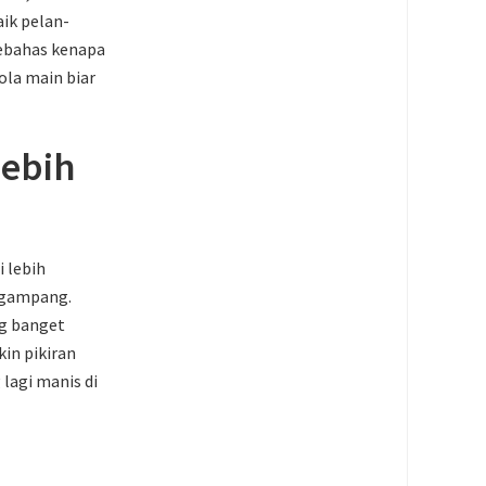
aik pelan-
ngebahas kenapa
pola main biar
Lebih
i lebih
h gampang.
ng banget
kin pikiran
 lagi manis di