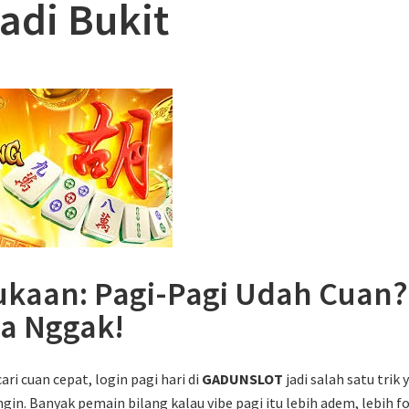
adi Bukit
kaan: Pagi-Pagi Udah Cuan?
a Nggak!
ri cuan cepat, login pagi hari di
GADUNSLOT
jadi salah satu trik 
in. Banyak pemain bilang kalau vibe pagi itu lebih adem, lebih f