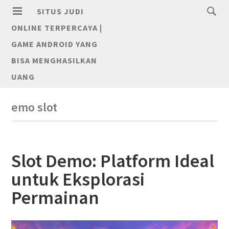
SITUS JUDI
ONLINE TERPERCAYA |
GAME ANDROID YANG
BISA MENGHASILKAN
UANG
emo slot
Slot Demo: Platform Ideal
untuk Eksplorasi
Permainan