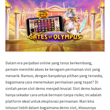
Dalam era perjudian online yang terus berkembang,
pemain memiliki akses ke beragam permainan slot yang
menarik. Namun, dengan banyaknya pilihan yang tersedia,
bagaimana cara menemukan permainan yang tepat? Di
sinilah peran slot demo menjadi krusial. Slot demo bukan
hanya sekadar cara untuk bermain tanpa risiko; ini adalah
platform ideal untuk eksplorasi permainan. Mari kita
telusuri lebih dalam bagaimana demo slot, khususnya