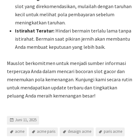
slot yang direkomendasikan, mulailah dengan taruhan
kecil untuk melihat pola pembayaran sebelum
meningkatkan taruhan.
Istirahat Teratur:
Hindari bermain terlalu lama tanpa
istirahat. Bermain saat pikiran jernih akan membantu
Anda membuat keputusan yang lebih baik.
Mauslot berkomitmen untuk menjadi sumber informasi
terpercaya Anda dalam mencari bocoran slot gacor dan
menemukan pola kemenangan. Kunjungi kami secara rutin
untuk mendapatkan update terbaru dan tingkatkan
peluang Anda meraih kemenangan besar!
Juni 11, 2025
acme
acme paris
desaign acme
paris acme