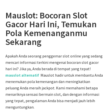
Mauslot: Bocoran Slot
Gacor Hari Ini, Temukan
Pola Kemenanganmu
Sekarang
Apakah Anda seorang penggemar slot online yang sedang
mencari informasi terkini mengenai bocoran slot gacor
hari ini? Jika ya, Anda berada di tempat yang tepat!
mauslot alternatif
Mauslot hadir untuk membantu Anda
menemukan pola kemenangan dan meningkatkan
peluang Anda meraih jackpot. Kami memahami betapa
menariknya sensasi bermain slot, dan dengan informasi
yang tepat, pengalaman Anda bisa menjadi jauh lebih
menguntungkan.