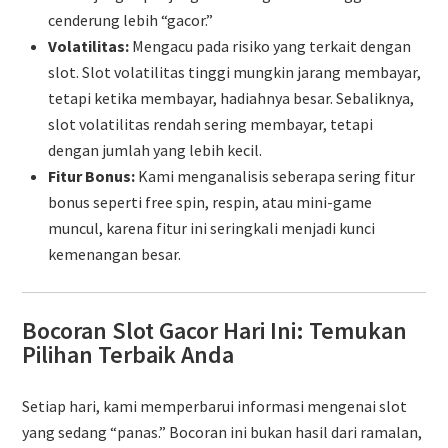
cenderung lebih “gacor.”
Volatilitas:
Mengacu pada risiko yang terkait dengan
slot. Slot volatilitas tinggi mungkin jarang membayar,
tetapi ketika membayar, hadiahnya besar. Sebaliknya,
slot volatilitas rendah sering membayar, tetapi
dengan jumlah yang lebih kecil.
Fitur Bonus:
Kami menganalisis seberapa sering fitur
bonus seperti free spin, respin, atau mini-game
muncul, karena fitur ini seringkali menjadi kunci
kemenangan besar.
Bocoran Slot Gacor Hari Ini: Temukan
Pilihan Terbaik Anda
Setiap hari, kami memperbarui informasi mengenai slot
yang sedang “panas.” Bocoran ini bukan hasil dari ramalan,