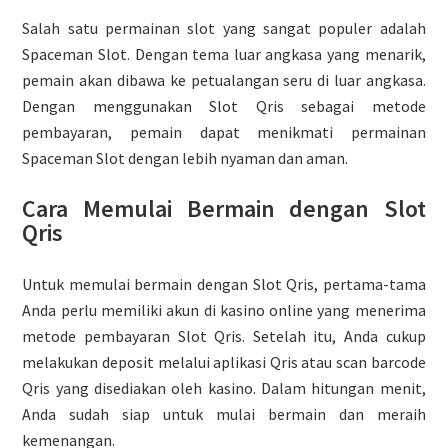
Salah satu permainan slot yang sangat populer adalah
Spaceman Slot. Dengan tema luar angkasa yang menarik,
pemain akan dibawa ke petualangan seru di luar angkasa.
Dengan menggunakan Slot Qris sebagai metode
pembayaran, pemain dapat menikmati permainan
Spaceman Slot dengan lebih nyaman dan aman.
Cara Memulai Bermain dengan Slot
Qris
Untuk memulai bermain dengan Slot Qris, pertama-tama
Anda perlu memiliki akun di kasino online yang menerima
metode pembayaran Slot Qris. Setelah itu, Anda cukup
melakukan deposit melalui aplikasi Qris atau scan barcode
Qris yang disediakan oleh kasino. Dalam hitungan menit,
Anda sudah siap untuk mulai bermain dan meraih
kemenangan.