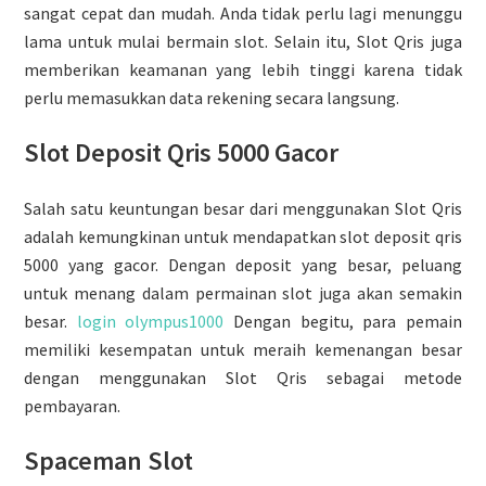
sangat cepat dan mudah. Anda tidak perlu lagi menunggu
lama untuk mulai bermain slot. Selain itu, Slot Qris juga
memberikan keamanan yang lebih tinggi karena tidak
perlu memasukkan data rekening secara langsung.
Slot Deposit Qris 5000 Gacor
Salah satu keuntungan besar dari menggunakan Slot Qris
adalah kemungkinan untuk mendapatkan slot deposit qris
5000 yang gacor. Dengan deposit yang besar, peluang
untuk menang dalam permainan slot juga akan semakin
besar.
login olympus1000
Dengan begitu, para pemain
memiliki kesempatan untuk meraih kemenangan besar
dengan menggunakan Slot Qris sebagai metode
pembayaran.
Spaceman Slot