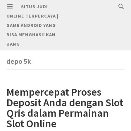
SITUS JUDI
ONLINE TERPERCAYA |
GAME ANDROID YANG
BISA MENGHASILKAN
UANG
depo 5k
Mempercepat Proses
Deposit Anda dengan Slot
Qris dalam Permainan
Slot Online