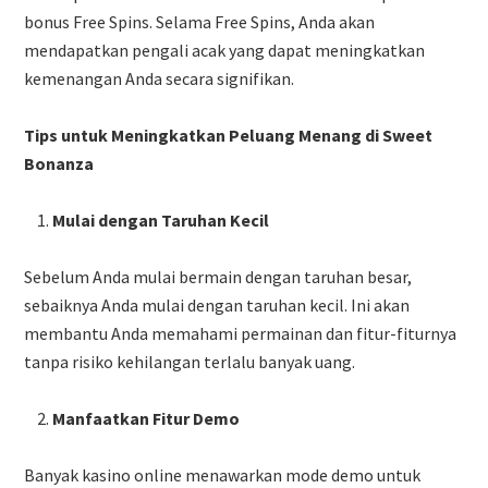
bonus Free Spins. Selama Free Spins, Anda akan
mendapatkan pengali acak yang dapat meningkatkan
kemenangan Anda secara signifikan.
Tips untuk Meningkatkan Peluang Menang di Sweet
Bonanza
Mulai dengan Taruhan Kecil
Sebelum Anda mulai bermain dengan taruhan besar,
sebaiknya Anda mulai dengan taruhan kecil. Ini akan
membantu Anda memahami permainan dan fitur-fiturnya
tanpa risiko kehilangan terlalu banyak uang.
Manfaatkan Fitur Demo
Banyak kasino online menawarkan mode demo untuk