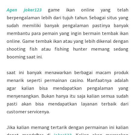
Agen joker123
game ikan online yang telah
berpengalaman lebih dari tujuh tahun. Sebagai situs yang
sudah memiliki banyak pengalaman pastinya banyak
membantu para pemain yang ingin bermain tembak ikan
online. Game tembak ikan atau yang lebih dikenal dengan
shooting fish atau fishing hunter memang sedang
booming saat ini.
saat ini banyak menawarkan berbagai macam produk
menarik seperti permainan casino. Manfaatnya adalah
agar kalian bisa mendapatkan pengalaman yang
menyenangkan. Bukan hanya itu saja kalian semua sudah
pasti akan bisa mendapatkan layanan terbaik dari
customer servicenya.
Jika kalian memang tertarik dengan permainan ini kalian
dapat mendaftar di
joker123
. Kalian akan merasakan