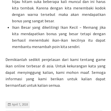
hijau hitam suka beberapa kali muncul dan ini harus
kita tembak. Karena dengan kita menembaki kodok
dengan warna tersebut maka akan mendapatkan
bonus yang sangat besar.
Ikan Besar yang dikelilingi Ikan Kecil – Memang jika
kita mendapatkan bonus yang besar tetapi dengan
berhasil menembaki ikan-ikan kecilnya itu dapat
membantu menambah poin kita sendiri.
Demikianlah sedikit penjelasan dari kami tentang game
ikan online terbesar di asia. Untuk kekurangan kata yang
dapat menyinggung kalian, kami mohon maaf. Semoga
informasi yang kami berikan untuk kalian dapat
bermanfaat untuk kalian semua.
April 7, 2018