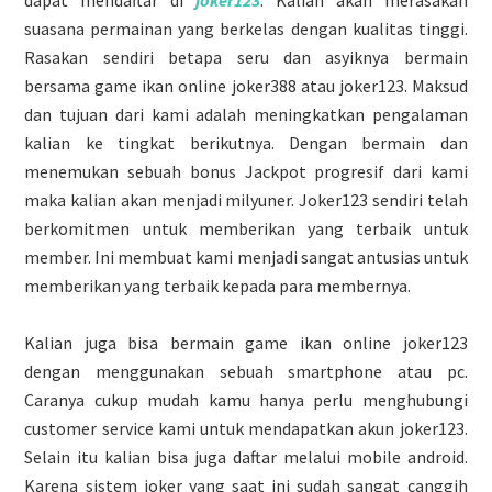
suasana permainan yang berkelas dengan kualitas tinggi.
Rasakan sendiri betapa seru dan asyiknya bermain
bersama game ikan online joker388 atau joker123. Maksud
dan tujuan dari kami adalah meningkatkan pengalaman
kalian ke tingkat berikutnya. Dengan bermain dan
menemukan sebuah bonus Jackpot progresif dari kami
maka kalian akan menjadi milyuner. Joker123 sendiri telah
berkomitmen untuk memberikan yang terbaik untuk
member. Ini membuat kami menjadi sangat antusias untuk
memberikan yang terbaik kepada para membernya.
Kalian juga bisa bermain game ikan online joker123
dengan menggunakan sebuah smartphone atau pc.
Caranya cukup mudah kamu hanya perlu menghubungi
customer service kami untuk mendapatkan akun joker123.
Selain itu kalian bisa juga daftar melalui mobile android.
Karena sistem joker yang saat ini sudah sangat canggih