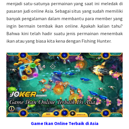
menjadi satu-satunya permainan yang saat ini meledak di
pasaran judi online Asia. Sebagai situs yang sudah memiliki
banyak pengalaman dalam membantu para member yang
ingin bermain tembak ikan online. Apakah kalian tahu?
Bahwa kini telah hadir suatu jenis permainan menembak
ikan atau yang biasa kita kena dengan Fishing Hunter.
Game Ikan Online Terbaik di Asia