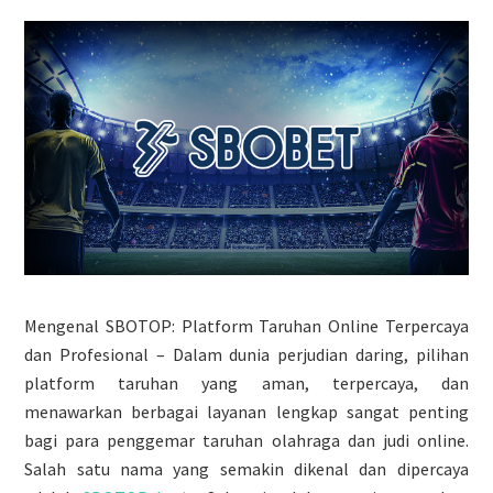
Mengenal SBOTOP: Platform Taruhan Online Terpercaya
dan Profesional – Dalam dunia perjudian daring, pilihan
platform taruhan yang aman, terpercaya, dan
menawarkan berbagai layanan lengkap sangat penting
bagi para penggemar taruhan olahraga dan judi online.
Salah satu nama yang semakin dikenal dan dipercaya