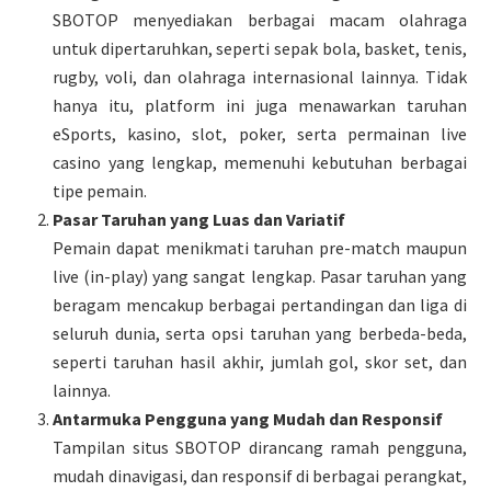
SBOTOP menyediakan berbagai macam olahraga
untuk dipertaruhkan, seperti sepak bola, basket, tenis,
rugby, voli, dan olahraga internasional lainnya. Tidak
hanya itu, platform ini juga menawarkan taruhan
eSports, kasino, slot, poker, serta permainan live
casino yang lengkap, memenuhi kebutuhan berbagai
tipe pemain.
Pasar Taruhan yang Luas dan Variatif
Pemain dapat menikmati taruhan pre-match maupun
live (in-play) yang sangat lengkap. Pasar taruhan yang
beragam mencakup berbagai pertandingan dan liga di
seluruh dunia, serta opsi taruhan yang berbeda-beda,
seperti taruhan hasil akhir, jumlah gol, skor set, dan
lainnya.
Antarmuka Pengguna yang Mudah dan Responsif
Tampilan situs SBOTOP dirancang ramah pengguna,
mudah dinavigasi, dan responsif di berbagai perangkat,