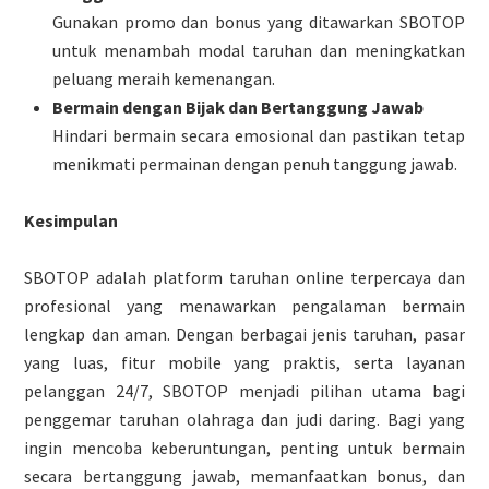
Gunakan promo dan bonus yang ditawarkan SBOTOP
untuk menambah modal taruhan dan meningkatkan
peluang meraih kemenangan.
Bermain dengan Bijak dan Bertanggung Jawab
Hindari bermain secara emosional dan pastikan tetap
menikmati permainan dengan penuh tanggung jawab.
Kesimpulan
SBOTOP adalah platform taruhan online terpercaya dan
profesional yang menawarkan pengalaman bermain
lengkap dan aman. Dengan berbagai jenis taruhan, pasar
yang luas, fitur mobile yang praktis, serta layanan
pelanggan 24/7, SBOTOP menjadi pilihan utama bagi
penggemar taruhan olahraga dan judi daring. Bagi yang
ingin mencoba keberuntungan, penting untuk bermain
secara bertanggung jawab, memanfaatkan bonus, dan