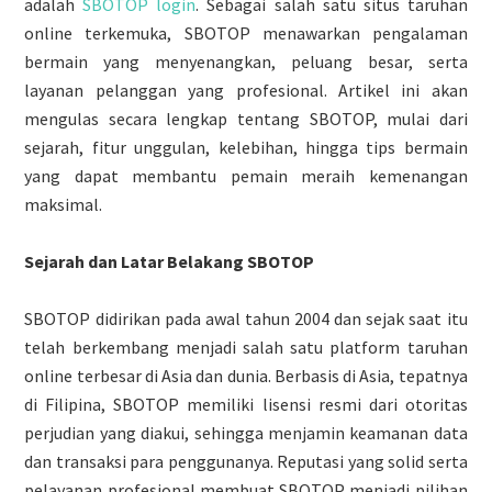
adalah
SBOTOP login
. Sebagai salah satu situs taruhan
online terkemuka, SBOTOP menawarkan pengalaman
bermain yang menyenangkan, peluang besar, serta
layanan pelanggan yang profesional. Artikel ini akan
mengulas secara lengkap tentang SBOTOP, mulai dari
sejarah, fitur unggulan, kelebihan, hingga tips bermain
yang dapat membantu pemain meraih kemenangan
maksimal.
Sejarah dan Latar Belakang SBOTOP
SBOTOP didirikan pada awal tahun 2004 dan sejak saat itu
telah berkembang menjadi salah satu platform taruhan
online terbesar di Asia dan dunia. Berbasis di Asia, tepatnya
di Filipina, SBOTOP memiliki lisensi resmi dari otoritas
perjudian yang diakui, sehingga menjamin keamanan data
dan transaksi para penggunanya. Reputasi yang solid serta
pelayanan profesional membuat SBOTOP menjadi pilihan