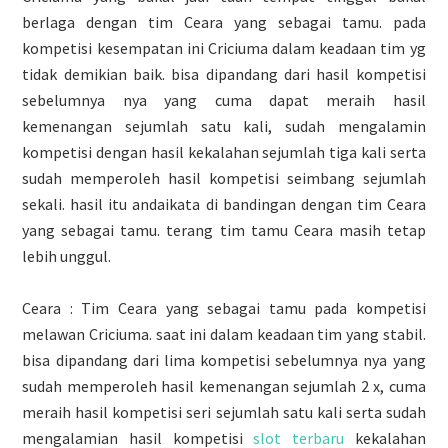
berlaga dengan tim Ceara yang sebagai tamu. pada
kompetisi kesempatan ini Criciuma dalam keadaan tim yg
tidak demikian baik. bisa dipandang dari hasil kompetisi
sebelumnya nya yang cuma dapat meraih hasil
kemenangan sejumlah satu kali, sudah mengalamin
kompetisi dengan hasil kekalahan sejumlah tiga kali serta
sudah memperoleh hasil kompetisi seimbang sejumlah
sekali. hasil itu andaikata di bandingan dengan tim Ceara
yang sebagai tamu. terang tim tamu Ceara masih tetap
lebih unggul.
Ceara : Tim Ceara yang sebagai tamu pada kompetisi
melawan Criciuma. saat ini dalam keadaan tim yang stabil.
bisa dipandang dari lima kompetisi sebelumnya nya yang
sudah memperoleh hasil kemenangan sejumlah 2 x, cuma
meraih hasil kompetisi seri sejumlah satu kali serta sudah
mengalamian hasil kompetisi
slot terbaru
kekalahan