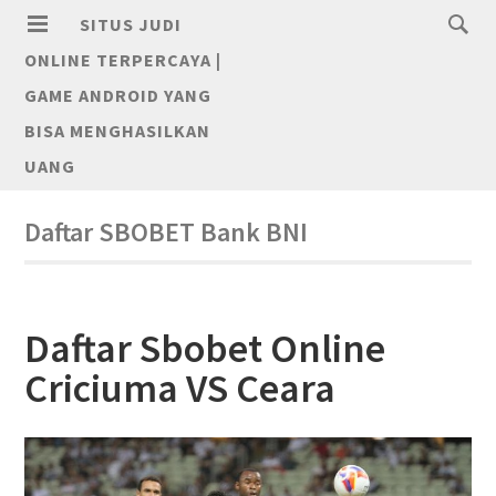
SITUS JUDI
ONLINE TERPERCAYA |
GAME ANDROID YANG
BISA MENGHASILKAN
UANG
Daftar SBOBET Bank BNI
Daftar Sbobet Online
Criciuma VS Ceara