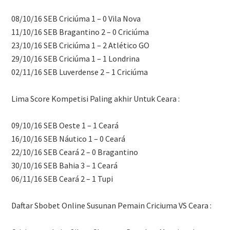
08/10/16 SEB Criciúma 1 – 0 Vila Nova
11/10/16 SEB Bragantino 2 – 0 Criciúma
23/10/16 SEB Criciúma 1 – 2 Atlético GO
29/10/16 SEB Criciúma 1 – 1 Londrina
02/11/16 SEB Luverdense 2 – 1 Criciúma
Lima Score Kompetisi Paling akhir Untuk Ceara :
09/10/16 SEB Oeste 1 – 1 Ceará
16/10/16 SEB Náutico 1 – 0 Ceará
22/10/16 SEB Ceará 2 – 0 Bragantino
30/10/16 SEB Bahia 3 – 1 Ceará
06/11/16 SEB Ceará 2 – 1 Tupi
Daftar Sbobet Online Susunan Pemain Criciuma VS Ceara :