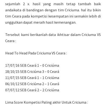
sejumlah 2 x. hasil yang masih tetap tambah baik
andaikata di bandingan dengan tim Criciuma. hal itu bikin
tim Ceara pada kompetisi kesempatan ini semakin lebih di
unggulkan dapat meraih hasil kemenangan.
Tersebut kami berikanlah data ikhtisar dalam Criciuma VS
Ceara :
Head To Head Pada Criciuma VS Ceara :
17/07/16 SEB Ceará 1 – 0 Criciúma
18/10/15 SEB Criciúma 3 – 0 Ceará
11/07/15 SEB Ceará 1 – 1 Criciúma
06/10/12 SEB Criciúma 2 – 1 Ceará
07/07/12 SEB Ceará 2 – 2 Criciúma
Lima Score Kompetisi Paling akhir Untuk Criciuma :