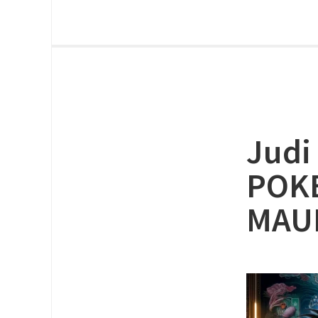
Judi
POKE
MAU