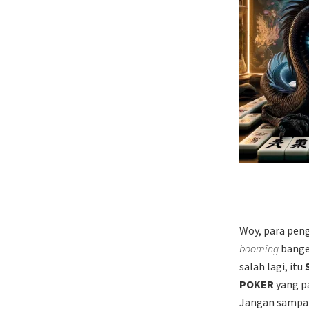
Woy, para pen
booming
banget
salah lagi, itu
POKER
yang p
Jangan sampai