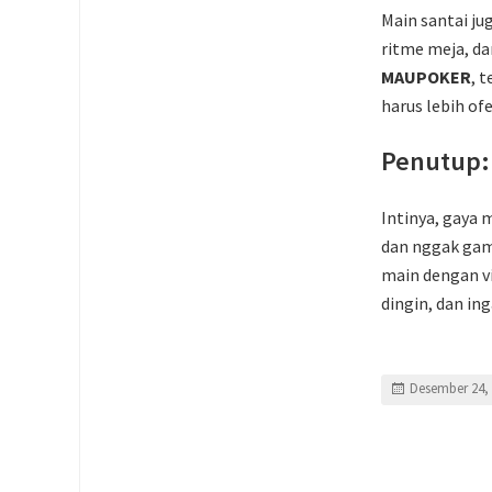
Main santai ju
ritme meja, da
MAUPOKER
, 
harus lebih of
Penutup:
Intinya, gaya 
dan nggak gam
main dengan vi
dingin, dan in
Desember 24,