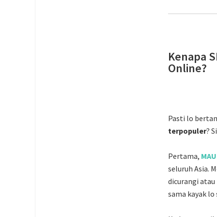
Kenapa SI
Online?
Pasti lo berta
terpopuler
? S
Pertama,
MAU
seluruh Asia.
dicurangi ata
sama kayak lo 