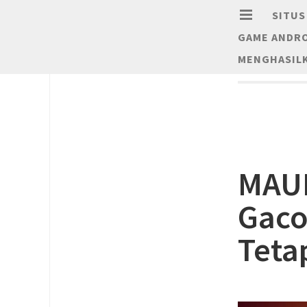
SITUS
GAME ANDRO
MENGHASIL
Daftar M
MAUP
Gaco
Teta