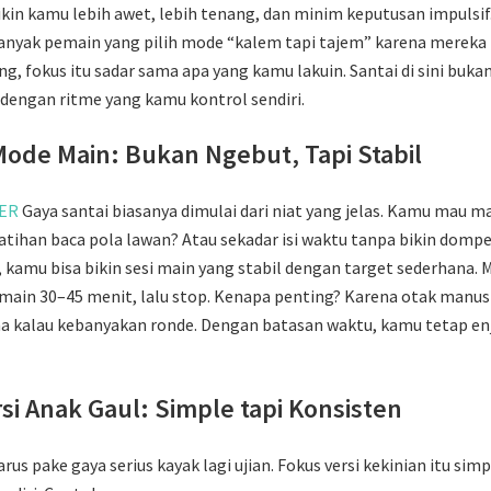
bikin kamu lebih awet, lebih tenang, dan minim keputusan impulsif.
banyak pemain yang pilih mode “kalem tapi tajem” karena mereka
ng, fokus itu sadar sama apa yang kamu lakuin. Santai di sini bukan
n dengan ritme yang kamu kontrol sendiri.
ode Main: Bukan Ngebut, Tapi Stabil
KER
Gaya santai biasanya dimulai dari niat yang jelas. Kamu mau m
atihan baca pola lawan? Atau sekadar isi waktu tanpa bikin domp
, kamu bisa bikin sesi main yang stabil dengan target sederhana. 
i main 30–45 menit, lalu stop. Kenapa penting? Karena otak man
a kalau kebanyakan ronde. Dengan batasan waktu, kamu tetap en
si Anak Gaul: Simple tapi Konsisten
us pake gaya serius kayak lagi ujian. Fokus versi kekinian itu simp