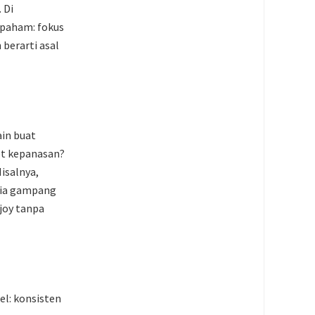
 Di
 paham: fokus
 berarti asal
ain buat
et kepanasan?
Misalnya,
usia gampang
joy tanpa
el: konsisten