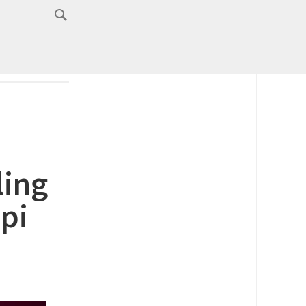
ling
pi