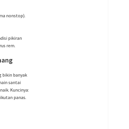
ama nonstop).
isi pikiran
rus rem.
nang
g bikin banyak
main santai
naik. Kuncinya:
-ikutan panas.