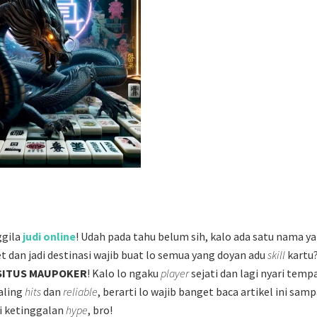
ggila
judi online
! Udah pada tahu belum sih, kalo ada satu nama ya
 dan jadi destinasi wajib buat lo semua yang doyan adu
skill
kartu?
SITUS MAUPOKER
! Kalo lo ngaku
player
sejati dan lagi nyari tem
aling
hits
dan
reliable
, berarti lo wajib banget baca artikel ini samp
 ketinggalan
hype
, bro!