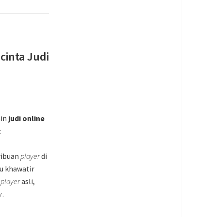
cinta Judi
ain
judi online
:
ribuan
player
di
lu khawatir
a
player
asli,
r
.