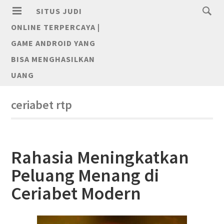
SITUS JUDI
ONLINE TERPERCAYA |
GAME ANDROID YANG
BISA MENGHASILKAN
UANG
ceriabet rtp
Rahasia Meningkatkan
Peluang Menang di
Ceriabet Modern