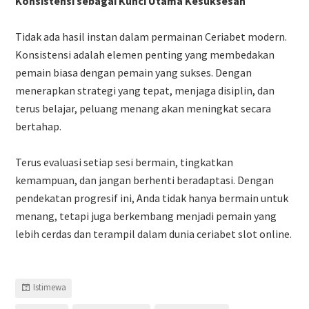
Konsistensi sebagai Kunci Utama Kesuksesan
Tidak ada hasil instan dalam permainan Ceriabet modern.
Konsistensi adalah elemen penting yang membedakan
pemain biasa dengan pemain yang sukses. Dengan
menerapkan strategi yang tepat, menjaga disiplin, dan
terus belajar, peluang menang akan meningkat secara
bertahap.
Terus evaluasi setiap sesi bermain, tingkatkan
kemampuan, dan jangan berhenti beradaptasi. Dengan
pendekatan progresif ini, Anda tidak hanya bermain untuk
menang, tetapi juga berkembang menjadi pemain yang
lebih cerdas dan terampil dalam dunia ceriabet slot online.
Istimewa