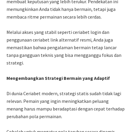
membuat keputusan yang lebih terukur. Pendekatan ini
memungkinkan Anda tidak hanya bermain, tetapi juga
membaca ritme permainan secara lebih cerdas.
Melalui akses yang stabil seperti ceriabet login dan
penggunaan ceriabet link alternatif resmi, Anda juga
memastikan bahwa pengalaman bermain tetap lancar
tanpa gangguan teknis yang bisa mengganggu fokus dan
strategi.
Mengembangkan Strategi Bermain yang Adaptif
Di dunia Ceriabet modern, strategi statis sudah tidak lagi
relevan. Pemain yang ingin meningkatkan peluang
menang harus mampu beradaptasi dengan cepat terhadap
perubahan pola permainan.
Cobalah untuk mengatur pola taruhan secara dinamis.