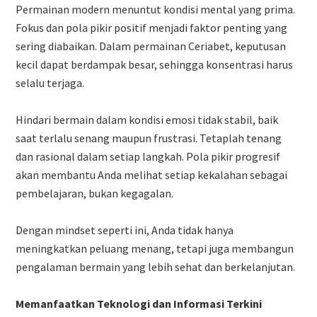
Permainan modern menuntut kondisi mental yang prima.
Fokus dan pola pikir positif menjadi faktor penting yang
sering diabaikan. Dalam permainan Ceriabet, keputusan
kecil dapat berdampak besar, sehingga konsentrasi harus
selalu terjaga.
Hindari bermain dalam kondisi emosi tidak stabil, baik
saat terlalu senang maupun frustrasi. Tetaplah tenang
dan rasional dalam setiap langkah. Pola pikir progresif
akan membantu Anda melihat setiap kekalahan sebagai
pembelajaran, bukan kegagalan.
Dengan mindset seperti ini, Anda tidak hanya
meningkatkan peluang menang, tetapi juga membangun
pengalaman bermain yang lebih sehat dan berkelanjutan.
Memanfaatkan Teknologi dan Informasi Terkini