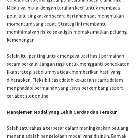
Misalnya, mulai dengan taruhan kecil untuk membaca
pola, lalu tingkatkan secara bertahap saat menemukan
momentum yang tepat. Strategi ini membantu
meminimalkan risiko sekaligus memaksimalkan peluang
kemenangan.
Selain itu, penting untuk mengevaluasi hasil permainan
secara berkala. Jangan ragu untuk mengganti pendekatan
jika strategi sebelumnya tidak memberikan hasil yang
diharapkan. Fleksibilitas adalah kekuatan utama dalam
menghadapi permainan yang terus berkembang seperti
ceriabet slot online.
Manajemen Modal yang Lebih Cerdas dan Terukur
Salah satu rahasia terbesar dalam meningkatkan peluang
menang adalah pengelolaan modal yang disiplin. Banyak