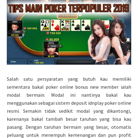
Salah satu persyaratan yang butuh kau memiliki
sementara bakal poker online bonus new member ialah
modal bermain. Modal ini nantinya bakal kau
menggunakan sebagai sistem deposit idnplay poker online
resmi. Semakin tidak sedikit modal yang dikantongi,
karenanya bakal tambah besar taruhan yang bisa kau
pasang. Dengan taruhan bermain yang besar, otomatis
peluang untuk menempuh kemenangan dan pun profit