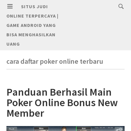
SITUS JUDI
ONLINE TERPERCAYA |
GAME ANDROID YANG
BISA MENGHASILKAN
UANG
cara daftar poker online terbaru
Panduan Berhasil Main
Poker Online Bonus New
Member