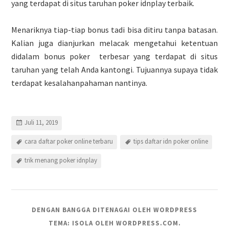
yang terdapat di situs taruhan poker idnplay terbaik.
Menariknya tiap-tiap bonus tadi bisa ditiru tanpa batasan.
Kalian juga dianjurkan melacak mengetahui ketentuan
didalam bonus poker terbesar yang terdapat di situs
taruhan yang telah Anda kantongi. Tujuannya supaya tidak
terdapat kesalahanpahaman nantinya.
Juli 11, 2019
cara daftar poker online terbaru
tips daftar idn poker online
trik menang poker idnplay
DENGAN BANGGA DITENAGAI OLEH WORDPRESS
TEMA: ISOLA OLEH
WORDPRESS.COM
.