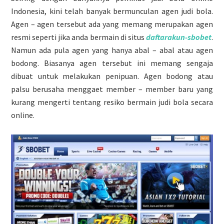
Indonesia, kini telah banyak bermunculan agen judi bola.
Agen – agen tersebut ada yang memang merupakan agen
resmi seperti jika anda bermain di situs
daftarakun-sbobet
.
Namun ada pula agen yang hanya abal – abal atau agen
bodong. Biasanya agen tersebut ini memang sengaja
dibuat untuk melakukan penipuan. Agen bodong atau
palsu berusaha menggaet member – member baru yang
kurang mengerti tentang resiko bermain judi bola secara
online.